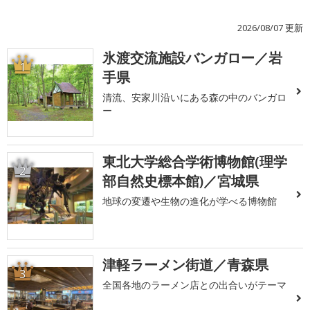
2026/08/07 更新
氷渡交流施設バンガロー／岩
1
手県
清流、安家川沿いにある森の中のバンガロ
ー
東北大学総合学術博物館(理学
2
部自然史標本館)／宮城県
地球の変遷や生物の進化が学べる博物館
津軽ラーメン街道／青森県
3
全国各地のラーメン店との出合いがテーマ