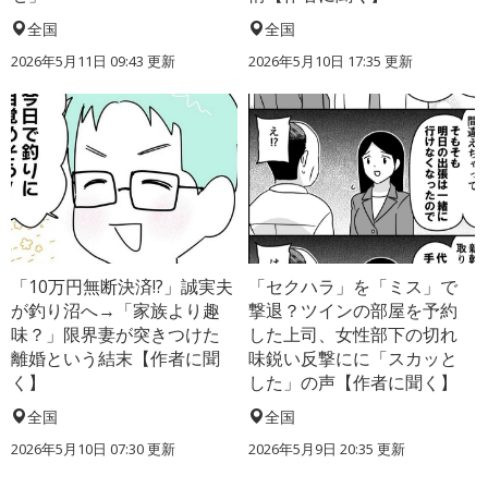
全国
全国
2026年5月11日 09:43 更新
2026年5月10日 17:35 更新
「10万円無断決済!?」誠実夫
「セクハラ」を「ミス」で
が釣り沼へ→「家族より趣
撃退？ツインの部屋を予約
味？」限界妻が突きつけた
した上司、女性部下の切れ
離婚という結末【作者に聞
味鋭い反撃にに「スカッと
く】
した」の声【作者に聞く】
全国
全国
2026年5月10日 07:30 更新
2026年5月9日 20:35 更新