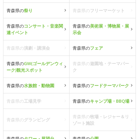
青森県の
祭り
青森県の
フリーマーケット
青森県の
コンサート・音楽関
青森県の
美術展・博物展・展
連イベント
示会
青森県の
演劇・講演会
青森県の
フェア
青森県の
GW(ゴールデンウィ
青森県の
遊園地・テーマパー
ーク)観光スポット
ク
青森県の
水族館・動物園
青森県の
フードテーマパーク
青森県の
工場見学
青森県の
キャンプ場・BBQ場
青森県の
牧場・レジャー＆リ
青森県の
グランピング
ゾート施設
青森県の
タワー・展望台
青森県の
公園