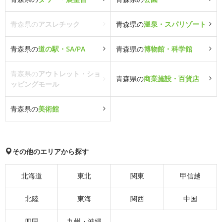
青森県の
アスレチック
青森県の
温泉・スパリゾート
青森県の
道の駅・SA/PA
青森県の
博物館・科学館
青森県の
アウトレット・ショ
青森県の
商業施設・百貨店
ッピングモール
青森県の
美術館
その他のエリアから探す
北海道
東北
関東
甲信越
北陸
東海
関西
中国
四国
九州・沖縄