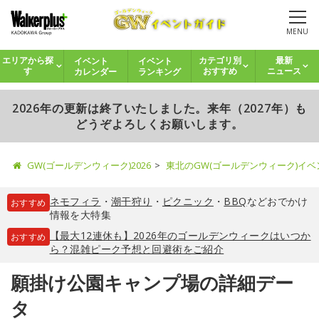
MENU
イベント
イベント
エリアから探
カテゴリ別
最新
カレンダー
ランキング
す
おすすめ
ニュース
2026年の更新は終了いたしました。来年（2027年）も
どうぞよろしくお願いします。
GW(ゴールデンウィーク)2026
東北のGW(ゴールデンウィーク)イ
ネモフィラ
・
潮干狩り
・
ピクニック
・
BBQ
などおでかけ
おすすめ
情報を大特集
【最大12連休も】2026年のゴールデンウィークはいつか
おすすめ
ら？混雑ピーク予想と回避術をご紹介
願掛け公園キャンプ場の詳細デー
タ