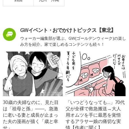
GWイベント・おでかけトピックス【東北】
ウォーカー編集部が選ぶ、GW(ゴールデンウィーク)の楽し
み方を紹介。家で楽しめるコンテンツも続々！
30歳の夫婦なのに、見た目
「いつどうなっても…」70代
は「祖母と孫」――。急激
父が全裸で救急搬送→大人
に老いる妻と成長が止まっ
用オムツを手に最悪を覚悟
た夫の漫画が描く「歳と幸
するアラサー娘の痛切な実
せ」
情【作者に聞く】