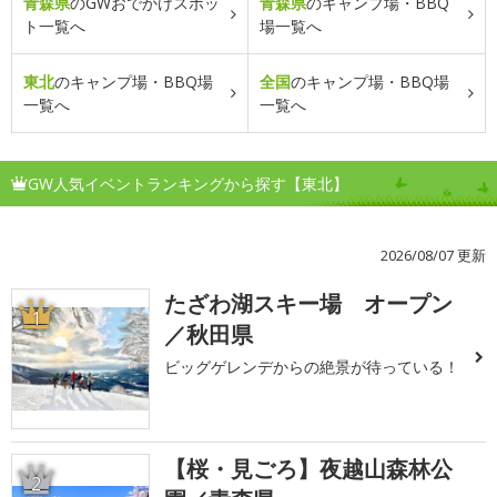
青森県
のGWおでかけスポッ
青森県
のキャンプ場・BBQ
ト一覧へ
場一覧へ
東北
のキャンプ場・BBQ場
全国
のキャンプ場・BBQ場
一覧へ
一覧へ
GW人気イベントランキングから探す【東北】
2026/08/07 更新
たざわ湖スキー場 オープン
1
／秋田県
ビッグゲレンデからの絶景が待っている！
【桜・見ごろ】夜越山森林公
2