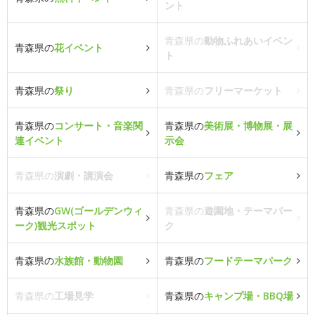
ント
青森県の
動物ふれあいイベン
青森県の
花イベント
ト
青森県の
祭り
青森県の
フリーマーケット
青森県の
コンサート・音楽関
青森県の
美術展・博物展・展
連イベント
示会
青森県の
演劇・講演会
青森県の
フェア
青森県の
GW(ゴールデンウィ
青森県の
遊園地・テーマパー
ーク)観光スポット
ク
青森県の
水族館・動物園
青森県の
フードテーマパーク
青森県の
工場見学
青森県の
キャンプ場・BBQ場