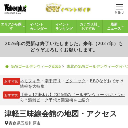
MENU
イベント
イベント
エリアから探
カテゴリ別
最新
カレンダー
ランキング
す
おすすめ
ニュース
2026年の更新は終了いたしました。来年（2027年）も
どうぞよろしくお願いします。
GW(ゴールデンウィーク)2026
東北のGW(ゴールデンウィーク)イ
ネモフィラ
・
潮干狩り
・
ピクニック
・
BBQ
などおでかけ
おすすめ
情報を大特集
【最大12連休も】2026年のゴールデンウィークはいつか
おすすめ
ら？混雑ピーク予想と回避術をご紹介
津軽三味線会館の地図・アクセス
青森県
五所川原市