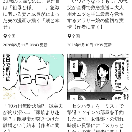
30歳の夫婦なのに、見た目
「いつどうなっても…」70代
は「祖母と孫」――。急激
父が全裸で救急搬送→大人
に老いる妻と成長が止まっ
用オムツを手に最悪を覚悟
た夫の漫画が描く「歳と幸
するアラサー娘の痛切な実
せ」
情【作者に聞く】
全国
全国
2026年5月11日 09:43 更新
2026年5月10日 17:35 更新
「10万円無断決済!?」誠実夫
「セクハラ」を「ミス」で
が釣り沼へ→「家族より趣
撃退？ツインの部屋を予約
味？」限界妻が突きつけた
した上司、女性部下の切れ
離婚という結末【作者に聞
味鋭い反撃にに「スカッと
く】
した」の声【作者に聞く】