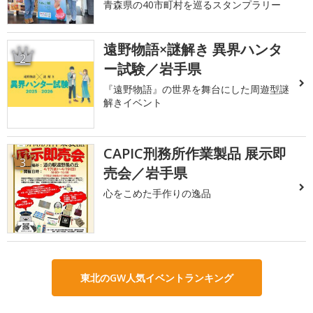
青森県の40市町村を巡るスタンプラリー
遠野物語×謎解き 異界ハンタ
2
ー試験／岩手県
『遠野物語』の世界を舞台にした周遊型謎
解きイベント
CAPIC刑務所作業製品 展示即
3
売会／岩手県
心をこめた手作りの逸品
東北のGW人気イベントランキング