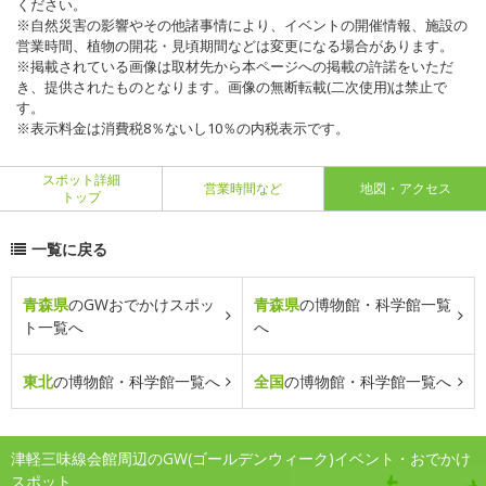
ください。
※自然災害の影響やその他諸事情により、イベントの開催情報、施設の
営業時間、植物の開花・見頃期間などは変更になる場合があります。
※掲載されている画像は取材先から本ページへの掲載の許諾をいただ
き、提供されたものとなります。画像の無断転載(二次使用)は禁止で
す。
※表示料金は消費税8％ないし10％の内税表示です。
スポット詳細
営業時間など
地図・アクセス
トップ
一覧に戻る
青森県
のGWおでかけスポッ
青森県
の博物館・科学館一覧
ト一覧へ
へ
東北
の博物館・科学館一覧へ
全国
の博物館・科学館一覧へ
津軽三味線会館周辺のGW(ゴールデンウィーク)イベント・おでかけ
スポット