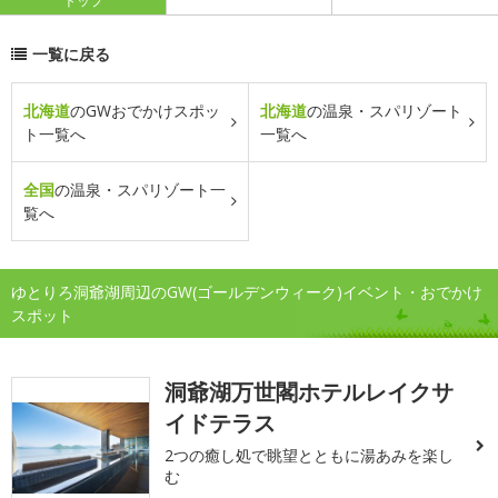
トップ
一覧に戻る
北海道
のGWおでかけスポッ
北海道
の温泉・スパリゾート
ト一覧へ
一覧へ
全国
の温泉・スパリゾート一
覧へ
ゆとりろ洞爺湖周辺のGW(ゴールデンウィーク)イベント・おでかけ
スポット
洞爺湖万世閣ホテルレイクサ
イドテラス
2つの癒し処で眺望とともに湯あみを楽し
む