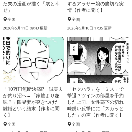
た夫の漫画が描く「歳と幸
するアラサー娘の痛切な実
せ」
情【作者に聞く】
全国
全国
2026年5月11日 09:43 更新
2026年5月10日 17:35 更新
「10万円無断決済!?」誠実夫
「セクハラ」を「ミス」で
が釣り沼へ→「家族より趣
撃退？ツインの部屋を予約
味？」限界妻が突きつけた
した上司、女性部下の切れ
離婚という結末【作者に聞
味鋭い反撃にに「スカッと
く】
した」の声【作者に聞く】
全国
全国