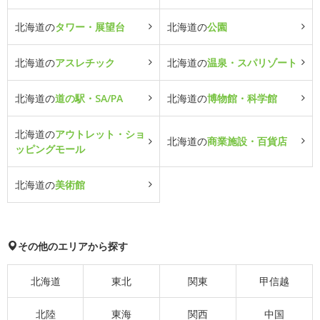
北海道の
タワー・展望台
北海道の
公園
北海道の
アスレチック
北海道の
温泉・スパリゾート
北海道の
道の駅・SA/PA
北海道の
博物館・科学館
北海道の
アウトレット・ショ
北海道の
商業施設・百貨店
ッピングモール
北海道の
美術館
その他のエリアから探す
北海道
東北
関東
甲信越
北陸
東海
関西
中国