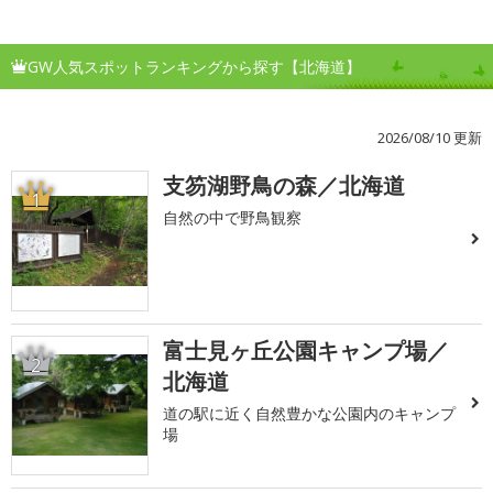
GW人気スポットランキングから探す【北海道】
2026/08/10 更新
支笏湖野鳥の森／北海道
1
自然の中で野鳥観察
富士見ヶ丘公園キャンプ場／
2
北海道
道の駅に近く自然豊かな公園内のキャンプ
場