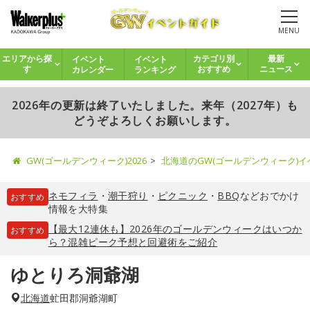
MENU
イベント
イベント
エリアから探
カテゴリ別
最新
カレンダー
ランキング
す
おすすめ
ニュース
2026年の更新は終了いたしました。来年（2027年）も
どうぞよろしくお願いします。
GW(ゴールデンウィーク)2026
北海道のGW(ゴールデンウィーク)
ネモフィラ
・
潮干狩り
・
ピクニック
・
BBQ
などおでかけ
おすすめ
情報を大特集
【最大12連休も】2026年のゴールデンウィークはいつか
おすすめ
ら？混雑ピーク予想と回避術をご紹介
ゆとりろ洞爺湖
北海道
虻田郡洞爺湖町