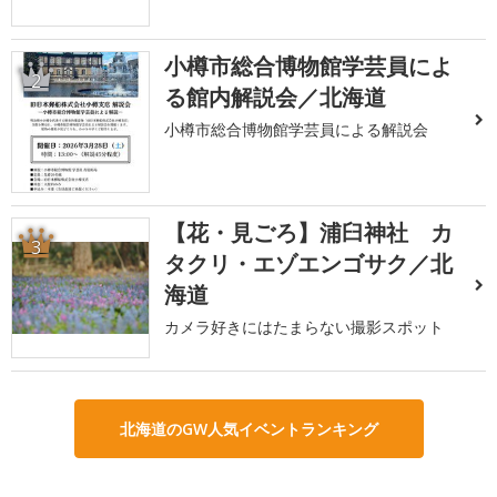
小樽市総合博物館学芸員によ
2
る館内解説会／北海道
小樽市総合博物館学芸員による解説会
【花・見ごろ】浦臼神社 カ
3
タクリ・エゾエンゴサク／北
海道
カメラ好きにはたまらない撮影スポット
北海道のGW人気イベントランキング