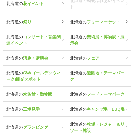
北海道の
動物ふれあいイベン
北海道の
花イベント
ト
北海道の
祭り
北海道の
フリーマーケット
北海道の
コンサート・音楽関
北海道の
美術展・博物展・展
連イベント
示会
北海道の
演劇・講演会
北海道の
フェア
北海道の
GW(ゴールデンウィ
北海道の
遊園地・テーマパー
ーク)観光スポット
ク
北海道の
水族館・動物園
北海道の
フードテーマパーク
北海道の
工場見学
北海道の
キャンプ場・BBQ場
北海道の
牧場・レジャー＆リ
北海道の
グランピング
ゾート施設