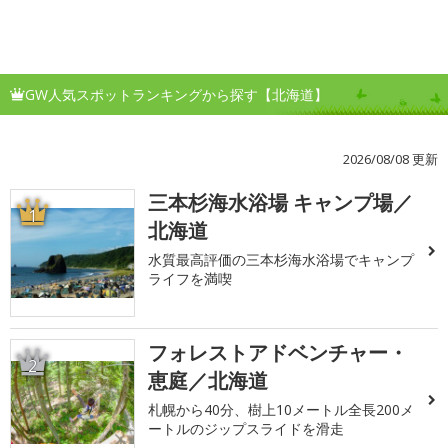
GW人気スポットランキングから探す【北海道】
2026/08/08 更新
三本杉海水浴場 キャンプ場／
1
北海道
水質最高評価の三本杉海水浴場でキャンプ
ライフを満喫
フォレストアドベンチャー・
2
恵庭／北海道
札幌から40分、樹上10メートル全長200メ
ートルのジップスライドを滑走