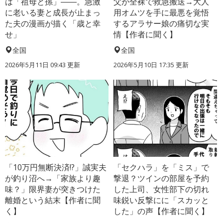
は「祖母と孫」――。急激
父が全裸で救急搬送→大人
に老いる妻と成長が止まっ
用オムツを手に最悪を覚悟
た夫の漫画が描く「歳と幸
するアラサー娘の痛切な実
せ」
情【作者に聞く】
全国
全国
2026年5月11日 09:43 更新
2026年5月10日 17:35 更新
「10万円無断決済!?」誠実夫
「セクハラ」を「ミス」で
が釣り沼へ→「家族より趣
撃退？ツインの部屋を予約
味？」限界妻が突きつけた
した上司、女性部下の切れ
離婚という結末【作者に聞
味鋭い反撃にに「スカッと
く】
した」の声【作者に聞く】