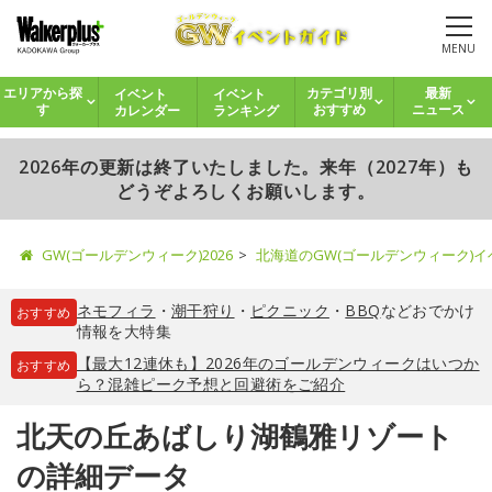
MENU
イベント
イベント
エリアから探
カテゴリ別
最新
カレンダー
ランキング
す
おすすめ
ニュース
2026年の更新は終了いたしました。来年（2027年）も
どうぞよろしくお願いします。
GW(ゴールデンウィーク)2026
北海道のGW(ゴールデンウィーク)
ネモフィラ
・
潮干狩り
・
ピクニック
・
BBQ
などおでかけ
おすすめ
情報を大特集
【最大12連休も】2026年のゴールデンウィークはいつか
おすすめ
ら？混雑ピーク予想と回避術をご紹介
北天の丘あばしり湖鶴雅リゾート
の詳細データ