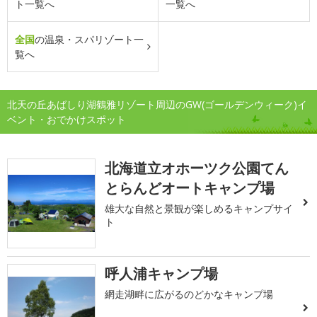
ト一覧へ
一覧へ
全国
の温泉・スパリゾート一
覧へ
北天の丘あばしり湖鶴雅リゾート周辺のGW(ゴールデンウィーク)イ
ベント・おでかけスポット
北海道立オホーツク公園てん
とらんどオートキャンプ場
雄大な自然と景観が楽しめるキャンプサイ
ト
呼人浦キャンプ場
網走湖畔に広がるのどかなキャンプ場