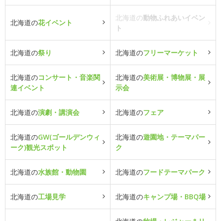
北海道の
動物ふれあいイベン
北海道の
花イベント
ト
北海道の
祭り
北海道の
フリーマーケット
北海道の
コンサート・音楽関
北海道の
美術展・博物展・展
連イベント
示会
北海道の
演劇・講演会
北海道の
フェア
北海道の
GW(ゴールデンウィ
北海道の
遊園地・テーマパー
ーク)観光スポット
ク
北海道の
水族館・動物園
北海道の
フードテーマパーク
北海道の
工場見学
北海道の
キャンプ場・BBQ場