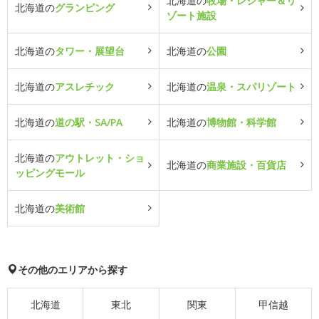
北海道の
牧場・レジャー＆リ
北海道の
グランピング
ゾート施設
北海道の
タワー・展望台
北海道の
公園
北海道の
アスレチック
北海道の
温泉・スパリゾート
北海道の
道の駅・SA/PA
北海道の
博物館・科学館
北海道の
アウトレット・ショ
北海道の
商業施設・百貨店
ッピングモール
北海道の
美術館
その他のエリアから探す
北海道
東北
関東
甲信越