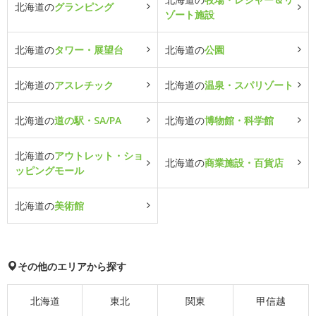
北海道の
グランピング
ゾート施設
北海道の
タワー・展望台
北海道の
公園
北海道の
アスレチック
北海道の
温泉・スパリゾート
北海道の
道の駅・SA/PA
北海道の
博物館・科学館
北海道の
アウトレット・ショ
北海道の
商業施設・百貨店
ッピングモール
北海道の
美術館
その他のエリアから探す
北海道
東北
関東
甲信越