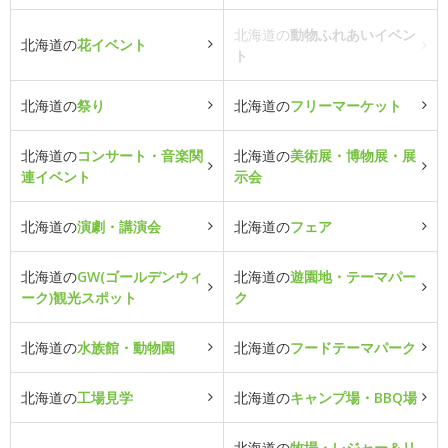
北海道の
動物ふれあいイベン
北海道の
花イベント
ト
北海道の
祭り
北海道の
フリーマーケット
北海道の
コンサート・音楽関
北海道の
美術展・博物展・展
連イベント
示会
北海道の
演劇・講演会
北海道の
フェア
北海道の
GW(ゴールデンウィ
北海道の
遊園地・テーマパー
ーク)観光スポット
ク
北海道の
水族館・動物園
北海道の
フードテーマパーク
北海道の
工場見学
北海道の
キャンプ場・BBQ場
北海道の
牧場・レジャー＆リ