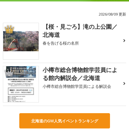
2026/08/09 更新
【桜・見ごろ】滝の上公園／
1
北海道
春を告げる桜の名所
小樽市総合博物館学芸員によ
2
る館内解説会／北海道
小樽市総合博物館学芸員による解説会
北海道のGW人気イベントランキング