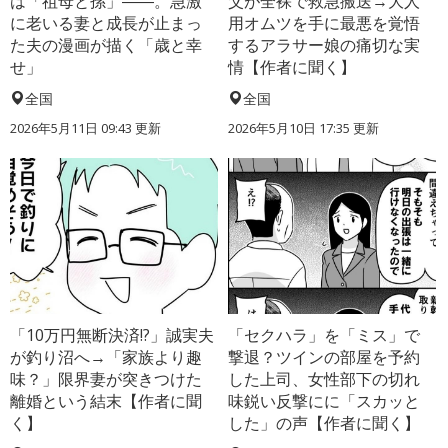
は「祖母と孫」――。急激
父が全裸で救急搬送→大人
に老いる妻と成長が止まっ
用オムツを手に最悪を覚悟
た夫の漫画が描く「歳と幸
するアラサー娘の痛切な実
せ」
情【作者に聞く】
全国
全国
2026年5月11日 09:43 更新
2026年5月10日 17:35 更新
「10万円無断決済!?」誠実夫
「セクハラ」を「ミス」で
が釣り沼へ→「家族より趣
撃退？ツインの部屋を予約
味？」限界妻が突きつけた
した上司、女性部下の切れ
離婚という結末【作者に聞
味鋭い反撃にに「スカッと
く】
した」の声【作者に聞く】