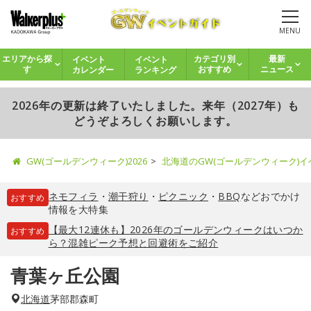
MENU
イベント
イベント
エリアから探
カテゴリ別
最新
カレンダー
ランキング
す
おすすめ
ニュース
2026年の更新は終了いたしました。来年（2027年）も
どうぞよろしくお願いします。
GW(ゴールデンウィーク)2026
北海道のGW(ゴールデンウィーク)
ネモフィラ
・
潮干狩り
・
ピクニック
・
BBQ
などおでかけ
おすすめ
情報を大特集
【最大12連休も】2026年のゴールデンウィークはいつか
おすすめ
ら？混雑ピーク予想と回避術をご紹介
青葉ヶ丘公園
北海道
茅部郡森町