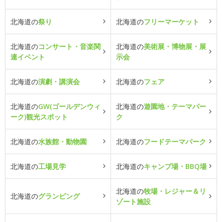
北海道の
祭り
北海道の
フリーマーケット
北海道の
コンサート・音楽関
北海道の
美術展・博物展・展
連イベント
示会
北海道の
演劇・講演会
北海道の
フェア
北海道の
GW(ゴールデンウィ
北海道の
遊園地・テーマパー
ーク)観光スポット
ク
北海道の
水族館・動物園
北海道の
フードテーマパーク
北海道の
工場見学
北海道の
キャンプ場・BBQ場
北海道の
牧場・レジャー＆リ
北海道の
グランピング
ゾート施設