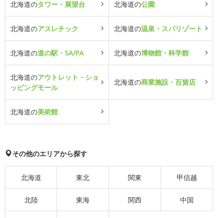
北海道の
タワー・展望台
北海道の
公園
北海道の
アスレチック
北海道の
温泉・スパリゾート
北海道の
道の駅・SA/PA
北海道の
博物館・科学館
北海道の
アウトレット・ショ
北海道の
商業施設・百貨店
ッピングモール
北海道の
美術館
その他のエリアから探す
北海道
東北
関東
甲信越
北陸
東海
関西
中国