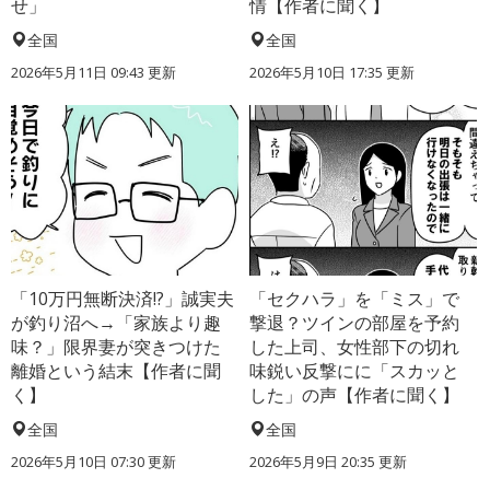
せ」
情【作者に聞く】
全国
全国
2026年5月11日 09:43 更新
2026年5月10日 17:35 更新
「10万円無断決済!?」誠実夫
「セクハラ」を「ミス」で
が釣り沼へ→「家族より趣
撃退？ツインの部屋を予約
味？」限界妻が突きつけた
した上司、女性部下の切れ
離婚という結末【作者に聞
味鋭い反撃にに「スカッと
く】
した」の声【作者に聞く】
全国
全国
2026年5月10日 07:30 更新
2026年5月9日 20:35 更新