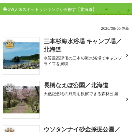
GW人気スポットランキングから探す【北海道】
2026/08/06 更新
三本杉海水浴場 キャンプ場／
1
北海道
水質最高評価の三本杉海水浴場でキャンプ
ライフを満喫
長橋なえぼ公園／北海道
2
天然記念物の野鳥を観察できる森林公園
ウソタンナイ砂金採掘公園／