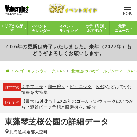
MENU
イベント
イベント
エリアから探
カテゴリ別
最新
カレンダー
ランキング
す
おすすめ
ニュース
2026年の更新は終了いたしました。来年（2027年）も
どうぞよろしくお願いします。
GW(ゴールデンウィーク)2026
北海道のGW(ゴールデンウィーク)
ネモフィラ
・
潮干狩り
・
ピクニック
・
BBQ
などおでかけ
おすすめ
情報を大特集
【最大12連休も】2026年のゴールデンウィークはいつか
おすすめ
ら？混雑ピーク予想と回避術をご紹介
東藻琴芝桜公園の詳細データ
北海道
網走郡大空町