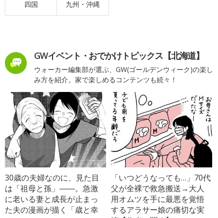
四国
九州・沖縄
GWイベント・おでかけトピックス【北海道】
ウォーカー編集部が選ぶ、GW(ゴールデンウィーク)の楽し
み方を紹介。家で楽しめるコンテンツも続々！
30歳の夫婦なのに、見た目
「いつどうなっても…」70代
は「祖母と孫」――。急激
父が全裸で救急搬送→大人
に老いる妻と成長が止まっ
用オムツを手に最悪を覚悟
た夫の漫画が描く「歳と幸
するアラサー娘の痛切な実