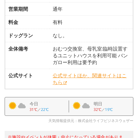
営業期間
通年
料金
有料
ドッグラン
なし。
全体備考
おむつ交換室、母乳室:臨時設置す
るユニットハウスを利用可能 バン
ガロー利用は要予約
公式サイト
公式サイトほか、関連サイトはこ
ちら
今日
明日
31℃
／
22℃
32℃
／
19℃
天気情報提供元：株式会社ライフビジネスウェザー
※施設やイベントが休園・中止になっている場合がありま