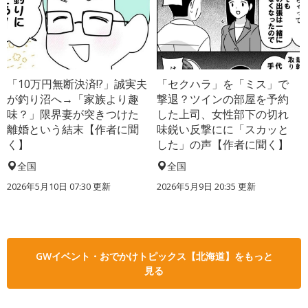
「10万円無断決済!?」誠実夫
「セクハラ」を「ミス」で
が釣り沼へ→「家族より趣
撃退？ツインの部屋を予約
味？」限界妻が突きつけた
した上司、女性部下の切れ
離婚という結末【作者に聞
味鋭い反撃にに「スカッと
く】
した」の声【作者に聞く】
全国
全国
2026年5月10日 07:30 更新
2026年5月9日 20:35 更新
GWイベント・おでかけトピックス【北海道】をもっと
見る