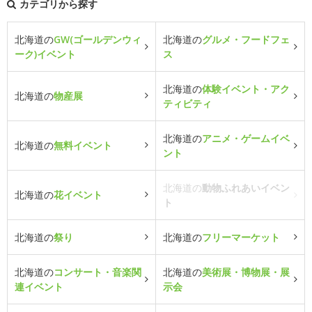
カテゴリから探す
北海道の
GW(ゴールデンウィ
北海道の
グルメ・フードフェ
ーク)イベント
ス
北海道の
体験イベント・アク
北海道の
物産展
ティビティ
北海道の
アニメ・ゲームイベ
北海道の
無料イベント
ント
北海道の
動物ふれあいイベン
北海道の
花イベント
ト
北海道の
祭り
北海道の
フリーマーケット
北海道の
コンサート・音楽関
北海道の
美術展・博物展・展
連イベント
示会