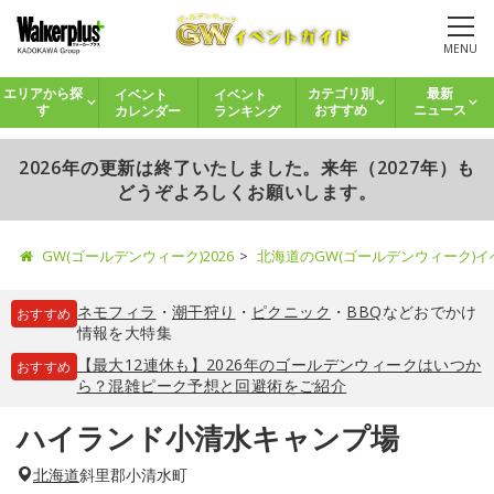
MENU
イベント
イベント
エリアから探
カテゴリ別
最新
カレンダー
ランキング
す
おすすめ
ニュース
2026年の更新は終了いたしました。来年（2027年）も
どうぞよろしくお願いします。
GW(ゴールデンウィーク)2026
北海道のGW(ゴールデンウィーク)
ネモフィラ
・
潮干狩り
・
ピクニック
・
BBQ
などおでかけ
おすすめ
情報を大特集
【最大12連休も】2026年のゴールデンウィークはいつか
おすすめ
ら？混雑ピーク予想と回避術をご紹介
ハイランド小清水キャンプ場
北海道
斜里郡小清水町