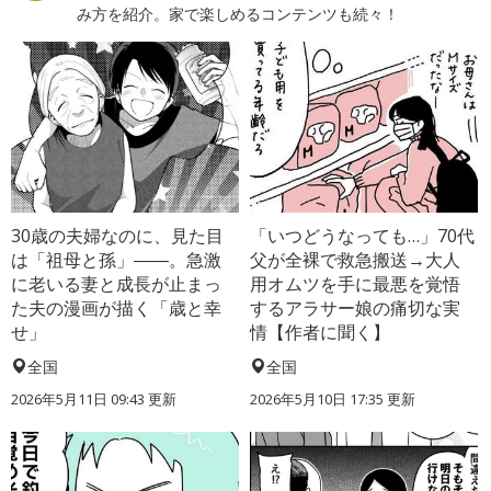
み方を紹介。家で楽しめるコンテンツも続々！
30歳の夫婦なのに、見た目
「いつどうなっても…」70代
は「祖母と孫」――。急激
父が全裸で救急搬送→大人
に老いる妻と成長が止まっ
用オムツを手に最悪を覚悟
た夫の漫画が描く「歳と幸
するアラサー娘の痛切な実
せ」
情【作者に聞く】
全国
全国
2026年5月11日 09:43 更新
2026年5月10日 17:35 更新