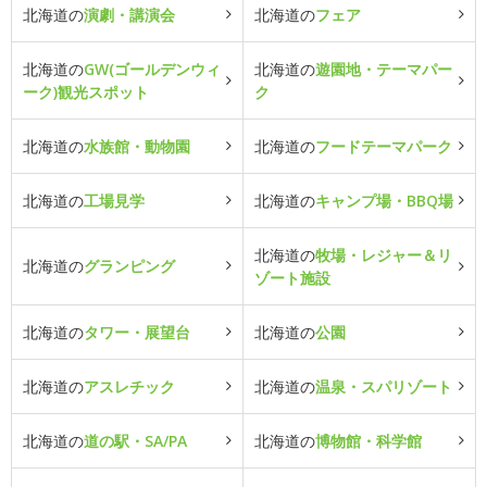
北海道の
演劇・講演会
北海道の
フェア
北海道の
GW(ゴールデンウィ
北海道の
遊園地・テーマパー
ーク)観光スポット
ク
北海道の
水族館・動物園
北海道の
フードテーマパーク
北海道の
工場見学
北海道の
キャンプ場・BBQ場
北海道の
牧場・レジャー＆リ
北海道の
グランピング
ゾート施設
北海道の
タワー・展望台
北海道の
公園
北海道の
アスレチック
北海道の
温泉・スパリゾート
北海道の
道の駅・SA/PA
北海道の
博物館・科学館