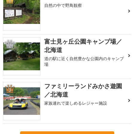
1
自然の中で野鳥観察
富士見ヶ丘公園キャンプ場／
2
北海道
道の駅に近く自然豊かな公園内のキャンプ
場
ファミリーランドみかさ遊園
3
／北海道
家族連れで楽しめるレジャー施設