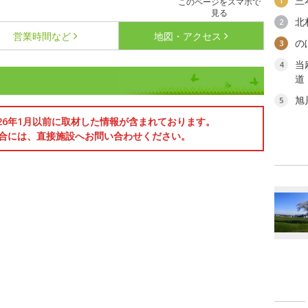
三
1
このページをスマホで
見る
北
2
営業時間など
地図・アクセス
の
3
当
4
道
旭
5
026年1月以前に取材した情報が含まれております。
合には、直接施設へお問い合わせください。