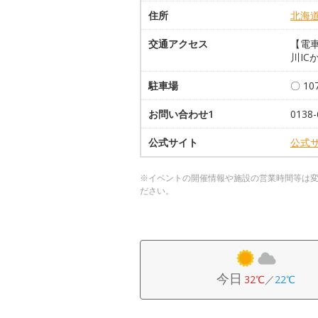
住所
北海
交通アクセス
【電車
川IC
駐車場
〇 1
お問い合わせ1
013
公式サイト
公式
※イベントの開催情報や施設の営業時間等は
ださい。
今日
32℃
／
22℃