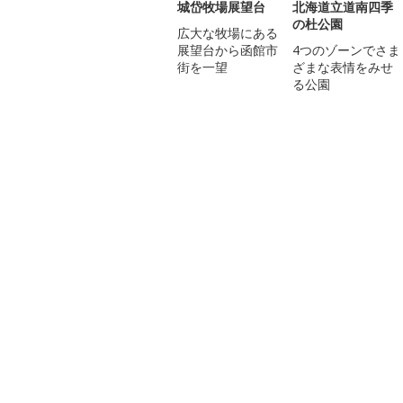
城岱牧場展望台
北海道立道南四季
の杜公園
広大な牧場にある
展望台から函館市
4つのゾーンでさま
街を一望
ざまな表情をみせ
る公園