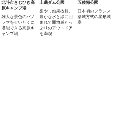
北斗市きじひき高
上磯ダム公園
五稜郭公園
原キャンプ場
癒やし効果抜群、
日本初のフランス
雄大な景色のパノ
豊かな水と緑に囲
築城方式の星形城
ラマをぜいたくに
まれて開放感たっ
塞
堪能できる高原キ
ぷりのアウトドア
ャンプ場
を満喫