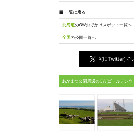
一覧に戻る
北海道
のGWおでかけスポット一覧へ
全国
の公園一覧へ
X(旧Twitter)
あかまつ公園周辺のGW(ゴールデンウ