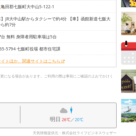
道
亀田郡七飯町大中山5-122-1
】JR大中山駅からタクシーで約4分 【車】函館新道七飯大
から約7分
07台 無料 身障者用駐車場は5台
8-65-5794 七飯町役場 都市住宅課
サイトほか、関連サイトはこちら
変更になる場合があります。ご利用の際は事前にご確認の上おでかけく
明日
26℃
／
20℃
天気情報提供元：株式会社ライフビジネスウェザー