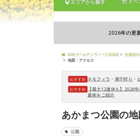
イベ
エリアから探す
2026年の
GW(ゴールデンウィーク)2026
北海道の
地図・アクセス
ネモフィラ
・
潮干狩り
・
おすすめ
【最大12連休も】202
おすすめ
避術をご紹介
あかまつ公園の地
公園