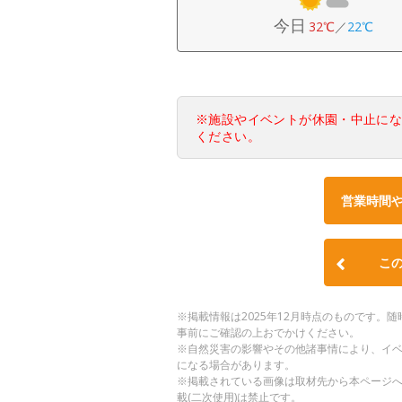
今日
32℃
／
22℃
※施設やイベントが休園・中止に
ください。
営業時間
こ
※掲載情報は2025年12月時点のものです
事前にご確認の上おでかけください。
※自然災害の影響やその他諸事情により、イ
になる場合があります。
※掲載されている画像は取材先から本ページ
載(二次使用)は禁止です。