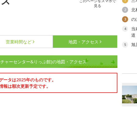
セス
三
1
このページをスマホで
見る
北
2
の
3
当
4
道
営業時間など
地図・アクセス
旭
5
ルチャーセンター&りっぷ館)の地図・アクセス
データは2025年のものです。
情報は順次更新予定です。