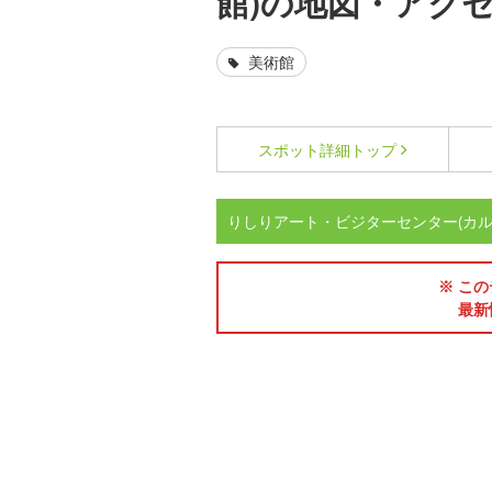
館)の地図・アク
美術館
スポット詳細
トップ
りしりアート・ビジターセンター(カ
※ この
最新