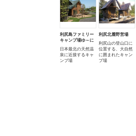
利尻島ファミリー
利尻北麓野営場
キャンプ場ゆ～に
利尻山の登山口に
日本最北の天然温
位置する、大自然
泉に近接するキャ
に囲まれたキャン
ンプ場
プ場