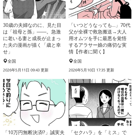
30歳の夫婦なのに、見た目
「いつどうなっても…」70代
は「祖母と孫」――。急激
父が全裸で救急搬送→大人
に老いる妻と成長が止まっ
用オムツを手に最悪を覚悟
た夫の漫画が描く「歳と幸
するアラサー娘の痛切な実
せ」
情【作者に聞く】
全国
全国
2026年5月11日 09:43 更新
2026年5月10日 17:35 更新
「10万円無断決済!?」誠実夫
「セクハラ」を「ミス」で