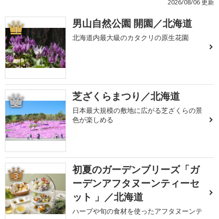
2026/08/06 更新
男山自然公園 開園／北海道
1
北海道内最大級のカタクリの原生花園
芝ざくらまつり／北海道
2
日本最大規模の敷地に広がる芝ざくらの景
色が楽しめる
初夏のガーデンブリーズ「ガ
3
ーデンアフタヌーンティーセ
ット 」／北海道
ハーブや旬の食材を使ったアフタヌーンテ