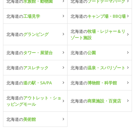
北海道の
水族館・動物園
北海道の
フードテーマパーク
北海道の
工場見学
北海道の
キャンプ場・BBQ場
北海道の
牧場・レジャー＆リ
北海道の
グランピング
ゾート施設
北海道の
タワー・展望台
北海道の
公園
北海道の
アスレチック
北海道の
温泉・スパリゾート
北海道の
道の駅・SA/PA
北海道の
博物館・科学館
北海道の
アウトレット・ショ
北海道の
商業施設・百貨店
ッピングモール
北海道の
美術館