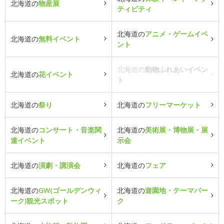
北海道の
物産展
ティビティ
北海道の
アニメ・ゲームイベ
北海道の
無料イベント
ント
北海道の
動物ふれあいイベン
北海道の
花イベント
ト
北海道の
祭り
北海道の
フリーマーケット
北海道の
コンサート・音楽関
北海道の
美術展・博物展・展
連イベント
示会
北海道の
演劇・講演会
北海道の
フェア
北海道の
GW(ゴールデンウィ
北海道の
遊園地・テーマパー
ーク)観光スポット
ク