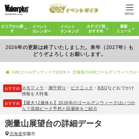
MENU
イベント
イベント
エリアから探
カテゴリ別
最新
カレンダー
ランキング
す
おすすめ
ニュース
2026年の更新は終了いたしました。来年（2027年）も
どうぞよろしくお願いします。
GW(ゴールデンウィーク)2026
北海道のGW(ゴールデンウィーク)
ネモフィラ
・
潮干狩り
・
ピクニック
・
BBQ
などおでかけ
おすすめ
情報を大特集
【最大12連休も】2026年のゴールデンウィークはいつか
おすすめ
ら？混雑ピーク予想と回避術をご紹介
測量山展望台の詳細データ
北海道
室蘭市