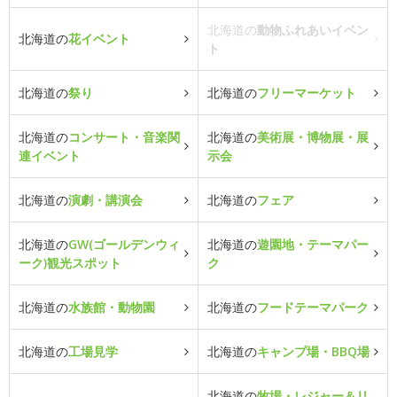
北海道の
動物ふれあいイベン
北海道の
花イベント
ト
北海道の
祭り
北海道の
フリーマーケット
北海道の
コンサート・音楽関
北海道の
美術展・博物展・展
連イベント
示会
北海道の
演劇・講演会
北海道の
フェア
北海道の
GW(ゴールデンウィ
北海道の
遊園地・テーマパー
ーク)観光スポット
ク
北海道の
水族館・動物園
北海道の
フードテーマパーク
北海道の
工場見学
北海道の
キャンプ場・BBQ場
北海道の
牧場・レジャー＆リ