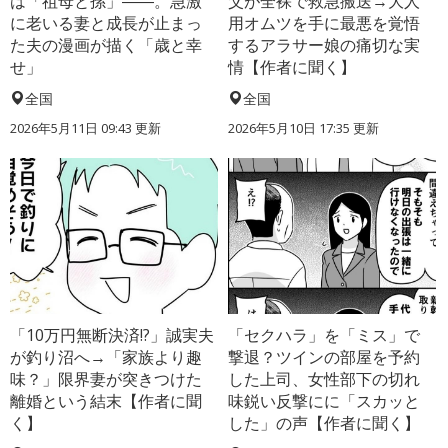
は「祖母と孫」――。急激
父が全裸で救急搬送→大人
に老いる妻と成長が止まっ
用オムツを手に最悪を覚悟
た夫の漫画が描く「歳と幸
するアラサー娘の痛切な実
せ」
情【作者に聞く】
全国
全国
2026年5月11日 09:43 更新
2026年5月10日 17:35 更新
「10万円無断決済!?」誠実夫
「セクハラ」を「ミス」で
が釣り沼へ→「家族より趣
撃退？ツインの部屋を予約
味？」限界妻が突きつけた
した上司、女性部下の切れ
離婚という結末【作者に聞
味鋭い反撃にに「スカッと
く】
した」の声【作者に聞く】