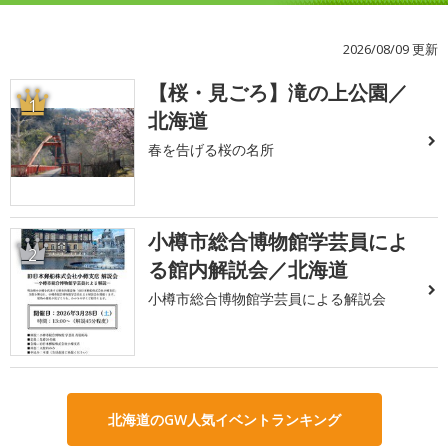
2026/08/09 更新
【桜・見ごろ】滝の上公園／
1
北海道
春を告げる桜の名所
小樽市総合博物館学芸員によ
2
る館内解説会／北海道
小樽市総合博物館学芸員による解説会
北海道のGW人気イベントランキング