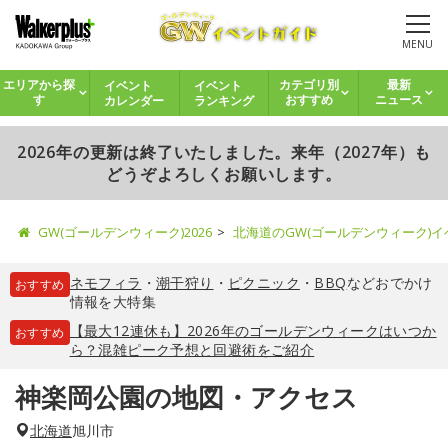
MENU
イベント
イベント
エリアから探
カテゴリ別
最新
カレンダー
ランキング
す
おすすめ
ニュース
2026年の更新は終了いたしました。来年（2027年）も
どうぞよろしくお願いします。
GW(ゴールデンウィーク)2026
北海道のGW(ゴールデンウィーク)
ネモフィラ
・
潮干狩り
・
ピクニック
・
BBQ
などおでかけ
おすすめ
情報を大特集
【最大12連休も】2026年のゴールデンウィークはいつか
おすすめ
ら？混雑ピーク予想と回避術をご紹介
神楽岡公園の地図・アクセス
北海道
旭川市