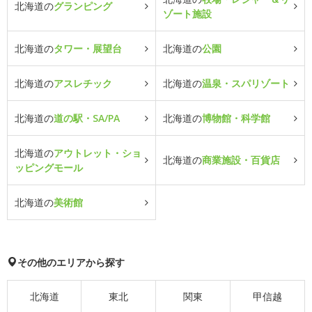
北海道の
グランピング
ゾート施設
北海道の
タワー・展望台
北海道の
公園
北海道の
アスレチック
北海道の
温泉・スパリゾート
北海道の
道の駅・SA/PA
北海道の
博物館・科学館
北海道の
アウトレット・ショ
北海道の
商業施設・百貨店
ッピングモール
北海道の
美術館
その他のエリアから探す
北海道
東北
関東
甲信越