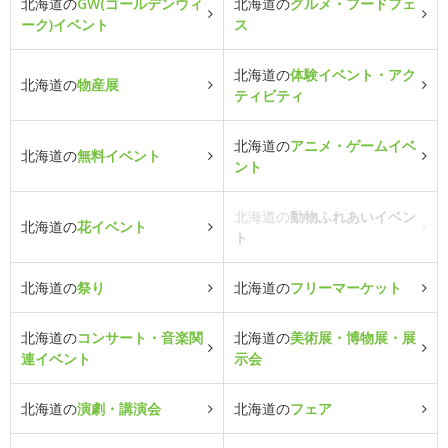
北海道の
GW(ゴールデンウィ
北海道の
グルメ・フードフェ
ーク)イベント
ス
北海道の
体験イベント・アク
北海道の
物産展
ティビティ
北海道の
アニメ・ゲームイベ
北海道の
無料イベント
ント
北海道の
動物ふれあいイベン
北海道の
花イベント
ト
北海道の
祭り
北海道の
フリーマーケット
北海道の
コンサート・音楽関
北海道の
美術展・博物展・展
連イベント
示会
北海道の
演劇・講演会
北海道の
フェア