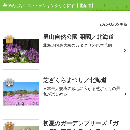
GW人気イベントランキングから探す【北海道】
2026/08/06 更新
男山自然公園 開園／北海道
1
北海道内最大級のカタクリの原生花園
芝ざくらまつり／北海道
2
日本最大規模の敷地に広がる芝ざくらの景
色が楽しめる
初夏のガーデンブリーズ「ガ
3