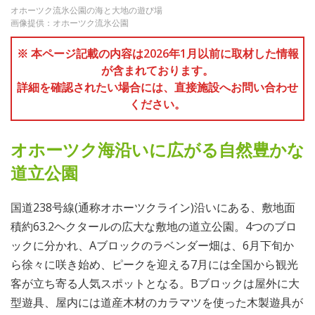
オホーツク流氷公園の海と大地の遊び場
画像提供：オホーツク流氷公園
※ 本ページ記載の内容は2026年1月以前に取材した情報
が含まれております。
詳細を確認されたい場合には、直接施設へお問い合わせ
ください。
オホーツク海沿いに広がる自然豊かな
道立公園
国道238号線(通称オホーツクライン)沿いにある、敷地面
積約63.2ヘクタールの広大な敷地の道立公園。4つのブロ
ックに分かれ、Aブロックのラベンダー畑は、6月下旬か
ら徐々に咲き始め、ピークを迎える7月には全国から観光
客が立ち寄る人気スポットとなる。Bブロックは屋外に大
型遊具、屋内には道産木材のカラマツを使った木製遊具が