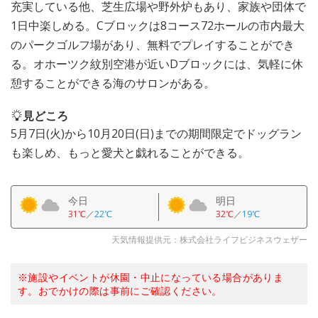
充実している他、芝生広場や野外炉もあり、家族や団体で
1日中楽しめる。Cブロックは8コース72ホールの市内最大
のパークゴルフ場があり、無料でプレイすることができ
る。オホーツク紋別空港が近いDブロックには、気軽に休
憩することができる海のサロンがある。
見どころ
5月7日(火)から10月20日(日)までの期間限定でドッグラン
も楽しめ、もっと愛犬と戯れることができる。
今日
明日
31℃
／
22℃
32℃
／
19℃
天気情報提供元：株式会社ライフビジネスウェザー
※施設やイベントが休園・中止になっている場合がありま
す。おでかけの際は事前にご確認ください。