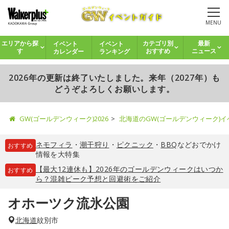
MENU
イベント
イベント
エリアから探
カテゴリ別
最新
カレンダー
ランキング
す
おすすめ
ニュース
2026年の更新は終了いたしました。来年（2027年）も
どうぞよろしくお願いします。
GW(ゴールデンウィーク)2026
北海道のGW(ゴールデンウィーク)
ネモフィラ
・
潮干狩り
・
ピクニック
・
BBQ
などおでかけ
おすすめ
情報を大特集
【最大12連休も】2026年のゴールデンウィークはいつか
おすすめ
ら？混雑ピーク予想と回避術をご紹介
オホーツク流氷公園
北海道
紋別市