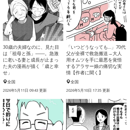
30歳の夫婦なのに、見た目
「いつどうなっても…」70代
は「祖母と孫」――。急激
父が全裸で救急搬送→大人
に老いる妻と成長が止まっ
用オムツを手に最悪を覚悟
た夫の漫画が描く「歳と幸
するアラサー娘の痛切な実
せ」
情【作者に聞く】
全国
全国
2026年5月11日 09:43 更新
2026年5月10日 17:35 更新