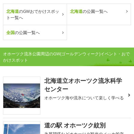
北海道
のGWおでかけスポッ
北海道
の公園一覧へ
ト一覧へ
全国
の公園一覧へ
オホーツク流氷公園周辺のGW(ゴールデンウィーク)イベント・おで
かけスポット
北海道立オホーツク流氷科学
センター
オホーツク海や流氷について楽しく学べる
道の駅 オホーツク紋別
氷展望塔などオホーツク観光のメッカ的存