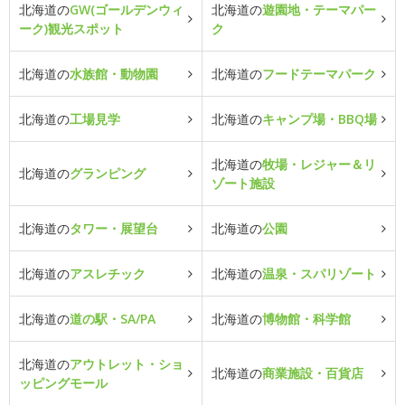
北海道の
GW(ゴールデンウィ
北海道の
遊園地・テーマパー
ーク)観光スポット
ク
北海道の
水族館・動物園
北海道の
フードテーマパーク
北海道の
工場見学
北海道の
キャンプ場・BBQ場
北海道の
牧場・レジャー＆リ
北海道の
グランピング
ゾート施設
北海道の
タワー・展望台
北海道の
公園
北海道の
アスレチック
北海道の
温泉・スパリゾート
北海道の
道の駅・SA/PA
北海道の
博物館・科学館
北海道の
アウトレット・ショ
北海道の
商業施設・百貨店
ッピングモール