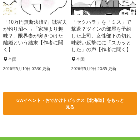
「10万円無断決済!?」誠実夫
「セクハラ」を「ミス」で
が釣り沼へ→「家族より趣
撃退？ツインの部屋を予約
味？」限界妻が突きつけた
した上司、女性部下の切れ
離婚という結末【作者に聞
味鋭い反撃にに「スカッと
く】
した」の声【作者に聞く】
全国
全国
2026年5月10日 07:30 更新
2026年5月9日 20:35 更新
GWイベント・おでかけトピックス【北海道】をもっと
見る