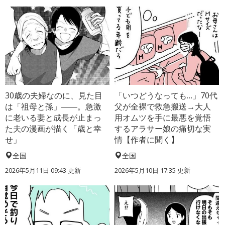
30歳の夫婦なのに、見た目
「いつどうなっても…」70代
は「祖母と孫」――。急激
父が全裸で救急搬送→大人
に老いる妻と成長が止まっ
用オムツを手に最悪を覚悟
た夫の漫画が描く「歳と幸
するアラサー娘の痛切な実
せ」
情【作者に聞く】
全国
全国
2026年5月11日 09:43 更新
2026年5月10日 17:35 更新