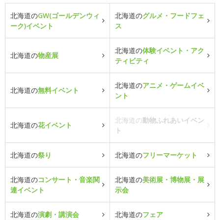
北海道の
GW(ゴールデンウィ
北海道の
グルメ・フードフェ
ーク)イベント
ス
北海道の
体験イベント・アク
北海道の
物産展
ティビティ
北海道の
アニメ・ゲームイベ
北海道の
無料イベント
ント
北海道の
動物ふれあいイベン
北海道の
花イベント
ト
北海道の
祭り
北海道の
フリーマーケット
北海道の
コンサート・音楽関
北海道の
美術展・博物展・展
連イベント
示会
北海道の
演劇・講演会
北海道の
フェア