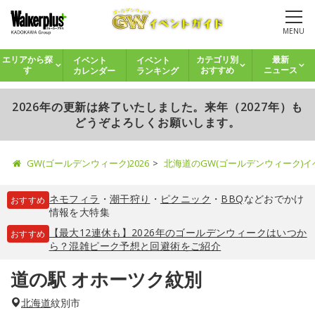
MENU
イベント
イベント
エリアから探
カテゴリ別
最新
カレンダー
ランキング
す
おすすめ
ニュース
2026年の更新は終了いたしました。来年（2027年）も
どうぞよろしくお願いします。
GW(ゴールデンウィーク)2026
北海道のGW(ゴールデンウィーク)
ネモフィラ
・
潮干狩り
・
ピクニック
・
BBQ
などおでかけ
おすすめ
情報を大特集
【最大12連休も】2026年のゴールデンウィークはいつか
おすすめ
ら？混雑ピーク予想と回避術をご紹介
道の駅 オホーツク紋別
北海道
紋別市