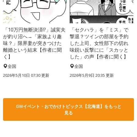
「10万円無断決済!?」誠実夫
「セクハラ」を「ミス」で
が釣り沼へ→「家族より趣
撃退？ツインの部屋を予約
味？」限界妻が突きつけた
した上司、女性部下の切れ
離婚という結末【作者に聞
味鋭い反撃にに「スカッと
く】
した」の声【作者に聞く】
全国
全国
2026年5月10日 07:30 更新
2026年5月9日 20:35 更新
GWイベント・おでかけトピックス【北海道】をもっと
見る