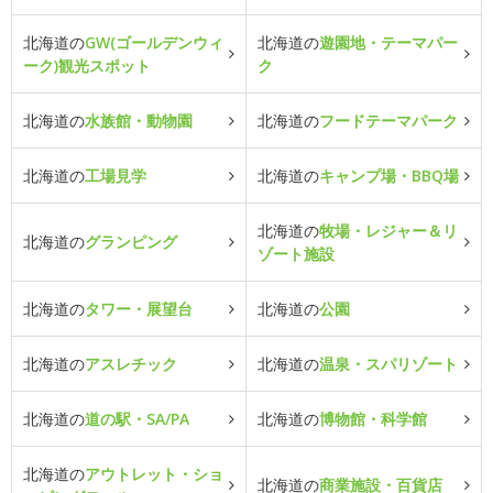
北海道の
GW(ゴールデンウィ
北海道の
遊園地・テーマパー
ーク)観光スポット
ク
北海道の
水族館・動物園
北海道の
フードテーマパーク
北海道の
工場見学
北海道の
キャンプ場・BBQ場
北海道の
牧場・レジャー＆リ
北海道の
グランピング
ゾート施設
北海道の
タワー・展望台
北海道の
公園
北海道の
アスレチック
北海道の
温泉・スパリゾート
北海道の
道の駅・SA/PA
北海道の
博物館・科学館
北海道の
アウトレット・ショ
北海道の
商業施設・百貨店