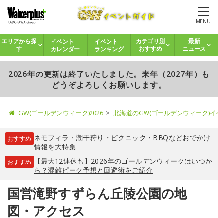
MENU
イベント
イベント
エリアから探
カテゴリ別
最新
カレンダー
ランキング
す
おすすめ
ニュース
2026年の更新は終了いたしました。来年（2027年）も
どうぞよろしくお願いします。
GW(ゴールデンウィーク)2026
北海道のGW(ゴールデンウィーク)
ネモフィラ
・
潮干狩り
・
ピクニック
・
BBQ
などおでかけ
おすすめ
情報を大特集
【最大12連休も】2026年のゴールデンウィークはいつか
おすすめ
ら？混雑ピーク予想と回避術をご紹介
国営滝野すずらん丘陵公園の地
図・アクセス