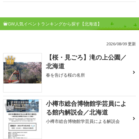
GW人気イベントランキングから探す【北海道】
2026/08/09 更新
【桜・見ごろ】滝の上公園／
1
北海道
春を告げる桜の名所
小樽市総合博物館学芸員によ
2
る館内解説会／北海道
小樽市総合博物館学芸員による解説会