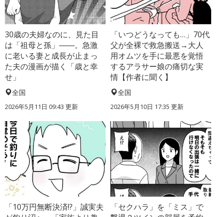
30歳の夫婦なのに、見た目
「いつどうなっても…」70代
は「祖母と孫」――。急激
父が全裸で救急搬送→大人
に老いる妻と成長が止まっ
用オムツを手に最悪を覚悟
た夫の漫画が描く「歳と幸
するアラサー娘の痛切な実
せ」
情【作者に聞く】
全国
全国
2026年5月11日 09:43 更新
2026年5月10日 17:35 更新
「10万円無断決済!?」誠実夫
「セクハラ」を「ミス」で