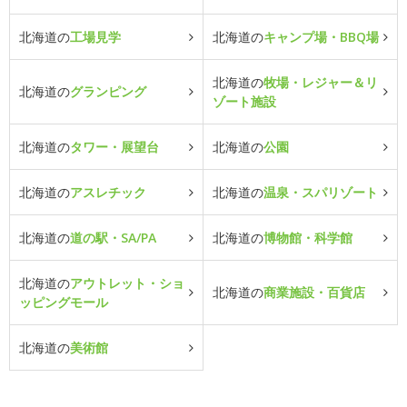
北海道の
工場見学
北海道の
キャンプ場・BBQ場
北海道の
牧場・レジャー＆リ
北海道の
グランピング
ゾート施設
北海道の
タワー・展望台
北海道の
公園
北海道の
アスレチック
北海道の
温泉・スパリゾート
北海道の
道の駅・SA/PA
北海道の
博物館・科学館
北海道の
アウトレット・ショ
北海道の
商業施設・百貨店
ッピングモール
北海道の
美術館