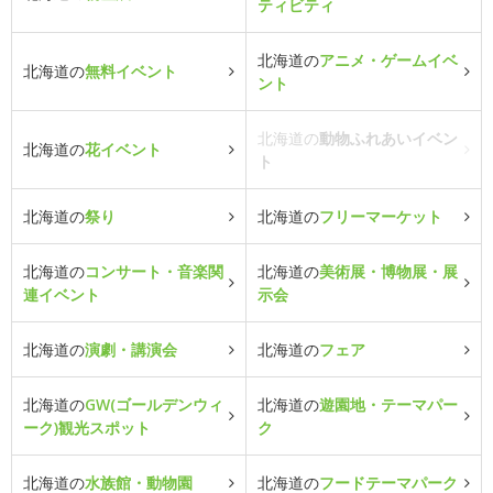
ティビティ
北海道の
アニメ・ゲームイベ
北海道の
無料イベント
ント
北海道の
動物ふれあいイベン
北海道の
花イベント
ト
北海道の
祭り
北海道の
フリーマーケット
北海道の
コンサート・音楽関
北海道の
美術展・博物展・展
連イベント
示会
北海道の
演劇・講演会
北海道の
フェア
北海道の
GW(ゴールデンウィ
北海道の
遊園地・テーマパー
ーク)観光スポット
ク
北海道の
水族館・動物園
北海道の
フードテーマパーク