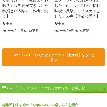
が釣り沼へ→「家族より趣
撃退？ツインの部屋を予約
味？」限界妻が突きつけた
した上司、女性部下の切れ
離婚という結末【作者に聞
味鋭い反撃にに「スカッと
く】
した」の声【作者に聞く】
全国
全国
2026年5月10日 07:30 更新
2026年5月9日 20:35 更新
GWイベント・おでかけトピックス【北海道】をもっと
見る
GW(ゴールデンウィーク)のおでかけをもっと楽しむ
編集部おすすめの「今年のGW」の楽しみ方を紹介