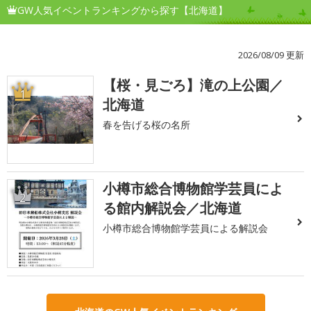
GW人気イベントランキングから探す【北海道】
2026/08/09 更新
【桜・見ごろ】滝の上公園／
1
北海道
春を告げる桜の名所
小樽市総合博物館学芸員によ
2
る館内解説会／北海道
小樽市総合博物館学芸員による解説会