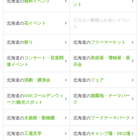
北海道の
無料イベント
ント
北海道の
動物ふれあいイベン
北海道の
花イベント
ト
北海道の
祭り
北海道の
フリーマーケット
北海道の
コンサート・音楽関
北海道の
美術展・博物展・展
連イベント
示会
北海道の
演劇・講演会
北海道の
フェア
北海道の
GW(ゴールデンウィ
北海道の
遊園地・テーマパー
ーク)観光スポット
ク
北海道の
水族館・動物園
北海道の
フードテーマパーク
北海道の
工場見学
北海道の
キャンプ場・BBQ場