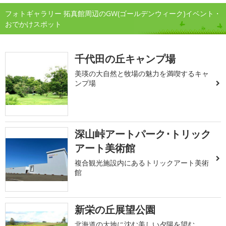
フォトギャラリー 拓真館周辺のGW(ゴールデンウィーク)イベント・
おでかけスポット
千代田の丘キャンプ場
美瑛の大自然と牧場の魅力を満喫するキャ
ンプ場
深山峠アートパーク･トリック
アート美術館
複合観光施設内にあるトリックアート美術
館
新栄の丘展望公園
北海道の大地に沈む美しい夕陽を望む