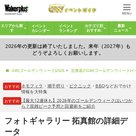
MENU
イベント
イベント
エリアから探
カテゴリ別
最新
カレンダー
ランキング
す
おすすめ
ニュース
2026年の更新は終了いたしました。来年（2027年）も
どうぞよろしくお願いします。
GW(ゴールデンウィーク)2026
北海道のGW(ゴールデンウィーク)
ネモフィラ
・
潮干狩り
・
ピクニック
・
BBQ
などおでかけ
おすすめ
情報を大特集
【最大12連休も】2026年のゴールデンウィークはいつか
おすすめ
ら？混雑ピーク予想と回避術をご紹介
フォトギャラリー 拓真館の詳細デ
ータ