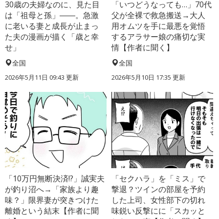
30歳の夫婦なのに、見た目
「いつどうなっても…」70代
は「祖母と孫」――。急激
父が全裸で救急搬送→大人
に老いる妻と成長が止まっ
用オムツを手に最悪を覚悟
た夫の漫画が描く「歳と幸
するアラサー娘の痛切な実
せ」
情【作者に聞く】
全国
全国
2026年5月11日 09:43 更新
2026年5月10日 17:35 更新
「10万円無断決済!?」誠実夫
「セクハラ」を「ミス」で
が釣り沼へ→「家族より趣
撃退？ツインの部屋を予約
味？」限界妻が突きつけた
した上司、女性部下の切れ
離婚という結末【作者に聞
味鋭い反撃にに「スカッと