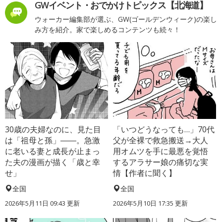
GWイベント・おでかけトピックス【北海道】
ウォーカー編集部が選ぶ、GW(ゴールデンウィーク)の楽し
み方を紹介。家で楽しめるコンテンツも続々！
30歳の夫婦なのに、見た目
「いつどうなっても…」70代
は「祖母と孫」――。急激
父が全裸で救急搬送→大人
に老いる妻と成長が止まっ
用オムツを手に最悪を覚悟
た夫の漫画が描く「歳と幸
するアラサー娘の痛切な実
せ」
情【作者に聞く】
全国
全国
2026年5月11日 09:43 更新
2026年5月10日 17:35 更新