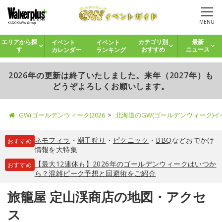
MENU
イベント
イベント
エリアから探
カテゴリ別
最新
カレンダー
ランキング
す
おすすめ
ニュース
2026年の更新は終了いたしました。来年（2027年）も
どうぞよろしくお願いします。
GW(ゴールデンウィーク)2026
北海道のGW(ゴールデンウィーク)
ネモフィラ
・
潮干狩り
・
ピクニック
・
BBQ
などおでかけ
おすすめ
情報を大特集
【最大12連休も】2026年のゴールデンウィークはいつか
おすすめ
ら？混雑ピーク予想と回避術をご紹介
旅籠屋 定山渓商店の地図・アクセ
ス