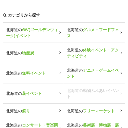
カテゴリから探す
北海道の
GW(ゴールデンウィ
北海道の
グルメ・フードフェ
ーク)イベント
ス
北海道の
体験イベント・アク
北海道の
物産展
ティビティ
北海道の
アニメ・ゲームイベ
北海道の
無料イベント
ント
北海道の
動物ふれあいイベン
北海道の
花イベント
ト
北海道の
祭り
北海道の
フリーマーケット
北海道の
コンサート・音楽関
北海道の
美術展・博物展・展