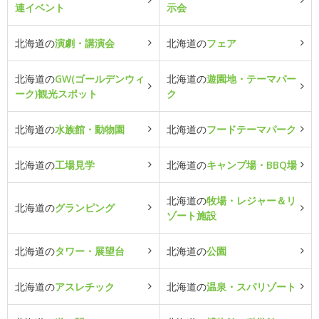
連イベント
示会
北海道の
演劇・講演会
北海道の
フェア
北海道の
GW(ゴールデンウィ
北海道の
遊園地・テーマパー
ーク)観光スポット
ク
北海道の
水族館・動物園
北海道の
フードテーマパーク
北海道の
工場見学
北海道の
キャンプ場・BBQ場
北海道の
牧場・レジャー＆リ
北海道の
グランピング
ゾート施設
北海道の
タワー・展望台
北海道の
公園
北海道の
アスレチック
北海道の
温泉・スパリゾート