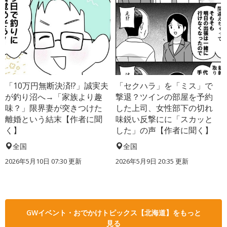
「10万円無断決済!?」誠実夫
「セクハラ」を「ミス」で
が釣り沼へ→「家族より趣
撃退？ツインの部屋を予約
味？」限界妻が突きつけた
した上司、女性部下の切れ
離婚という結末【作者に聞
味鋭い反撃にに「スカッと
く】
した」の声【作者に聞く】
全国
全国
2026年5月10日 07:30 更新
2026年5月9日 20:35 更新
GWイベント・おでかけトピックス【北海道】をもっと
見る