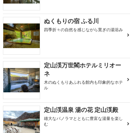
ぬくもりの宿 ふる川
四季折々の自然を感じながら寛ぎの湯浴み
定山渓万世閣ホテルミリオー
ネ
木のぬくもりあふれる館内も印象的なホテ
ル
定山渓温泉 湯の花 定山渓殿
雄大なパノラマとともに豊富な湯量を楽し
む