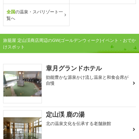
全国
の温泉・スパリゾート一
覧へ
旅籠屋 定山渓商店周辺のGW(ゴールデンウィーク)イベント・おでか
けスポット
章月グランドホテル
効能豊かな源泉かけ流し温泉と和食会席が
自慢
定山渓 鹿の湯
北の温泉文化を伝承する老舗旅館