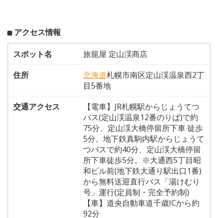
アクセス情報
スポット名
旅籠屋 定山渓商店
住所
北海道
札幌市南区定山渓温泉西2丁
目5番地
交通アクセス
【電車】JR札幌駅からじょうてつ
バス(定山渓温泉12番のりば)で約
75分、定山渓大橋停留所下車 徒歩
5分。地下鉄真駒内駅からじょうて
つバスで約40分、定山渓大橋停留
所下車徒歩5分。※大通西5丁目昭
和ビル前(地下鉄大通り駅出口1番)
から無料送迎直行バス「湯けむり
号」運行(定員制・完全予約制)
【車】道央自動車道千歳ICから約
92分