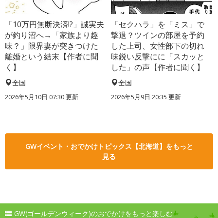
「10万円無断決済!?」誠実夫
「セクハラ」を「ミス」で
が釣り沼へ→「家族より趣
撃退？ツインの部屋を予約
味？」限界妻が突きつけた
した上司、女性部下の切れ
離婚という結末【作者に聞
味鋭い反撃にに「スカッと
く】
した」の声【作者に聞く】
全国
全国
2026年5月10日 07:30 更新
2026年5月9日 20:35 更新
GWイベント・おでかけトピックス【北海道】をもっと
見る
GW(ゴールデンウィーク)のおでかけをもっと楽しむ