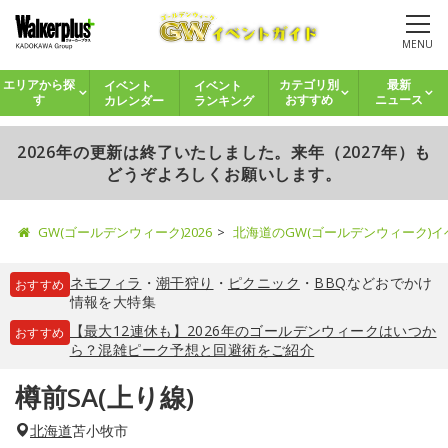
MENU
イベント
イベント
エリアから探
カテゴリ別
最新
カレンダー
ランキング
す
おすすめ
ニュース
2026年の更新は終了いたしました。来年（2027年）も
どうぞよろしくお願いします。
GW(ゴールデンウィーク)2026
北海道のGW(ゴールデンウィーク)
ネモフィラ
・
潮干狩り
・
ピクニック
・
BBQ
などおでかけ
おすすめ
情報を大特集
【最大12連休も】2026年のゴールデンウィークはいつか
おすすめ
ら？混雑ピーク予想と回避術をご紹介
樽前SA(上り線)
北海道
苫小牧市