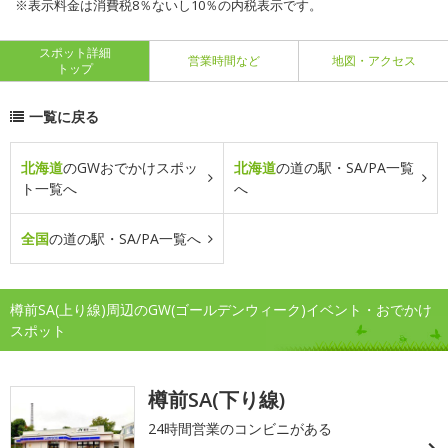
※表示料金は消費税8％ないし10％の内税表示です。
スポット詳細
営業時間など
地図・アクセス
トップ
一覧に戻る
北海道
のGWおでかけスポッ
北海道
の道の駅・SA/PA一覧
ト一覧へ
へ
全国
の道の駅・SA/PA一覧へ
樽前SA(上り線)周辺のGW(ゴールデンウィーク)イベント・おでかけ
スポット
樽前SA(下り線)
24時間営業のコンビニがある