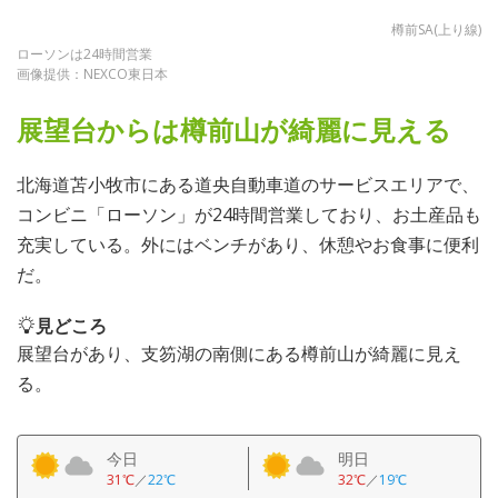
樽前SA(上り線)
ローソンは24時間営業
画像提供：NEXCO東日本
展望台からは樽前山が綺麗に見える
北海道苫小牧市にある道央自動車道のサービスエリアで、
コンビニ「ローソン」が24時間営業しており、お土産品も
充実している。外にはベンチがあり、休憩やお食事に便利
だ。
見どころ
展望台があり、支笏湖の南側にある樽前山が綺麗に見え
る。
今日
明日
31℃
／
22℃
32℃
／
19℃