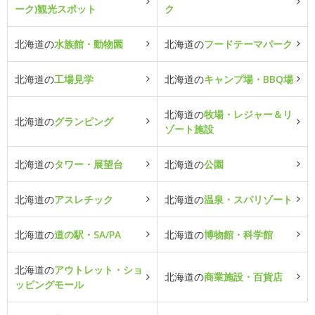
ーク)観光スポット
ク
北海道の
水族館・動物園
北海道の
フードテーマパーク
北海道の
工場見学
北海道の
キャンプ場・BBQ場
北海道の
牧場・レジャー＆リ
北海道の
グランピング
ゾート施設
北海道の
タワー・展望台
北海道の
公園
北海道の
アスレチック
北海道の
温泉・スパリゾート
北海道の
道の駅・SA/PA
北海道の
博物館・科学館
北海道の
アウトレット・ショ
北海道の
商業施設・百貨店
ッピングモール