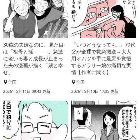
30歳の夫婦なのに、見た目
「いつどうなっても…」70代
は「祖母と孫」――。急激
父が全裸で救急搬送→大人
に老いる妻と成長が止まっ
用オムツを手に最悪を覚悟
た夫の漫画が描く「歳と幸
するアラサー娘の痛切な実
せ」
情【作者に聞く】
全国
全国
2026年5月11日 09:43 更新
2026年5月10日 17:35 更新