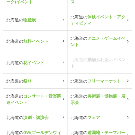
ーク)イベント
ス
北海道の
体験イベント・アク
北海道の
物産展
ティビティ
北海道の
アニメ・ゲームイベ
北海道の
無料イベント
ント
北海道の
動物ふれあいイベン
北海道の
花イベント
ト
北海道の
祭り
北海道の
フリーマーケット
北海道の
コンサート・音楽関
北海道の
美術展・博物展・展
連イベント
示会
北海道の
演劇・講演会
北海道の
フェア
北海道の
GW(ゴールデンウィ
北海道の
遊園地・テーマパー