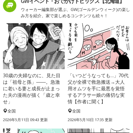
GWイベント・おでかけトピックス【北海道】
ウォーカー編集部が選ぶ、GW(ゴールデンウィーク)の楽し
み方を紹介。家で楽しめるコンテンツも続々！
30歳の夫婦なのに、見た目
「いつどうなっても…」70代
は「祖母と孫」――。急激
父が全裸で救急搬送→大人
に老いる妻と成長が止まっ
用オムツを手に最悪を覚悟
た夫の漫画が描く「歳と幸
するアラサー娘の痛切な実
せ」
情【作者に聞く】
全国
全国
2026年5月11日 09:43 更新
2026年5月10日 17:35 更新