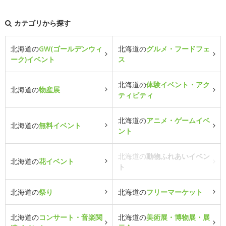
カテゴリから探す
北海道の
GW(ゴールデンウィ
北海道の
グルメ・フードフェ
ーク)イベント
ス
北海道の
体験イベント・アク
北海道の
物産展
ティビティ
北海道の
アニメ・ゲームイベ
北海道の
無料イベント
ント
北海道の
動物ふれあいイベン
北海道の
花イベント
ト
北海道の
祭り
北海道の
フリーマーケット
北海道の
コンサート・音楽関
北海道の
美術展・博物展・展