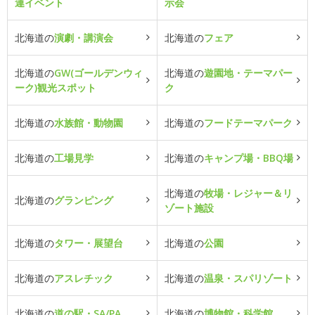
連イベント
示会
北海道の
演劇・講演会
北海道の
フェア
北海道の
GW(ゴールデンウィ
北海道の
遊園地・テーマパー
ーク)観光スポット
ク
北海道の
水族館・動物園
北海道の
フードテーマパーク
北海道の
工場見学
北海道の
キャンプ場・BBQ場
北海道の
牧場・レジャー＆リ
北海道の
グランピング
ゾート施設
北海道の
タワー・展望台
北海道の
公園
北海道の
アスレチック
北海道の
温泉・スパリゾート
北海道の
道の駅・SA/PA
北海道の
博物館・科学館