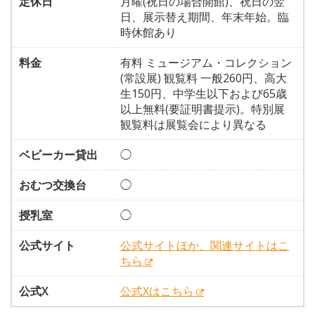
定休日
月曜(祝日の場合開館)、祝日の翌
日、展示替え期間、年末年始。臨
時休館あり
料金
有料 ミュージアム・コレクション
(常設展) 観覧料 一般260円、高大
生150円、中学生以下および65歳
以上無料(要証明書提示)。特別展
観覧料は展覧会により異なる
ベビーカー貸出
◯
おむつ交換台
◯
授乳室
◯
公式サイト
公式サイトほか、関連サイトはこ
ちら
公式X
公式Xはこちら