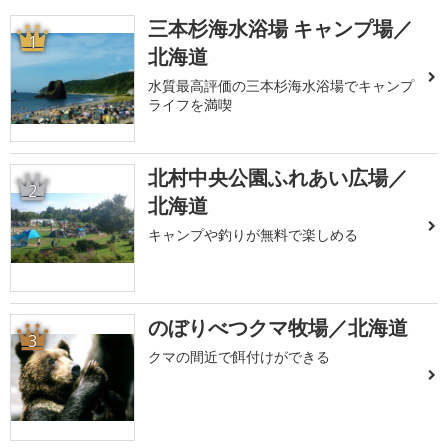
三本杉海水浴場 キャンプ場／
1
北海道
水質最高評価の三本杉海水浴場でキャンプ
ライフを満喫
北村中央公園ふれあい広場／
2
北海道
キャンプや釣りが無料で楽しめる
のぼりべつクマ牧場／北海道
3
クマの間近で餌付けができる