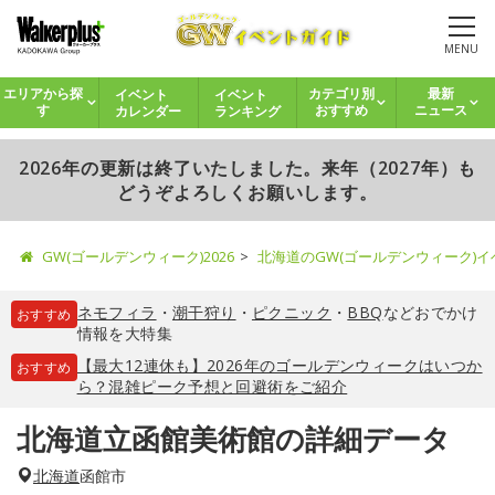
MENU
イベント
イベント
エリアから探
カテゴリ別
最新
カレンダー
ランキング
す
おすすめ
ニュース
2026年の更新は終了いたしました。来年（2027年）も
どうぞよろしくお願いします。
GW(ゴールデンウィーク)2026
北海道のGW(ゴールデンウィーク)
ネモフィラ
・
潮干狩り
・
ピクニック
・
BBQ
などおでかけ
おすすめ
情報を大特集
【最大12連休も】2026年のゴールデンウィークはいつか
おすすめ
ら？混雑ピーク予想と回避術をご紹介
北海道立函館美術館の詳細データ
北海道
函館市