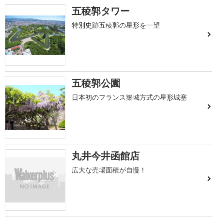
五稜郭タワー
特別史跡五稜郭の星形を一望
五稜郭公園
日本初のフランス築城方式の星形城塞
丸井今井函館店
広大な売場面積が自慢！