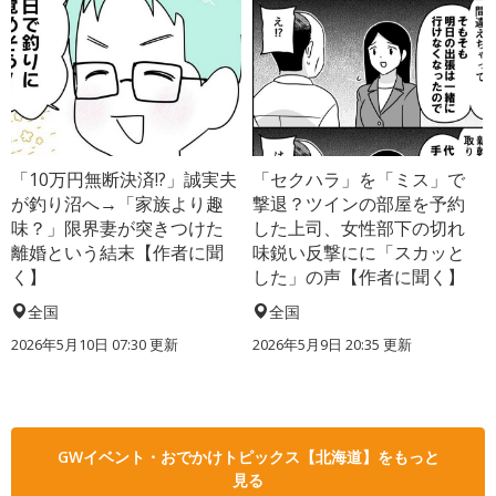
「10万円無断決済!?」誠実夫
「セクハラ」を「ミス」で
が釣り沼へ→「家族より趣
撃退？ツインの部屋を予約
味？」限界妻が突きつけた
した上司、女性部下の切れ
離婚という結末【作者に聞
味鋭い反撃にに「スカッと
く】
した」の声【作者に聞く】
全国
全国
2026年5月10日 07:30 更新
2026年5月9日 20:35 更新
GWイベント・おでかけトピックス【北海道】をもっと
見る