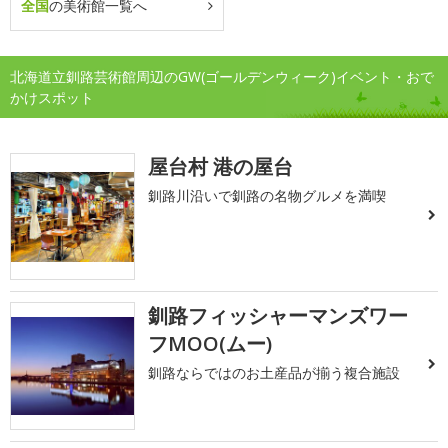
全国
の美術館一覧へ
北海道立釧路芸術館周辺のGW(ゴールデンウィーク)イベント・おで
かけスポット
屋台村 港の屋台
釧路川沿いで釧路の名物グルメを満喫
釧路フィッシャーマンズワー
フMOO(ムー)
釧路ならではのお土産品が揃う複合施設