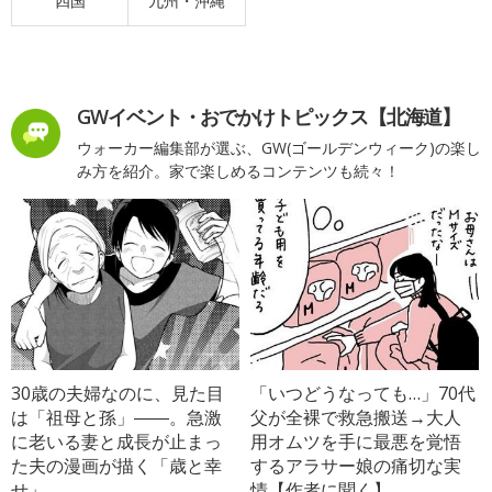
四国
九州・沖縄
GWイベント・おでかけトピックス【北海道】
ウォーカー編集部が選ぶ、GW(ゴールデンウィーク)の楽し
み方を紹介。家で楽しめるコンテンツも続々！
30歳の夫婦なのに、見た目
「いつどうなっても…」70代
は「祖母と孫」――。急激
父が全裸で救急搬送→大人
に老いる妻と成長が止まっ
用オムツを手に最悪を覚悟
た夫の漫画が描く「歳と幸
するアラサー娘の痛切な実
せ」
情【作者に聞く】