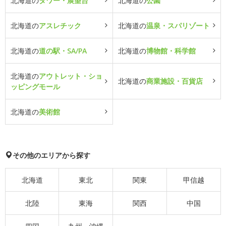
北海道の
タワー・展望台
北海道の
公園
北海道の
アスレチック
北海道の
温泉・スパリゾート
北海道の
道の駅・SA/PA
北海道の
博物館・科学館
北海道の
アウトレット・ショ
北海道の
商業施設・百貨店
ッピングモール
北海道の
美術館
その他のエリアから探す
北海道
東北
関東
甲信越
北陸
東海
関西
中国