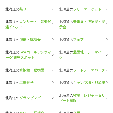
北海道の
祭り
北海道の
フリーマーケット
北海道の
コンサート・音楽関
北海道の
美術展・博物展・展
連イベント
示会
北海道の
演劇・講演会
北海道の
フェア
北海道の
GW(ゴールデンウィ
北海道の
遊園地・テーマパー
ーク)観光スポット
ク
北海道の
水族館・動物園
北海道の
フードテーマパーク
北海道の
工場見学
北海道の
キャンプ場・BBQ場
北海道の
牧場・レジャー＆リ
北海道の
グランピング
ゾート施設