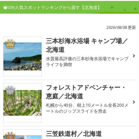
GW人気スポットランキングから探す【北海道】
2026/08/08 更新
三本杉海水浴場 キャンプ場／
1
北海道
水質最高評価の三本杉海水浴場でキャンプ
ライフを満喫
フォレストアドベンチャー・
2
恵庭／北海道
札幌から40分、樹上10メートル全長200メ
ートルのジップスライドを滑走
三笠鉄道村／北海道
3