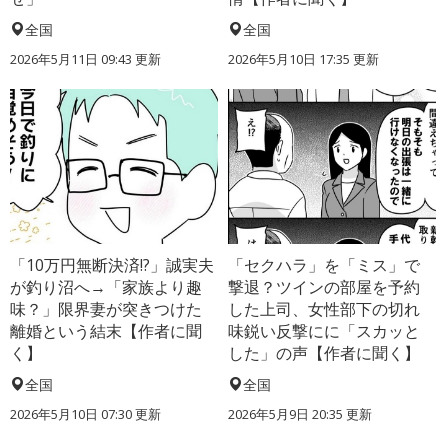
全国
全国
2026年5月11日 09:43 更新
2026年5月10日 17:35 更新
「10万円無断決済!?」誠実夫
「セクハラ」を「ミス」で
が釣り沼へ→「家族より趣
撃退？ツインの部屋を予約
味？」限界妻が突きつけた
した上司、女性部下の切れ
離婚という結末【作者に聞
味鋭い反撃にに「スカッと
く】
した」の声【作者に聞く】
全国
全国
2026年5月10日 07:30 更新
2026年5月9日 20:35 更新