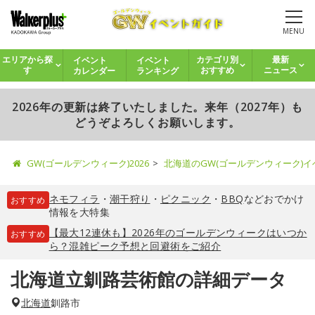
MENU
イベント
イベント
エリアから探
カテゴリ別
最新
カレンダー
ランキング
す
おすすめ
ニュース
2026年の更新は終了いたしました。来年（2027年）も
どうぞよろしくお願いします。
GW(ゴールデンウィーク)2026
北海道のGW(ゴールデンウィーク)
ネモフィラ
・
潮干狩り
・
ピクニック
・
BBQ
などおでかけ
おすすめ
情報を大特集
【最大12連休も】2026年のゴールデンウィークはいつか
おすすめ
ら？混雑ピーク予想と回避術をご紹介
北海道立釧路芸術館の詳細データ
北海道
釧路市