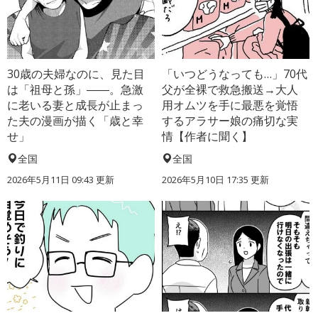
30歳の夫婦なのに、見た目
「いつどうなっても…」70代
は「祖母と孫」――。急激
父が全裸で救急搬送→大人
に老いる妻と成長が止まっ
用オムツを手に最悪を覚悟
た夫の漫画が描く「歳と幸
するアラサー娘の痛切な実
せ」
情【作者に聞く】
全国
全国
2026年5月11日 09:43 更新
2026年5月10日 17:35 更新