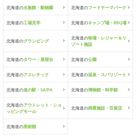
北海道の
水族館・動物園
北海道の
フードテーマパーク
北海道の
工場見学
北海道の
キャンプ場・BBQ場
北海道の
牧場・レジャー＆リ
北海道の
グランピング
ゾート施設
北海道の
タワー・展望台
北海道の
公園
北海道の
アスレチック
北海道の
温泉・スパリゾート
北海道の
道の駅・SA/PA
北海道の
博物館・科学館
北海道の
アウトレット・ショ
北海道の
商業施設・百貨店
ッピングモール
北海道の
美術館