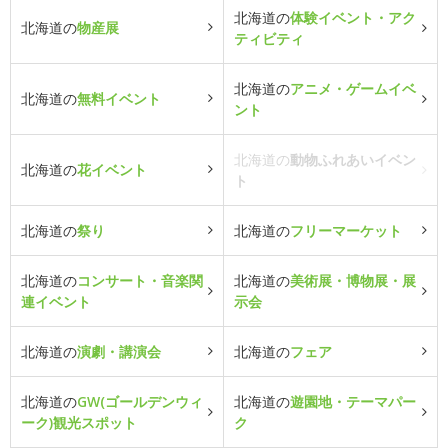
北海道の
体験イベント・アク
北海道の
物産展
ティビティ
北海道の
アニメ・ゲームイベ
北海道の
無料イベント
ント
北海道の
動物ふれあいイベン
北海道の
花イベント
ト
北海道の
祭り
北海道の
フリーマーケット
北海道の
コンサート・音楽関
北海道の
美術展・博物展・展
連イベント
示会
北海道の
演劇・講演会
北海道の
フェア
北海道の
GW(ゴールデンウィ
北海道の
遊園地・テーマパー
ーク)観光スポット
ク