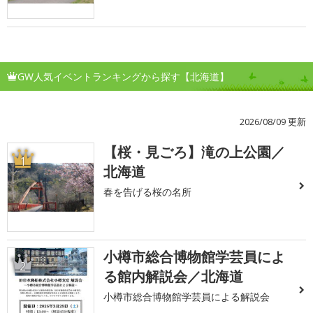
GW人気イベントランキングから探す【北海道】
2026/08/09 更新
【桜・見ごろ】滝の上公園／
1
北海道
春を告げる桜の名所
小樽市総合博物館学芸員によ
2
る館内解説会／北海道
小樽市総合博物館学芸員による解説会