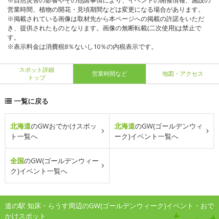
※自然災害の影響やその他諸事情により、イベントの開催情報、施設の
営業時間、植物の開花・見頃期間などは変更になる場合があります。
※掲載されている画像は取材先から本ページへの掲載の許諾をいただ
き、提供されたものとなります。画像の無断転載(二次使用)は禁止で
す。
※表示料金は消費税8％ないし10％の内税表示です。
スポット詳細
営業時間など
地図・アクセス
トップ
一覧に戻る
北海道
のGWおでかけスポッ
北海道
のGW(ゴールデンウィ
ト一覧へ
ーク)イベント一覧へ
全国
のGW(ゴールデンウィー
ク)イベント一覧へ
道の駅 知床・らうす周辺のGW(ゴールデンウィーク)イベント・おで
かけスポット