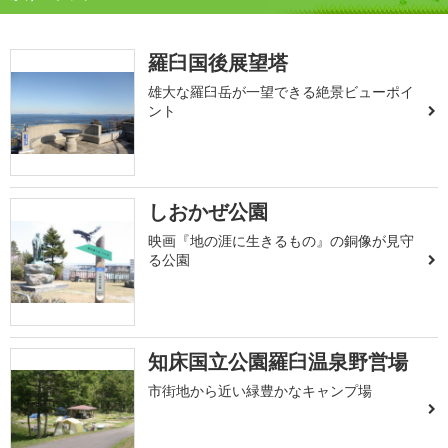
羅臼国後展望塔
雄大な羅臼岳が一望できる絶景ビューポイ
ント
しおかぜ公園
映画『地の涯に生きるもの』の銅像が見守
る公園
知床国立公園羅臼温泉野営場
市街地から近い緑豊かなキャンプ場