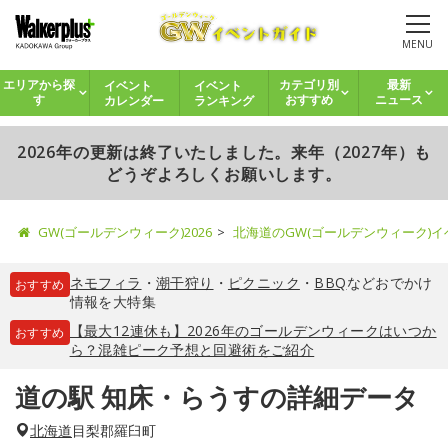
MENU
イベント
イベント
エリアから探
カテゴリ別
最新
カレンダー
ランキング
す
おすすめ
ニュース
2026年の更新は終了いたしました。来年（2027年）も
どうぞよろしくお願いします。
GW(ゴールデンウィーク)2026
北海道のGW(ゴールデンウィーク)
ネモフィラ
・
潮干狩り
・
ピクニック
・
BBQ
などおでかけ
おすすめ
情報を大特集
【最大12連休も】2026年のゴールデンウィークはいつか
おすすめ
ら？混雑ピーク予想と回避術をご紹介
道の駅 知床・らうすの詳細データ
北海道
目梨郡羅臼町