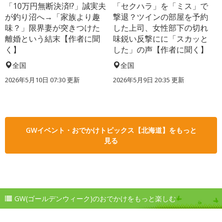
「10万円無断決済!?」誠実夫
「セクハラ」を「ミス」で
が釣り沼へ→「家族より趣
撃退？ツインの部屋を予約
味？」限界妻が突きつけた
した上司、女性部下の切れ
離婚という結末【作者に聞
味鋭い反撃にに「スカッと
く】
した」の声【作者に聞く】
全国
全国
2026年5月10日 07:30 更新
2026年5月9日 20:35 更新
GWイベント・おでかけトピックス【北海道】をもっと
見る
GW(ゴールデンウィーク)のおでかけをもっと楽しむ