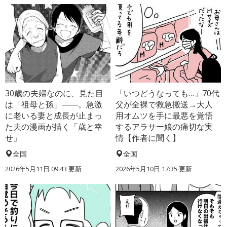
30歳の夫婦なのに、見た目
「いつどうなっても…」70代
は「祖母と孫」――。急激
父が全裸で救急搬送→大人
に老いる妻と成長が止まっ
用オムツを手に最悪を覚悟
た夫の漫画が描く「歳と幸
するアラサー娘の痛切な実
せ」
情【作者に聞く】
全国
全国
2026年5月11日 09:43 更新
2026年5月10日 17:35 更新