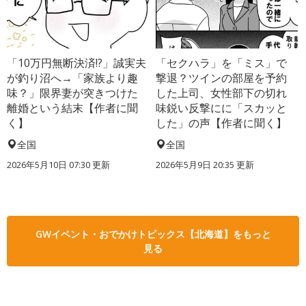
「10万円無断決済!?」誠実夫
「セクハラ」を「ミス」で
が釣り沼へ→「家族より趣
撃退？ツインの部屋を予約
味？」限界妻が突きつけた
した上司、女性部下の切れ
離婚という結末【作者に聞
味鋭い反撃にに「スカッと
く】
した」の声【作者に聞く】
全国
全国
2026年5月10日 07:30 更新
2026年5月9日 20:35 更新
GWイベント・おでかけトピックス【北海道】をもっと
見る