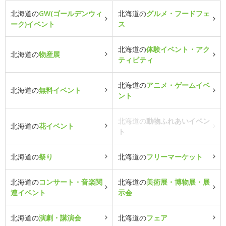
北海道の
GW(ゴールデンウィ
北海道の
グルメ・フードフェ
ーク)イベント
ス
北海道の
体験イベント・アク
北海道の
物産展
ティビティ
北海道の
アニメ・ゲームイベ
北海道の
無料イベント
ント
北海道の
動物ふれあいイベン
北海道の
花イベント
ト
北海道の
祭り
北海道の
フリーマーケット
北海道の
コンサート・音楽関
北海道の
美術展・博物展・展
連イベント
示会
北海道の
演劇・講演会
北海道の
フェア