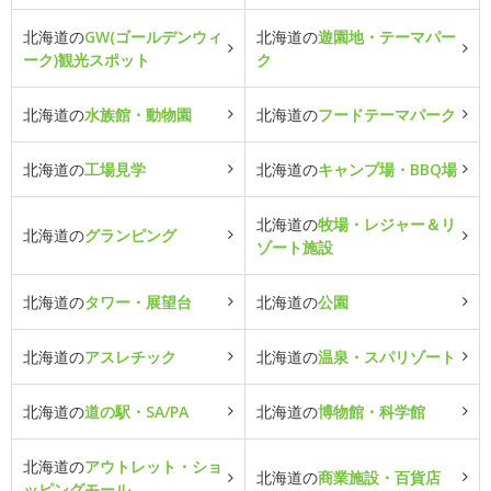
北海道の
GW(ゴールデンウィ
北海道の
遊園地・テーマパー
ーク)観光スポット
ク
北海道の
水族館・動物園
北海道の
フードテーマパーク
北海道の
工場見学
北海道の
キャンプ場・BBQ場
北海道の
牧場・レジャー＆リ
北海道の
グランピング
ゾート施設
北海道の
タワー・展望台
北海道の
公園
北海道の
アスレチック
北海道の
温泉・スパリゾート
北海道の
道の駅・SA/PA
北海道の
博物館・科学館
北海道の
アウトレット・ショ
北海道の
商業施設・百貨店
ッピングモール