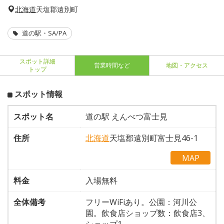
北海道
天塩郡遠別町
道の駅・SA/PA
スポット詳細
営業時間など
地図・アクセス
トップ
スポット情報
スポット名
道の駅 えんべつ富士見
住所
北海道
天塩郡遠別町富士見46-1
MAP
料金
入場無料
全体備考
フリーWiFiあり。公園：河川公
園。飲食店ショップ数：飲食店3、