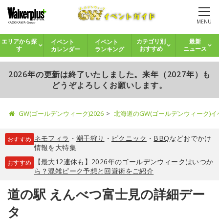
MENU
イベント
イベント
エリアから探
カテゴリ別
最新
カレンダー
ランキング
す
おすすめ
ニュース
2026年の更新は終了いたしました。来年（2027年）も
どうぞよろしくお願いします。
GW(ゴールデンウィーク)2026
北海道のGW(ゴールデンウィーク)
ネモフィラ
・
潮干狩り
・
ピクニック
・
BBQ
などおでかけ
おすすめ
情報を大特集
【最大12連休も】2026年のゴールデンウィークはいつか
おすすめ
ら？混雑ピーク予想と回避術をご紹介
道の駅 えんべつ富士見の詳細デー
タ