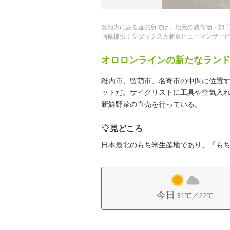
敷地内にある直売所では、地元の農作物・加
画像提供：シダックス大新東ヒューマンサービス
オロロンラインの新たなラン
稚内市、留萌市、名寄市の中間に位置
ットだ。サイクリストに工具や空気入れ
新鮮野菜の直売を行っている。
見どころ
日本最北のもち米生産地であり、「も
今日
31℃
／
22℃