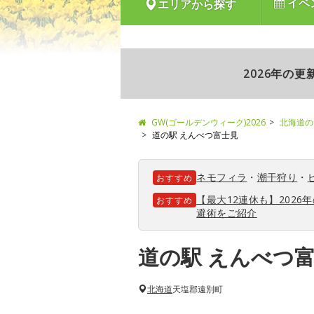
イベ
エリアから探す
2026年の
GW(ゴールデンウィーク)2026
北海道の
道の駅 えんべつ富士見
ネモフィラ
・
潮干狩り
・
おすすめ
【最大12連休も】202
おすすめ
避術をご紹介
道の駅 えんべつ
北海道
天塩郡遠別町