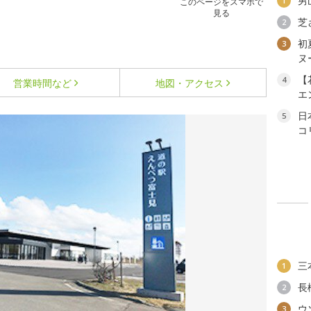
男
1
このページをスマホで
見る
芝
2
初
3
ヌ
【
4
営業時間など
地図・アクセス
エ
日
5
コ
三
1
長
2
ウ
3