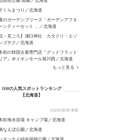
山自然公園 開園／北海道
ざくらまつり／北海道
夏のガーデンブリーズ「ガーデンアフタ
ーンティーセット 」／北海道
花・見ごろ】浦臼神社 カタクリ・エゾ
ンゴサク／北海道
本初の韓国古着専門店『グッドフラット
リア』＠イオンモール旭川西／北海道
もっと見る
GWの人気スポットランキング
【北海道】
2026/08/06 更新
本杉海水浴場 キャンプ場／北海道
橋なえぼ公園／北海道
ソタンナイ砂金採掘公園／北海道