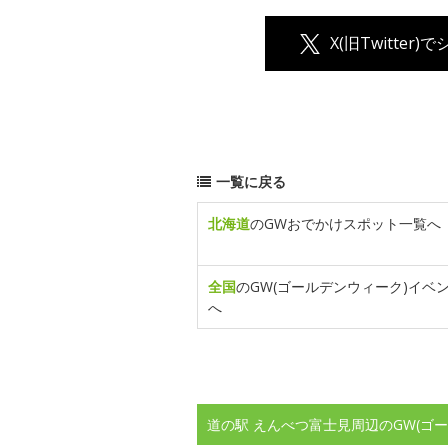
X(旧Twitter)
一覧に戻る
北海道
のGWおでかけスポット一覧へ
全国
のGW(ゴールデンウィーク)イベ
へ
道の駅 えんべつ富士見周辺のGW(ゴ