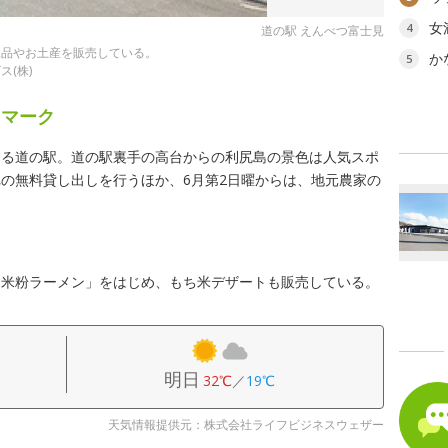
女
4
道の駅 えんべつ富士見
工品やお土産を販売している。
か
5
(株)
ドマーク
する道の駅。道の駅裏手の高台からの利尻島の景色は人気スポ
の無料貸し出しを行うほか、6月第2日曜からは、地元農家の
ち米粉ラーメン」をはじめ、もち米デザートも販売している。
明日
32℃
／
19℃
天気情報提供元：株式会社ライフビジネスウェザー