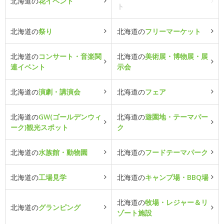
北海道の
花イベント
ト
北海道の
祭り
北海道の
フリーマーケット
北海道の
コンサート・音楽関
北海道の
美術展・博物展・展
連イベント
示会
北海道の
演劇・講演会
北海道の
フェア
北海道の
GW(ゴールデンウィ
北海道の
遊園地・テーマパー
ーク)観光スポット
ク
北海道の
水族館・動物園
北海道の
フードテーマパーク
北海道の
工場見学
北海道の
キャンプ場・BBQ場
北海道の
牧場・レジャー＆リ
北海道の
グランピング
ゾート施設