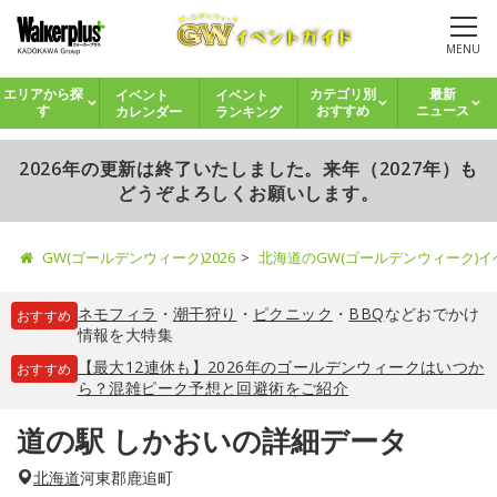
MENU
イベント
イベント
エリアから探
カテゴリ別
最新
カレンダー
ランキング
す
おすすめ
ニュース
2026年の更新は終了いたしました。来年（2027年）も
どうぞよろしくお願いします。
GW(ゴールデンウィーク)2026
北海道のGW(ゴールデンウィーク)
ネモフィラ
・
潮干狩り
・
ピクニック
・
BBQ
などおでかけ
おすすめ
情報を大特集
【最大12連休も】2026年のゴールデンウィークはいつか
おすすめ
ら？混雑ピーク予想と回避術をご紹介
道の駅 しかおいの詳細データ
北海道
河東郡鹿追町