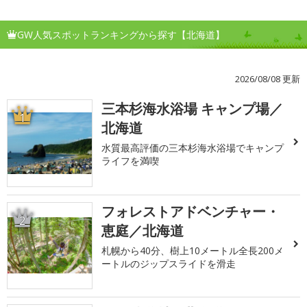
GW人気スポットランキングから探す【北海道】
2026/08/08 更新
三本杉海水浴場 キャンプ場／
1
北海道
水質最高評価の三本杉海水浴場でキャンプ
ライフを満喫
フォレストアドベンチャー・
2
恵庭／北海道
札幌から40分、樹上10メートル全長200メ
ートルのジップスライドを滑走