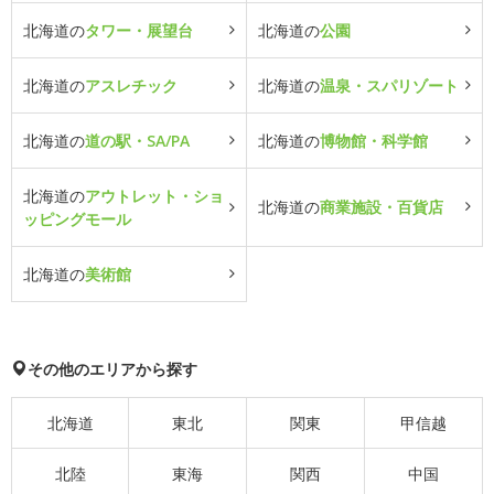
北海道の
タワー・展望台
北海道の
公園
北海道の
アスレチック
北海道の
温泉・スパリゾート
北海道の
道の駅・SA/PA
北海道の
博物館・科学館
北海道の
アウトレット・ショ
北海道の
商業施設・百貨店
ッピングモール
北海道の
美術館
その他のエリアから探す
北海道
東北
関東
甲信越
北陸
東海
関西
中国