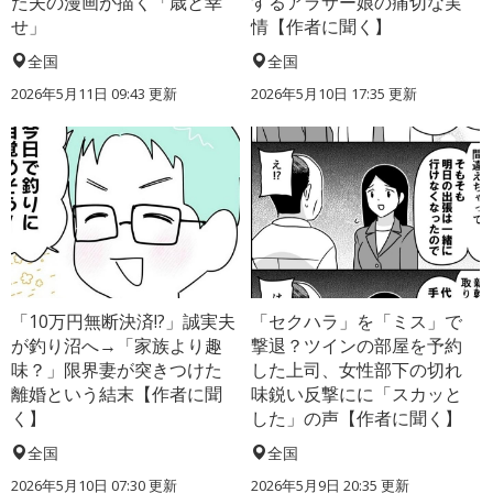
た夫の漫画が描く「歳と幸
するアラサー娘の痛切な実
せ」
情【作者に聞く】
全国
全国
2026年5月11日 09:43 更新
2026年5月10日 17:35 更新
「10万円無断決済!?」誠実夫
「セクハラ」を「ミス」で
が釣り沼へ→「家族より趣
撃退？ツインの部屋を予約
味？」限界妻が突きつけた
した上司、女性部下の切れ
離婚という結末【作者に聞
味鋭い反撃にに「スカッと
く】
した」の声【作者に聞く】
全国
全国
2026年5月10日 07:30 更新
2026年5月9日 20:35 更新