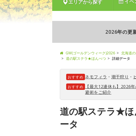
イベ
エリアから探す
2026年の
GW(ゴールデンウィーク)2026
北海道の
道の駅ステラ★ほんべつ
詳細データ
ネモフィラ
・
潮干狩り
・
おすすめ
【最大12連休も】202
おすすめ
避術をご紹介
道の駅ステラ★ほ
ータ