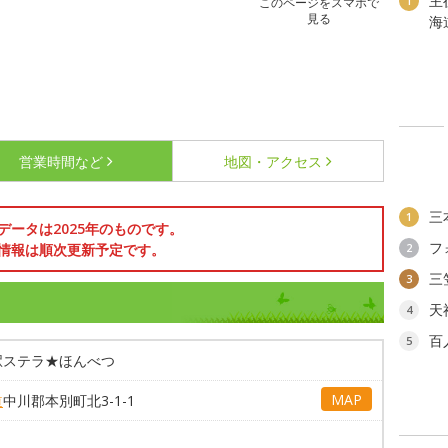
主
1
このページをスマホで
見る
海
営業時間など
地図・アクセス
三
1
データは2025年のものです。
フ
情報は順次更新予定です。
2
三
3
天
4
百
5
駅ステラ★ほんべつ
MAP
道
中川郡本別町北3-1-1