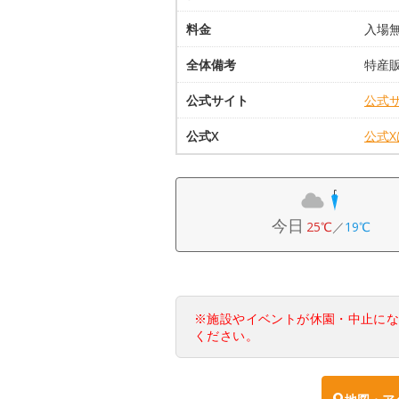
料金
入場
全体備考
特産
公式サイト
公式
公式X
公式
今日
25℃
／
19℃
※施設やイベントが休園・中止に
ください。