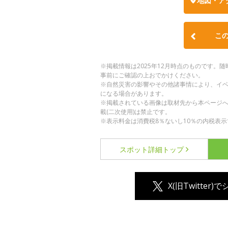
地図・ア
こ
※掲載情報は2025年12月時点のものです
事前にご確認の上おでかけください。
※自然災害の影響やその他諸事情により、イ
になる場合があります。
※掲載されている画像は取材先から本ページ
載(二次使用)は禁止です。
※表示料金は消費税8％ないし10％の内税表示
スポット詳細
トップ
X(旧Twitter)