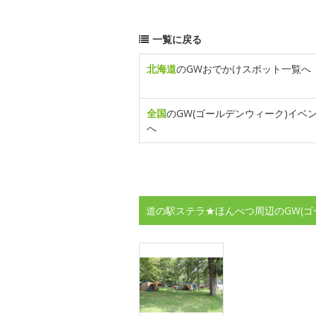
一覧に戻る
北海道
のGWおでかけスポット一覧へ
全国
のGW(ゴールデンウィーク)イベ
へ
道の駅ステラ★ほんべつ周辺のGW(