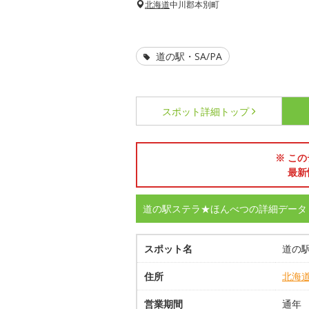
北海道
中川郡本別町
道の駅・SA/PA
スポット詳細
トップ
※ この
最新
道の駅ステラ★ほんべつの詳細データ
スポット名
道の
住所
北海
営業期間
通年