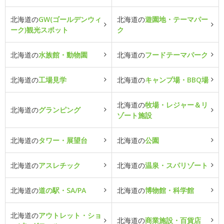
北海道の
GW(ゴールデンウィ
北海道の
遊園地・テーマパー
ーク)観光スポット
ク
北海道の
水族館・動物園
北海道の
フードテーマパーク
北海道の
工場見学
北海道の
キャンプ場・BBQ場
北海道の
牧場・レジャー＆リ
北海道の
グランピング
ゾート施設
北海道の
タワー・展望台
北海道の
公園
北海道の
アスレチック
北海道の
温泉・スパリゾート
北海道の
道の駅・SA/PA
北海道の
博物館・科学館
北海道の
アウトレット・ショ
北海道の
商業施設・百貨店