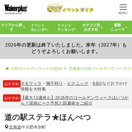
MENU
イベント
イベント
エリアから探
カテゴリ別
最新
カレンダー
ランキング
す
おすすめ
ニュース
2026年の更新は終了いたしました。来年（2027年）も
どうぞよろしくお願いします。
GW(ゴールデンウィーク)2026
北海道のGW(ゴールデンウィーク)
ネモフィラ
・
潮干狩り
・
ピクニック
・
BBQ
などおでかけ
おすすめ
情報を大特集
【最大12連休も】2026年のゴールデンウィークはいつか
おすすめ
ら？混雑ピーク予想と回避術をご紹介
道の駅ステラ★ほんべつ
北海道
中川郡本別町