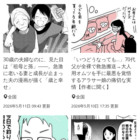
30歳の夫婦なのに、見た目
「いつどうなっても…」70代
は「祖母と孫」――。急激
父が全裸で救急搬送→大人
に老いる妻と成長が止まっ
用オムツを手に最悪を覚悟
た夫の漫画が描く「歳と幸
するアラサー娘の痛切な実
せ」
情【作者に聞く】
全国
全国
2026年5月11日 09:43 更新
2026年5月10日 17:35 更新