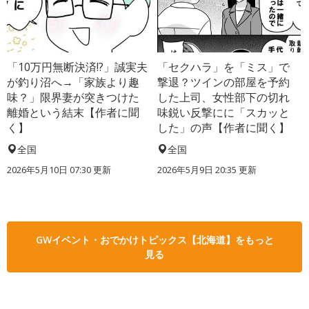
「10万円無断決済!?」誠実夫
「セクハラ」を「ミス」で
が釣り沼へ→「家族より趣
撃退？ツインの部屋を予約
味？」限界妻が突きつけた
した上司、女性部下の切れ
離婚という結末【作者に聞
味鋭い反撃にに「スカッと
く】
した」の声【作者に聞く】
全国
全国
2026年5月10日 07:30 更新
2026年5月9日 20:35 更新
GWイベント・おでかけトピックス【北海道】をもっと
見る