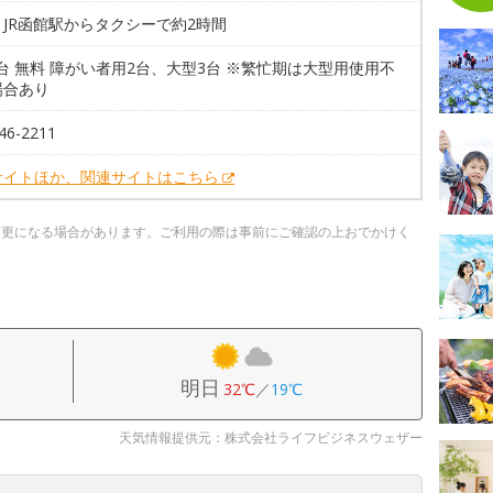
JR函館駅からタクシーで約2時間
7台 無料 障がい者用2台、大型3台 ※繁忙期は大型用使用不
場合あり
46-2211
サイトほか、関連サイトはこちら
変更になる場合があります。ご利用の際は事前にご確認の上おでかけく
明日
32℃
／
19℃
天気情報提供元：株式会社ライフビジネスウェザー