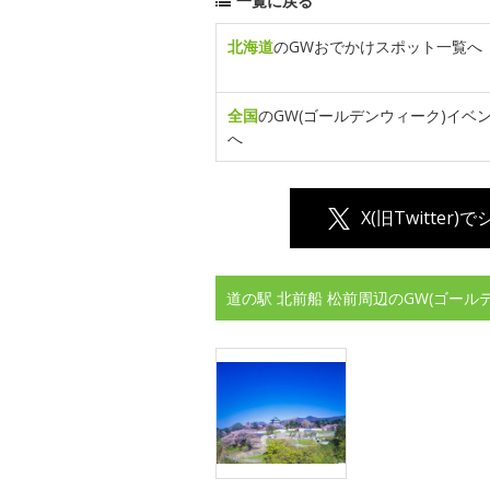
一覧に戻る
北海道
のGWおでかけスポット一覧へ
全国
のGW(ゴールデンウィーク)イベ
へ
X(旧Twitter)
道の駅 北前船 松前周辺のGW(ゴー