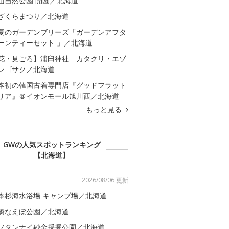
山自然公園 開園／北海道
ざくらまつり／北海道
夏のガーデンブリーズ「ガーデンアフタ
ーンティーセット 」／北海道
花・見ごろ】浦臼神社 カタクリ・エゾ
ンゴサク／北海道
本初の韓国古着専門店『グッドフラット
リア』＠イオンモール旭川西／北海道
もっと見る
GWの人気スポットランキング
【北海道】
2026/08/06 更新
本杉海水浴場 キャンプ場／北海道
橋なえぼ公園／北海道
ソタンナイ砂金採掘公園／北海道