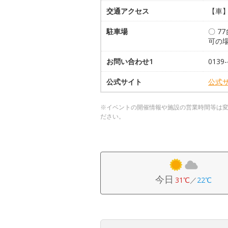
交通アクセス
【車】
駐車場
〇 7
可の
お問い合わせ1
0139-
公式サイト
公式
※イベントの開催情報や施設の営業時間等は
ださい。
今日
31℃
／
22℃