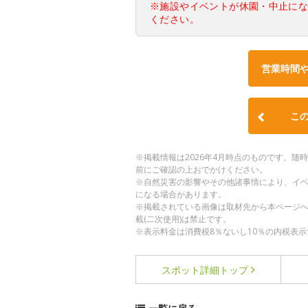
※施設やイベントが休園・中止に
ください。
営業時間
こ
※掲載情報は2026年4月時点のものです。
前にご確認の上おでかけください。
※自然災害の影響やその他諸事情により、イ
になる場合があります。
※掲載されている画像は取材先から本ページ
載(二次使用)は禁止です。
※表示料金は消費税8％ないし10％の内税表示
スポット詳細
トップ