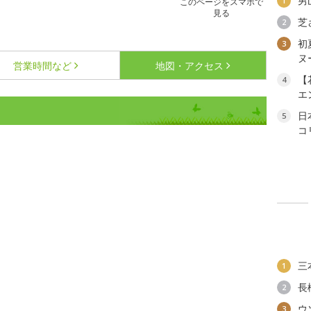
男
1
このページをスマホで
見る
芝
2
初
3
ヌ
営業時間など
地図・アクセス
【
4
エ
日
5
コ
三
1
長
2
ウ
3