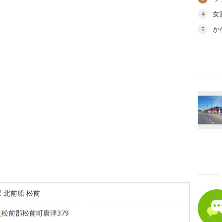
女
4
か
5
 北前船 松前
道
松前郡松前町唐津379