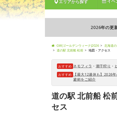
イベ
エリアから探す
2026年の
GW(ゴールデンウィーク)2026
北海道の
道の駅 北前船 松前
地図・アクセス
ネモフィラ
・
潮干狩り
・
おすすめ
【最大12連休も】202
おすすめ
避術をご紹介
道の駅 北前船 松
セス