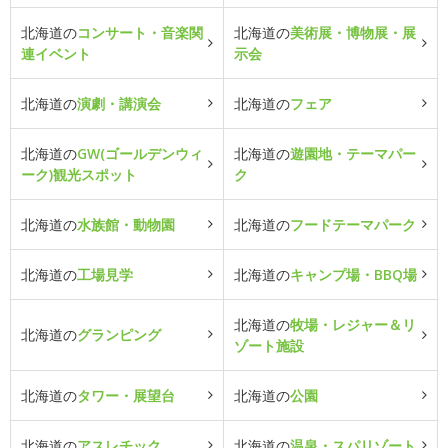
北海道の
コンサート・音楽関
北海道の
美術展・博物展・展
連イベント
示会
北海道の
演劇・講演会
北海道の
フェア
北海道の
GW(ゴールデンウィ
北海道の
遊園地・テーマパー
ーク)観光スポット
ク
北海道の
水族館・動物園
北海道の
フードテーマパーク
北海道の
工場見学
北海道の
キャンプ場・BBQ場
北海道の
牧場・レジャー＆リ
北海道の
グランピング
ゾート施設
北海道の
タワー・展望台
北海道の
公園
北海道の
アスレチック
北海道の
温泉・スパリゾート