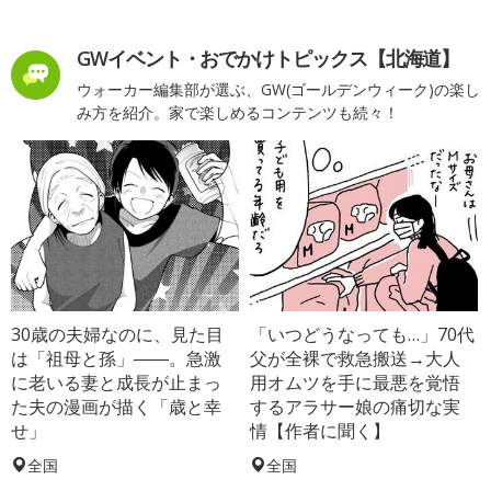
GWイベント・おでかけトピックス【北海道】
ウォーカー編集部が選ぶ、GW(ゴールデンウィーク)の楽し
み方を紹介。家で楽しめるコンテンツも続々！
30歳の夫婦なのに、見た目
「いつどうなっても…」70代
は「祖母と孫」――。急激
父が全裸で救急搬送→大人
に老いる妻と成長が止まっ
用オムツを手に最悪を覚悟
た夫の漫画が描く「歳と幸
するアラサー娘の痛切な実
せ」
情【作者に聞く】
全国
全国