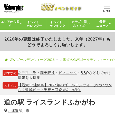
MENU
イベント
イベント
エリアから探
カテゴリ別
最新
カレンダー
ランキング
す
おすすめ
ニュース
2026年の更新は終了いたしました。来年（2027年）も
どうぞよろしくお願いします。
GW(ゴールデンウィーク)2026
北海道のGW(ゴールデンウィーク)
ネモフィラ
・
潮干狩り
・
ピクニック
・
BBQ
などおでかけ
おすすめ
情報を大特集
【最大12連休も】2026年のゴールデンウィークはいつか
おすすめ
ら？混雑ピーク予想と回避術をご紹介
道の駅 ライスランドふかがわ
北海道
深川市