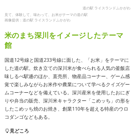
道の駅 ライスランドふかがわ
見て、体験して、味わって、お米がテーマの道の駅
画像提供：道の駅 ライスランドふかがわ
米のまち深川をイメージしたテーマ
館
国道12号線と国道233号線に面した、「お米」をテーマに
した道の駅。炊き立ての深川米が食べられる人気の釜飯店
味しるべ駅逓のほか、直売所、物産品コーナー、ゲーム感
覚で楽しみながらお米作や農業について学べるクイズゲー
ムコーナーなどを備えている。深川産米を使用したおにぎ
りや弁当の販売、深川米キャラクター「こめッち」の形を
したこめッち焼のお焼き、創業110年を超える特産のウロ
コダンゴなどもある。
見どころ