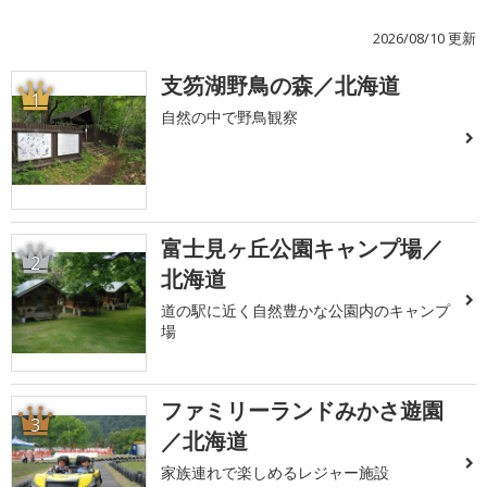
2026/08/10 更新
支笏湖野鳥の森／北海道
1
自然の中で野鳥観察
富士見ヶ丘公園キャンプ場／
2
北海道
道の駅に近く自然豊かな公園内のキャンプ
場
ファミリーランドみかさ遊園
3
／北海道
家族連れで楽しめるレジャー施設