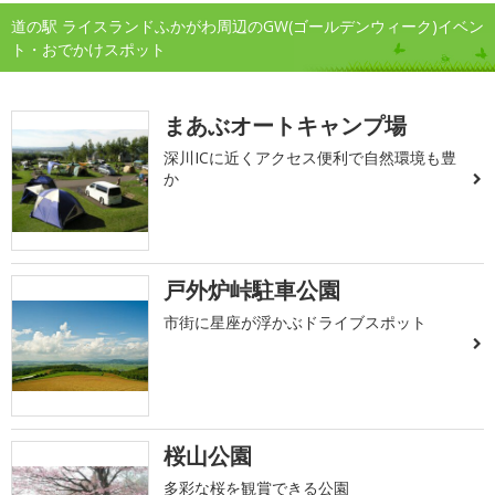
道の駅 ライスランドふかがわ周辺のGW(ゴールデンウィーク)イベン
ト・おでかけスポット
まあぶオートキャンプ場
深川ICに近くアクセス便利で自然環境も豊
か
戸外炉峠駐車公園
市街に星座が浮かぶドライブスポット
桜山公園
多彩な桜を観賞できる公園