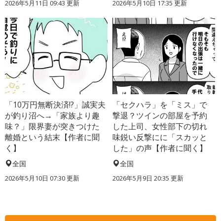
2026年5月11日 09:43 更新
2026年5月10日 17:35 更新
「10万円無断決済!?」誠実夫
「セクハラ」を「ミス」で
が釣り沼へ→「家族より趣
撃退？ツインの部屋を予約
味？」限界妻が突きつけた
した上司、女性部下の切れ
離婚という結末【作者に聞
味鋭い反撃にに「スカッと
く】
した」の声【作者に聞く】
全国
全国
2026年5月10日 07:30 更新
2026年5月9日 20:35 更新