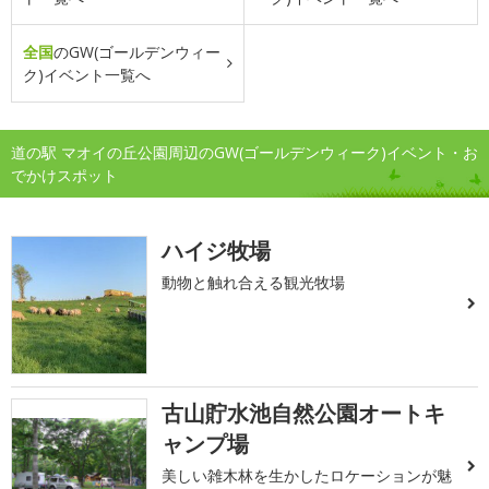
全国
のGW(ゴールデンウィー
ク)イベント一覧へ
道の駅 マオイの丘公園周辺のGW(ゴールデンウィーク)イベント・お
でかけスポット
ハイジ牧場
動物と触れ合える観光牧場
古山貯水池自然公園オートキ
ャンプ場
美しい雑木林を生かしたロケーションが魅