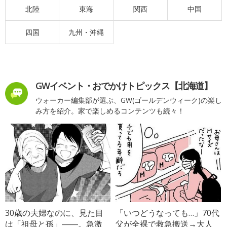
北陸
東海
関西
中国
四国
九州・沖縄
GWイベント・おでかけトピックス【北海道】
ウォーカー編集部が選ぶ、GW(ゴールデンウィーク)の楽し
み方を紹介。家で楽しめるコンテンツも続々！
30歳の夫婦なのに、見た目
「いつどうなっても…」70代
は「祖母と孫」――。急激
父が全裸で救急搬送→大人