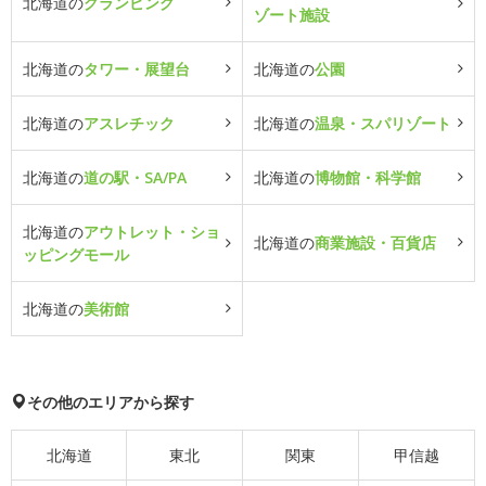
北海道の
グランピング
ゾート施設
北海道の
タワー・展望台
北海道の
公園
北海道の
アスレチック
北海道の
温泉・スパリゾート
北海道の
道の駅・SA/PA
北海道の
博物館・科学館
北海道の
アウトレット・ショ
北海道の
商業施設・百貨店
ッピングモール
北海道の
美術館
その他のエリアから探す
北海道
東北
関東
甲信越