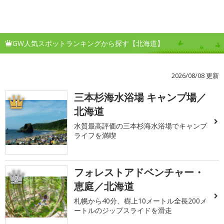
GW人気スポットランキングから探す【北海道】
2026/08/08 更新
三本杉海水浴場 キャンプ場／
1
北海道
水質最高評価の三本杉海水浴場でキャンプ
ライフを満喫
フォレストアドベンチャー・
2
恵庭／北海道
札幌から40分、樹上10メートル全長200メ
ートルのジップスライドを滑走