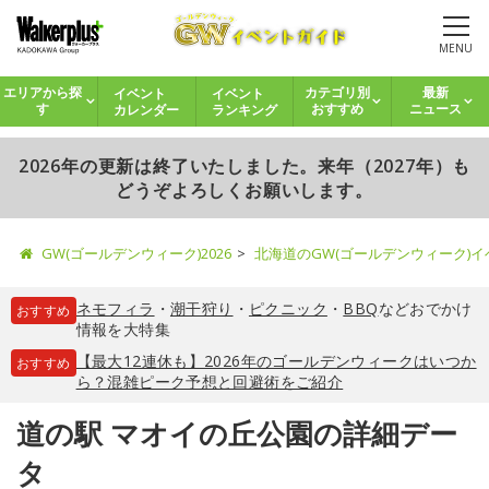
MENU
イベント
イベント
エリアから探
カテゴリ別
最新
カレンダー
ランキング
す
おすすめ
ニュース
2026年の更新は終了いたしました。来年（2027年）も
どうぞよろしくお願いします。
GW(ゴールデンウィーク)2026
北海道のGW(ゴールデンウィーク)
ネモフィラ
・
潮干狩り
・
ピクニック
・
BBQ
などおでかけ
おすすめ
情報を大特集
【最大12連休も】2026年のゴールデンウィークはいつか
おすすめ
ら？混雑ピーク予想と回避術をご紹介
道の駅 マオイの丘公園の詳細デー
タ