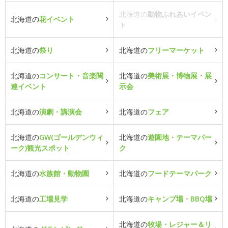
北海道の
動物ふれあいイベン
北海道の
花イベント
ト
北海道の
祭り
北海道の
フリーマーケット
北海道の
コンサート・音楽関
北海道の
美術展・博物展・展
連イベント
示会
北海道の
演劇・講演会
北海道の
フェア
北海道の
GW(ゴールデンウィ
北海道の
遊園地・テーマパー
ーク)観光スポット
ク
北海道の
水族館・動物園
北海道の
フードテーマパーク
北海道の
工場見学
北海道の
キャンプ場・BBQ場
北海道の
牧場・レジャー＆リ