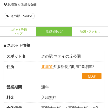
北海道
夕張郡長沼町
道の駅・SA/PA
スポット詳細
営業時間など
地図・アクセス
トップ
スポット情報
スポット名
道の駅 マオイの丘公園
住所
北海道
夕張郡長沼町東10線南7
MAP
営業期間
通年
料金
入場無料
全体備考
宅配サービス：宅配サービスは各