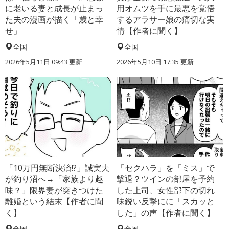
に老いる妻と成長が止まっ
用オムツを手に最悪を覚悟
た夫の漫画が描く「歳と幸
するアラサー娘の痛切な実
せ」
情【作者に聞く】
全国
全国
2026年5月11日 09:43 更新
2026年5月10日 17:35 更新
「10万円無断決済!?」誠実夫
「セクハラ」を「ミス」で
が釣り沼へ→「家族より趣
撃退？ツインの部屋を予約
味？」限界妻が突きつけた
した上司、女性部下の切れ
離婚という結末【作者に聞
味鋭い反撃にに「スカッと
く】
した」の声【作者に聞く】
全国
全国