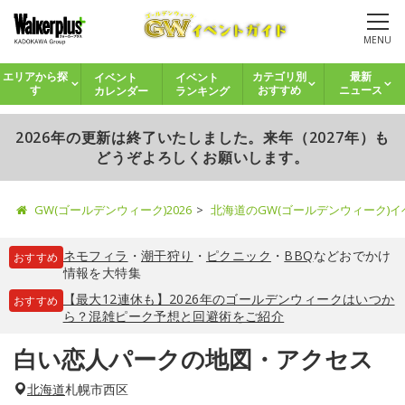
MENU
イベント
イベント
エリアから探
カテゴリ別
最新
カレンダー
ランキング
す
おすすめ
ニュース
2026年の更新は終了いたしました。来年（2027年）も
どうぞよろしくお願いします。
GW(ゴールデンウィーク)2026
北海道のGW(ゴールデンウィーク)
ネモフィラ
・
潮干狩り
・
ピクニック
・
BBQ
などおでかけ
おすすめ
情報を大特集
【最大12連休も】2026年のゴールデンウィークはいつか
おすすめ
ら？混雑ピーク予想と回避術をご紹介
白い恋人パークの地図・アクセス
北海道
札幌市西区