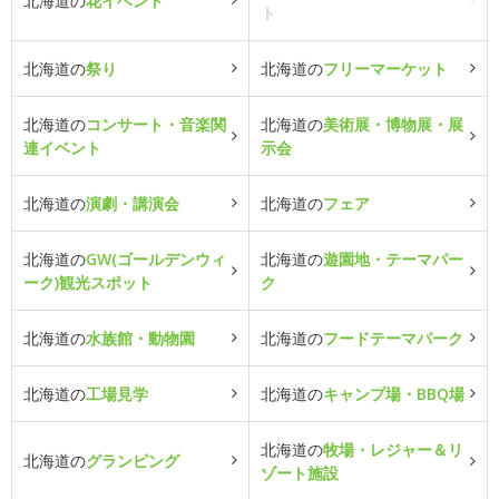
北海道の
花イベント
ト
北海道の
祭り
北海道の
フリーマーケット
北海道の
コンサート・音楽関
北海道の
美術展・博物展・展
連イベント
示会
北海道の
演劇・講演会
北海道の
フェア
北海道の
GW(ゴールデンウィ
北海道の
遊園地・テーマパー
ーク)観光スポット
ク
北海道の
水族館・動物園
北海道の
フードテーマパーク
北海道の
工場見学
北海道の
キャンプ場・BBQ場
北海道の
牧場・レジャー＆リ
北海道の
グランピング
ゾート施設