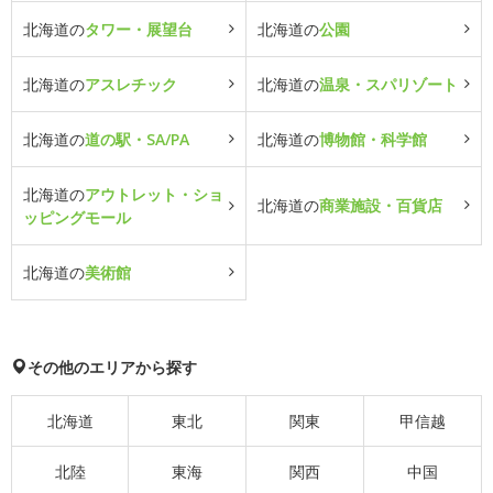
北海道の
タワー・展望台
北海道の
公園
北海道の
アスレチック
北海道の
温泉・スパリゾート
北海道の
道の駅・SA/PA
北海道の
博物館・科学館
北海道の
アウトレット・ショ
北海道の
商業施設・百貨店
ッピングモール
北海道の
美術館
その他のエリアから探す
北海道
東北
関東
甲信越
北陸
東海
関西
中国