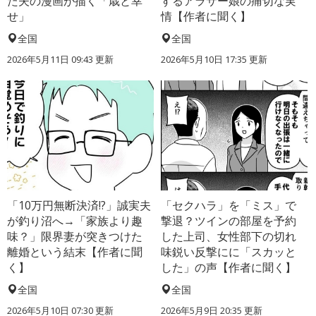
た夫の漫画が描く「歳と幸
するアラサー娘の痛切な実
せ」
情【作者に聞く】
全国
全国
2026年5月11日 09:43 更新
2026年5月10日 17:35 更新
「10万円無断決済!?」誠実夫
「セクハラ」を「ミス」で
が釣り沼へ→「家族より趣
撃退？ツインの部屋を予約
味？」限界妻が突きつけた
した上司、女性部下の切れ
離婚という結末【作者に聞
味鋭い反撃にに「スカッと
く】
した」の声【作者に聞く】
全国
全国
2026年5月10日 07:30 更新
2026年5月9日 20:35 更新