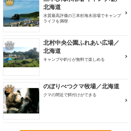
1
北海道
水質最高評価の三本杉海水浴場でキャンプ
ライフを満喫
北村中央公園ふれあい広場／
2
北海道
キャンプや釣りが無料で楽しめる
のぼりべつクマ牧場／北海道
3
クマの間近で餌付けができる