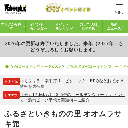
MENU
イベント
イベント
エリアから探
カテゴリ別
最新
カレンダー
ランキング
す
おすすめ
ニュース
2026年の更新は終了いたしました。来年（2027年）も
どうぞよろしくお願いします。
GW(ゴールデンウィーク)2026
北海道のGW(ゴールデンウィーク)
ネモフィラ
・
潮干狩り
・
ピクニック
・
BBQ
などおでかけ
おすすめ
情報を大特集
【最大12連休も】2026年のゴールデンウィークはいつか
おすすめ
ら？混雑ピーク予想と回避術をご紹介
ふるさといきものの里 オオムラサ
キ館