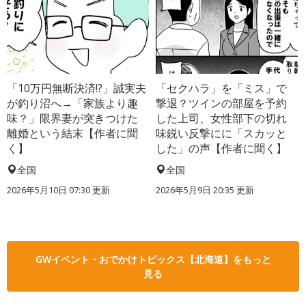
「10万円無断決済!?」誠実夫
「セクハラ」を「ミス」で
が釣り沼へ→「家族より趣
撃退？ツインの部屋を予約
味？」限界妻が突きつけた
した上司、女性部下の切れ
離婚という結末【作者に聞
味鋭い反撃にに「スカッと
く】
した」の声【作者に聞く】
全国
全国
2026年5月10日 07:30 更新
2026年5月9日 20:35 更新
GWイベント・おでかけトピックス【北海道】をもっと
見る