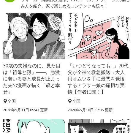
み方を紹介。家で楽しめるコンテンツも続々！
30歳の夫婦なのに、見た目
「いつどうなっても…」70代
は「祖母と孫」――。急激
父が全裸で救急搬送→大人
に老いる妻と成長が止まっ
用オムツを手に最悪を覚悟
た夫の漫画が描く「歳と幸
するアラサー娘の痛切な実
せ」
情【作者に聞く】
全国
全国
2026年5月11日 09:43 更新
2026年5月10日 17:35 更新