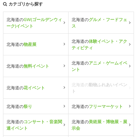
カテゴリから探す
北海道の
GW(ゴールデンウィ
北海道の
グルメ・フードフェ
ーク)イベント
ス
北海道の
体験イベント・アク
北海道の
物産展
ティビティ
北海道の
アニメ・ゲームイベ
北海道の
無料イベント
ント
北海道の
動物ふれあいイベン
北海道の
花イベント
ト
北海道の
祭り
北海道の
フリーマーケット
北海道の
コンサート・音楽関
北海道の
美術展・博物展・展
連イベント
示会