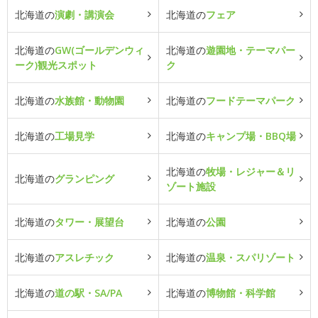
北海道の
演劇・講演会
北海道の
フェア
北海道の
GW(ゴールデンウィ
北海道の
遊園地・テーマパー
ーク)観光スポット
ク
北海道の
水族館・動物園
北海道の
フードテーマパーク
北海道の
工場見学
北海道の
キャンプ場・BBQ場
北海道の
牧場・レジャー＆リ
北海道の
グランピング
ゾート施設
北海道の
タワー・展望台
北海道の
公園
北海道の
アスレチック
北海道の
温泉・スパリゾート
北海道の
道の駅・SA/PA
北海道の
博物館・科学館