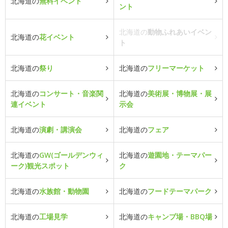
北海道の
無料イベント
ント
北海道の
動物ふれあいイベン
北海道の
花イベント
ト
北海道の
祭り
北海道の
フリーマーケット
北海道の
コンサート・音楽関
北海道の
美術展・博物展・展
連イベント
示会
北海道の
演劇・講演会
北海道の
フェア
北海道の
GW(ゴールデンウィ
北海道の
遊園地・テーマパー
ーク)観光スポット
ク
北海道の
水族館・動物園
北海道の
フードテーマパーク
北海道の
工場見学
北海道の
キャンプ場・BBQ場