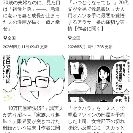
30歳の夫婦なのに、見た目
「いつどうなっても…」70代
は「祖母と孫」――。急激
父が全裸で救急搬送→大人
に老いる妻と成長が止まっ
用オムツを手に最悪を覚悟
た夫の漫画が描く「歳と幸
するアラサー娘の痛切な実
せ」
情【作者に聞く】
全国
全国
2026年5月11日 09:43 更新
2026年5月10日 17:35 更新
「10万円無断決済!?」誠実夫
「セクハラ」を「ミス」で
が釣り沼へ→「家族より趣
撃退？ツインの部屋を予約
味？」限界妻が突きつけた
した上司、女性部下の切れ
離婚という結末【作者に聞
味鋭い反撃にに「スカッと