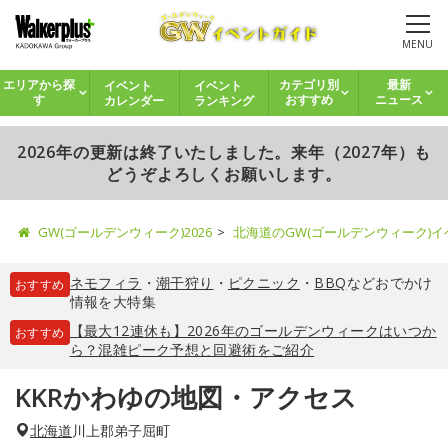
MENU
イベント
イベント
エリアから探
カテゴリ別
最新
カレンダー
ランキング
す
おすすめ
ニュース
2026年の更新は終了いたしました。来年（2027年）も
どうぞよろしくお願いします。
GW(ゴールデンウィーク)2026
北海道のGW(ゴールデンウィーク)
ネモフィラ
・
潮干狩り
・
ピクニック
・
BBQ
などおでかけ
おすすめ
情報を大特集
【最大12連休も】2026年のゴールデンウィークはいつか
おすすめ
ら？混雑ピーク予想と回避術をご紹介
KKRかわゆの地図・アクセス
北海道
川上郡弟子屈町