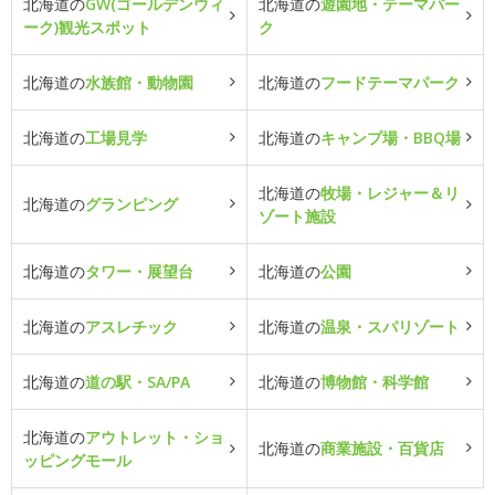
北海道の
GW(ゴールデンウィ
北海道の
遊園地・テーマパー
ーク)観光スポット
ク
北海道の
水族館・動物園
北海道の
フードテーマパーク
北海道の
工場見学
北海道の
キャンプ場・BBQ場
北海道の
牧場・レジャー＆リ
北海道の
グランピング
ゾート施設
北海道の
タワー・展望台
北海道の
公園
北海道の
アスレチック
北海道の
温泉・スパリゾート
北海道の
道の駅・SA/PA
北海道の
博物館・科学館
北海道の
アウトレット・ショ
北海道の
商業施設・百貨店
ッピングモール