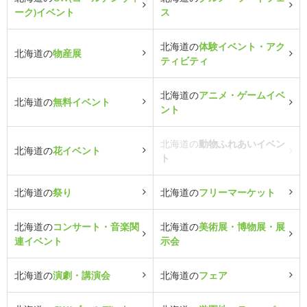
ーク)イベント
ス
北海道の
体験イベント・アク
北海道の
物産展
ティビティ
北海道の
アニメ・ゲームイベ
北海道の
無料イベント
ント
北海道の
動物ふれあいイベン
北海道の
花イベント
ト
北海道の
祭り
北海道の
フリーマーケット
北海道の
コンサート・音楽関
北海道の
美術展・博物展・展
連イベント
示会
北海道の
演劇・講演会
北海道の
フェア