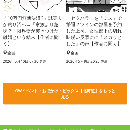
「10万円無断決済!?」誠実夫
「セクハラ」を「ミス」で
が釣り沼へ→「家族より趣
撃退？ツインの部屋を予約
味？」限界妻が突きつけた
した上司、女性部下の切れ
離婚という結末【作者に聞
味鋭い反撃にに「スカッと
く】
した」の声【作者に聞く】
全国
全国
2026年5月10日 07:30 更新
2026年5月9日 20:35 更新
GWイベント・おでかけトピックス【北海道】をもっと
見る