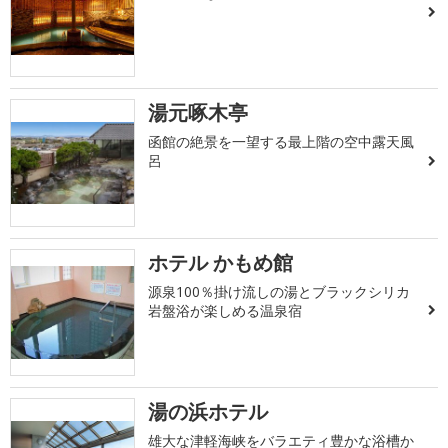
湯元啄木亭
函館の絶景を一望する最上階の空中露天風
呂
ホテル かもめ館
源泉100％掛け流しの湯とブラックシリカ
岩盤浴が楽しめる温泉宿
湯の浜ホテル
雄大な津軽海峡をバラエティ豊かな浴槽か