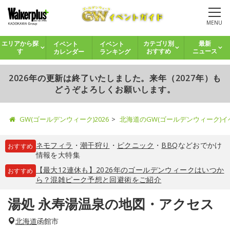
MENU
イベント
イベント
エリアから探
カテゴリ別
最新
カレンダー
ランキング
す
おすすめ
ニュース
2026年の更新は終了いたしました。来年（2027年）も
どうぞよろしくお願いします。
GW(ゴールデンウィーク)2026
北海道のGW(ゴールデンウィーク)
ネモフィラ
・
潮干狩り
・
ピクニック
・
BBQ
などおでかけ
おすすめ
情報を大特集
【最大12連休も】2026年のゴールデンウィークはいつか
おすすめ
ら？混雑ピーク予想と回避術をご紹介
湯処 永寿湯温泉の地図・アクセス
北海道
函館市