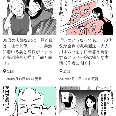
30歳の夫婦なのに、見た目
「いつどうなっても…」70代
は「祖母と孫」――。急激
父が全裸で救急搬送→大人
に老いる妻と成長が止まっ
用オムツを手に最悪を覚悟
た夫の漫画が描く「歳と幸
するアラサー娘の痛切な実
せ」
情【作者に聞く】
全国
全国
2026年5月11日 09:43 更新
2026年5月10日 17:35 更新