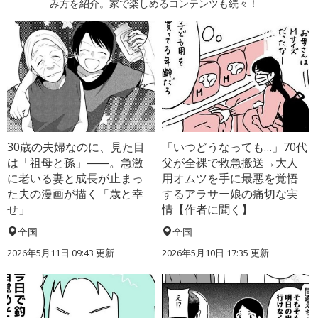
み方を紹介。家で楽しめるコンテンツも続々！
30歳の夫婦なのに、見た目
「いつどうなっても…」70代
は「祖母と孫」――。急激
父が全裸で救急搬送→大人
に老いる妻と成長が止まっ
用オムツを手に最悪を覚悟
た夫の漫画が描く「歳と幸
するアラサー娘の痛切な実
せ」
情【作者に聞く】
全国
全国
2026年5月11日 09:43 更新
2026年5月10日 17:35 更新