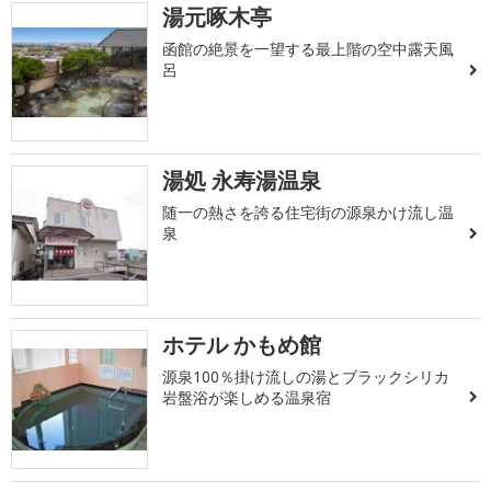
湯元啄木亭
函館の絶景を一望する最上階の空中露天風
呂
湯処 永寿湯温泉
随一の熱さを誇る住宅街の源泉かけ流し温
泉
ホテル かもめ館
源泉100％掛け流しの湯とブラックシリカ
岩盤浴が楽しめる温泉宿