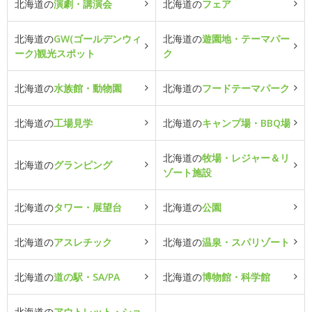
北海道の
演劇・講演会
北海道の
フェア
北海道の
GW(ゴールデンウィ
北海道の
遊園地・テーマパー
ーク)観光スポット
ク
北海道の
水族館・動物園
北海道の
フードテーマパーク
北海道の
工場見学
北海道の
キャンプ場・BBQ場
北海道の
牧場・レジャー＆リ
北海道の
グランピング
ゾート施設
北海道の
タワー・展望台
北海道の
公園
北海道の
アスレチック
北海道の
温泉・スパリゾート
北海道の
道の駅・SA/PA
北海道の
博物館・科学館
北海道の
アウトレット・ショ