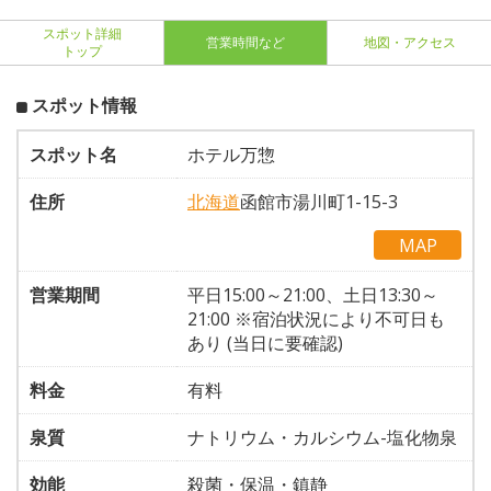
スポット詳細
営業時間など
地図・アクセス
トップ
スポット情報
スポット名
ホテル万惣
住所
北海道
函館市湯川町1-15-3
MAP
営業期間
平日15:00～21:00、土日13:30～
21:00 ※宿泊状況により不可日も
あり (当日に要確認)
料金
有料
泉質
ナトリウム・カルシウム-塩化物泉
効能
殺菌・保温・鎮静