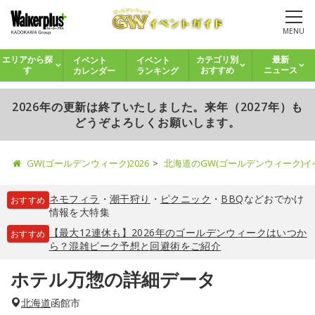
MENU
イベント
イベント
エリアから探
カテゴリ別
最新
カレンダー
ランキング
す
おすすめ
ニュース
2026年の更新は終了いたしました。来年（2027年）も
どうぞよろしくお願いします。
GW(ゴールデンウィーク)2026
北海道のGW(ゴールデンウィーク)
ネモフィラ
・
潮干狩り
・
ピクニック
・
BBQ
などおでかけ
おすすめ
情報を大特集
【最大12連休も】2026年のゴールデンウィークはいつか
おすすめ
ら？混雑ピーク予想と回避術をご紹介
ホテル万惣の詳細データ
北海道
函館市