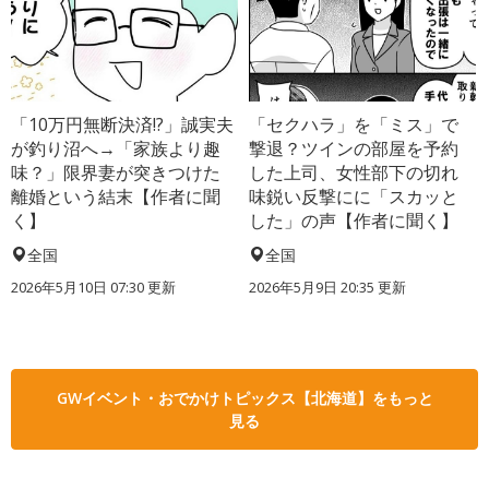
「10万円無断決済!?」誠実夫
「セクハラ」を「ミス」で
が釣り沼へ→「家族より趣
撃退？ツインの部屋を予約
味？」限界妻が突きつけた
した上司、女性部下の切れ
離婚という結末【作者に聞
味鋭い反撃にに「スカッと
く】
した」の声【作者に聞く】
全国
全国
2026年5月10日 07:30 更新
2026年5月9日 20:35 更新
GWイベント・おでかけトピックス【北海道】をもっと
見る