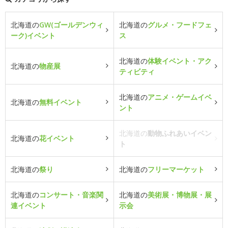
北海道の
GW(ゴールデンウィ
北海道の
グルメ・フードフェ
ーク)イベント
ス
北海道の
体験イベント・アク
北海道の
物産展
ティビティ
北海道の
アニメ・ゲームイベ
北海道の
無料イベント
ント
北海道の
動物ふれあいイベン
北海道の
花イベント
ト
北海道の
祭り
北海道の
フリーマーケット
北海道の
コンサート・音楽関
北海道の
美術展・博物展・展
連イベント
示会