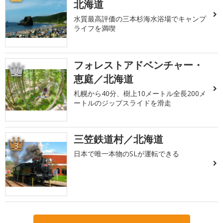
北海道
水質最高評価の三本杉海水浴場でキャンプ
ライフを満喫
フォレストアドベンチャー・
2
恵庭／北海道
札幌から40分、樹上10メートル全長200メ
ートルのジップスライドを滑走
三笠鉄道村／北海道
3
日本で唯一本物のSLが運転できる