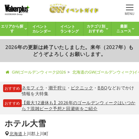
MENU
イベント
イベント
エリアから探
カテゴリ別
最新
カレンダー
ランキング
す
おすすめ
ニュース
2026年の更新は終了いたしました。来年（2027年）も
どうぞよろしくお願いします。
GW(ゴールデンウィーク)2026
北海道のGW(ゴールデンウィーク)
ネモフィラ
・
潮干狩り
・
ピクニック
・
BBQ
などおでかけ
おすすめ
情報を大特集
【最大12連休も】2026年のゴールデンウィークはいつか
おすすめ
ら？混雑ピーク予想と回避術をご紹介
ホテル大雪
北海道
上川郡上川町