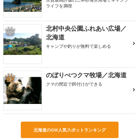
ライフを満喫
北村中央公園ふれあい広場／
2
北海道
キャンプや釣りが無料で楽しめる
のぼりべつクマ牧場／北海道
3
クマの間近で餌付けができる
北海道のGW人気スポットランキング