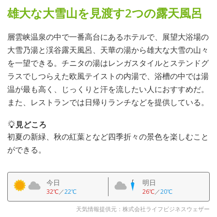
雄大な大雪山を見渡す2つの露天風呂
層雲峡温泉の中で一番高台にあるホテルで、展望大浴場の
大雪乃湯と渓谷露天風呂、天華の湯から雄大な大雪の山々
を一望できる。チニタの湯はレンガスタイルとステンドグ
ラスでしつらえた欧風テイストの内湯で、浴槽の中では湯
温が最も高く、じっくりと汗を流したい人におすすめだ。
また、レストランでは日帰りランチなどを提供している。
見どころ
初夏の新緑、秋の紅葉となど四季折々の景色を楽しむこと
ができる。
今日
明日
32℃
／
22℃
26℃
／
20℃
天気情報提供元：株式会社ライフビジネスウェザー