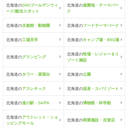
北海道の
GW(ゴールデンウィ
北海道の
遊園地・テーマパー
ーク)観光スポット
ク
北海道の
水族館・動物園
北海道の
フードテーマパーク
北海道の
工場見学
北海道の
キャンプ場・BBQ場
北海道の
牧場・レジャー＆リ
北海道の
グランピング
ゾート施設
北海道の
タワー・展望台
北海道の
公園
北海道の
アスレチック
北海道の
温泉・スパリゾート
北海道の
道の駅・SA/PA
北海道の
博物館・科学館
北海道の
アウトレット・ショ
北海道の
商業施設・百貨店
ッピングモール