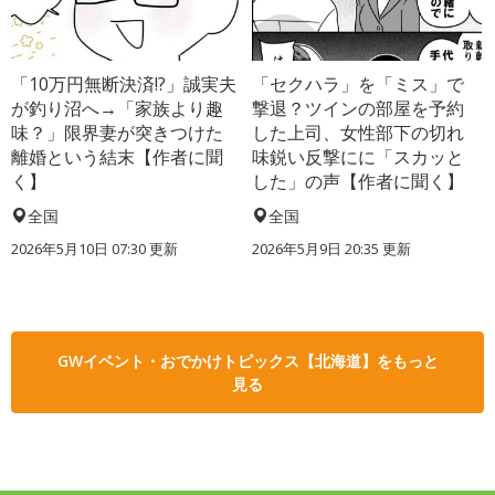
「10万円無断決済!?」誠実夫
「セクハラ」を「ミス」で
が釣り沼へ→「家族より趣
撃退？ツインの部屋を予約
味？」限界妻が突きつけた
した上司、女性部下の切れ
離婚という結末【作者に聞
味鋭い反撃にに「スカッと
く】
した」の声【作者に聞く】
全国
全国
2026年5月10日 07:30 更新
2026年5月9日 20:35 更新
GWイベント・おでかけトピックス【北海道】をもっと
見る