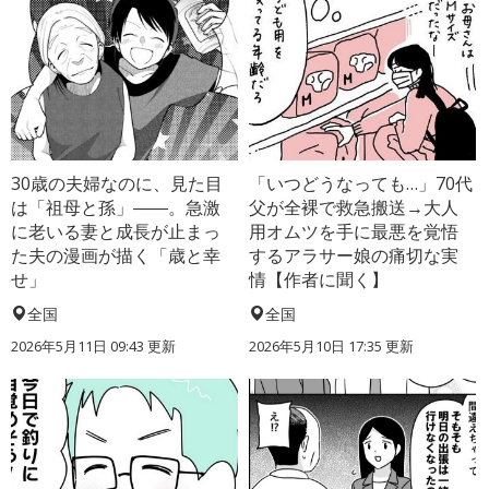
30歳の夫婦なのに、見た目
「いつどうなっても…」70代
は「祖母と孫」――。急激
父が全裸で救急搬送→大人
に老いる妻と成長が止まっ
用オムツを手に最悪を覚悟
た夫の漫画が描く「歳と幸
するアラサー娘の痛切な実
せ」
情【作者に聞く】
全国
全国
2026年5月11日 09:43 更新
2026年5月10日 17:35 更新