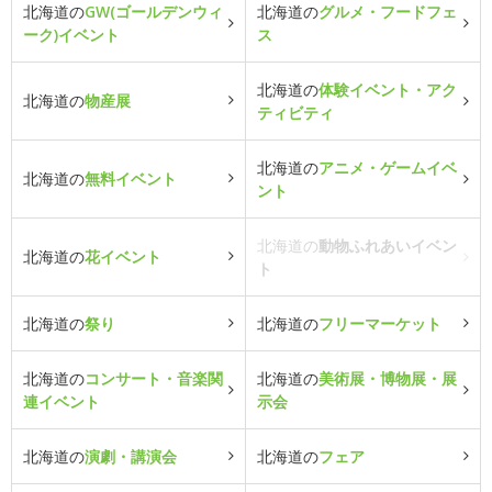
北海道の
GW(ゴールデンウィ
北海道の
グルメ・フードフェ
ーク)イベント
ス
北海道の
体験イベント・アク
北海道の
物産展
ティビティ
北海道の
アニメ・ゲームイベ
北海道の
無料イベント
ント
北海道の
動物ふれあいイベン
北海道の
花イベント
ト
北海道の
祭り
北海道の
フリーマーケット
北海道の
コンサート・音楽関
北海道の
美術展・博物展・展
連イベント
示会
北海道の
演劇・講演会
北海道の
フェア