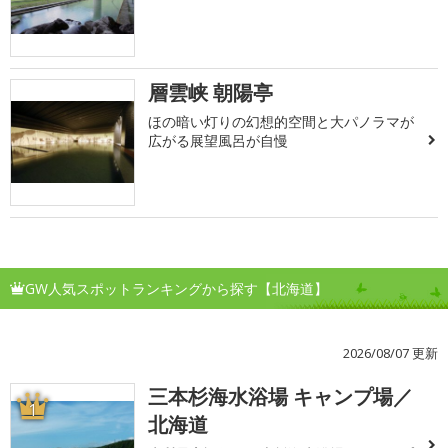
層雲峡 朝陽亭
ほの暗い灯りの幻想的空間と大パノラマが
広がる展望風呂が自慢
GW人気スポットランキングから探す【北海道】
2026/08/07 更新
三本杉海水浴場 キャンプ場／
1
北海道