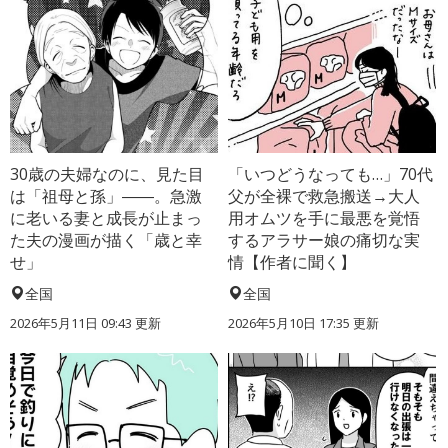
30歳の夫婦なのに、見た目
「いつどうなっても…」70代
は「祖母と孫」――。急激
父が全裸で救急搬送→大人
に老いる妻と成長が止まっ
用オムツを手に最悪を覚悟
た夫の漫画が描く「歳と幸
するアラサー娘の痛切な実
せ」
情【作者に聞く】
全国
全国
2026年5月11日 09:43 更新
2026年5月10日 17:35 更新