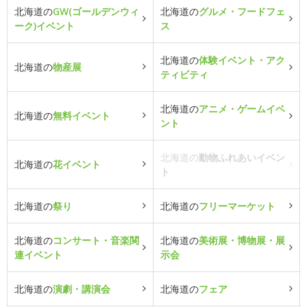
北海道の
GW(ゴールデンウィ
北海道の
グルメ・フードフェ
ーク)イベント
ス
北海道の
体験イベント・アク
北海道の
物産展
ティビティ
北海道の
アニメ・ゲームイベ
北海道の
無料イベント
ント
北海道の
動物ふれあいイベン
北海道の
花イベント
ト
北海道の
祭り
北海道の
フリーマーケット
北海道の
コンサート・音楽関
北海道の
美術展・博物展・展
連イベント
示会
北海道の
演劇・講演会
北海道の
フェア