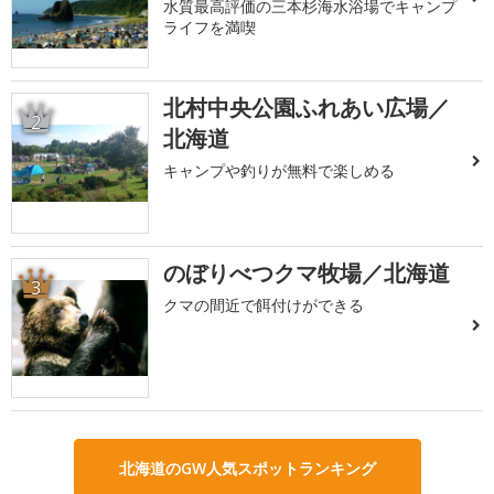
水質最高評価の三本杉海水浴場でキャンプ
ライフを満喫
北村中央公園ふれあい広場／
2
北海道
キャンプや釣りが無料で楽しめる
のぼりべつクマ牧場／北海道
3
クマの間近で餌付けができる
北海道のGW人気スポットランキング