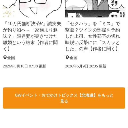
「10万円無断決済!?」誠実夫
「セクハラ」を「ミス」で
が釣り沼へ→「家族より趣
撃退？ツインの部屋を予約
味？」限界妻が突きつけた
した上司、女性部下の切れ
離婚という結末【作者に聞
味鋭い反撃にに「スカッと
く】
した」の声【作者に聞く】
全国
全国
2026年5月10日 07:30 更新
2026年5月9日 20:35 更新
GWイベント・おでかけトピックス【北海道】をもっと
見る