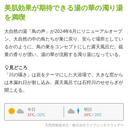
美肌効果が期待できる湯の華の濁り湯
を満喫
大自然の湯「鳥の声」が2024年6月にリニューアルオープ
ン。大自然の中の鳥たちが巣に戻り、安らぐ場所としてい
るかのように、鳥の巣をコンセプトにした露天風呂だ。硫
黄の香りが漂い、湯の華が沈殿する濁り湯になっている。
見どころ
「川の囁き」は岩をテーマにした大浴場で、大きな窓から
は木漏れ日が射し込み、露天風呂では石狩川のせせらぎが
聞こえる。
今日
明日
32℃
／
22℃
26℃
／
20℃
天気情報提供元：株式会社ライフビジネスウェザー