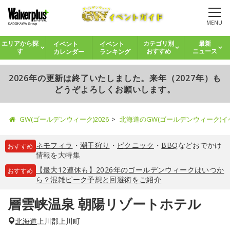
MENU
イベント
イベント
エリアから探
カテゴリ別
最新
カレンダー
ランキング
す
おすすめ
ニュース
2026年の更新は終了いたしました。来年（2027年）も
どうぞよろしくお願いします。
GW(ゴールデンウィーク)2026
北海道のGW(ゴールデンウィーク)
ネモフィラ
・
潮干狩り
・
ピクニック
・
BBQ
などおでかけ
おすすめ
情報を大特集
【最大12連休も】2026年のゴールデンウィークはいつか
おすすめ
ら？混雑ピーク予想と回避術をご紹介
層雲峡温泉 朝陽リゾートホテル
北海道
上川郡上川町