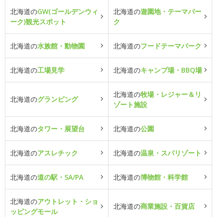
北海道の
GW(ゴールデンウィ
北海道の
遊園地・テーマパー
ーク)観光スポット
ク
北海道の
水族館・動物園
北海道の
フードテーマパーク
北海道の
工場見学
北海道の
キャンプ場・BBQ場
北海道の
牧場・レジャー＆リ
北海道の
グランピング
ゾート施設
北海道の
タワー・展望台
北海道の
公園
北海道の
アスレチック
北海道の
温泉・スパリゾート
北海道の
道の駅・SA/PA
北海道の
博物館・科学館
北海道の
アウトレット・ショ
北海道の
商業施設・百貨店
ッピングモール