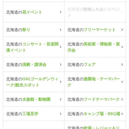
北海道の
動物ふれあいイベン
北海道の
花イベント
ト
北海道の
祭り
北海道の
フリーマーケット
北海道の
コンサート・音楽関
北海道の
美術展・博物展・展
連イベント
示会
北海道の
演劇・講演会
北海道の
フェア
北海道の
GW(ゴールデンウィ
北海道の
遊園地・テーマパー
ーク)観光スポット
ク
北海道の
水族館・動物園
北海道の
フードテーマパーク
北海道の
工場見学
北海道の
キャンプ場・BBQ場
北海道の
牧場・レジャー＆リ