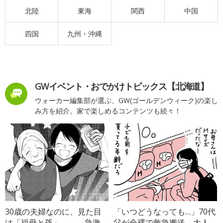
北陸
東海
関西
中国
四国
九州・沖縄
GWイベント・おでかけトピックス【北海道】
ウォーカー編集部が選ぶ、GW(ゴールデンウィーク)の楽し
み方を紹介。家で楽しめるコンテンツも続々！
30歳の夫婦なのに、見た目
「いつどうなっても…」70代
は「祖母と孫」――。急激
父が全裸で救急搬送→大人