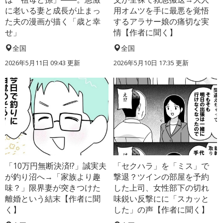
に老いる妻と成長が止まっ
用オムツを手に最悪を覚悟
た夫の漫画が描く「歳と幸
するアラサー娘の痛切な実
せ」
情【作者に聞く】
全国
全国
2026年5月11日 09:43 更新
2026年5月10日 17:35 更新
「10万円無断決済!?」誠実夫
「セクハラ」を「ミス」で
が釣り沼へ→「家族より趣
撃退？ツインの部屋を予約
味？」限界妻が突きつけた
した上司、女性部下の切れ
離婚という結末【作者に聞
味鋭い反撃にに「スカッと
く】
した」の声【作者に聞く】