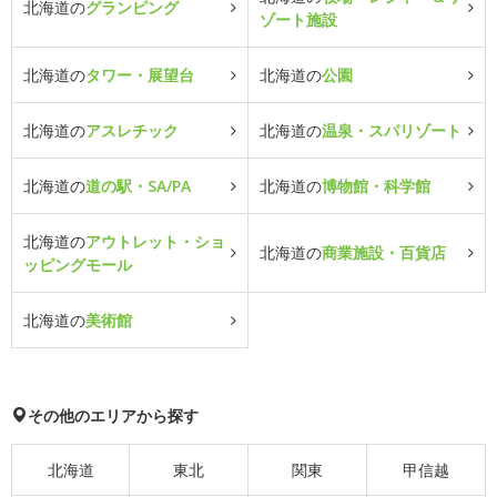
北海道の
グランピング
ゾート施設
北海道の
タワー・展望台
北海道の
公園
北海道の
アスレチック
北海道の
温泉・スパリゾート
北海道の
道の駅・SA/PA
北海道の
博物館・科学館
北海道の
アウトレット・ショ
北海道の
商業施設・百貨店
ッピングモール
北海道の
美術館
その他のエリアから探す
北海道
東北
関東
甲信越