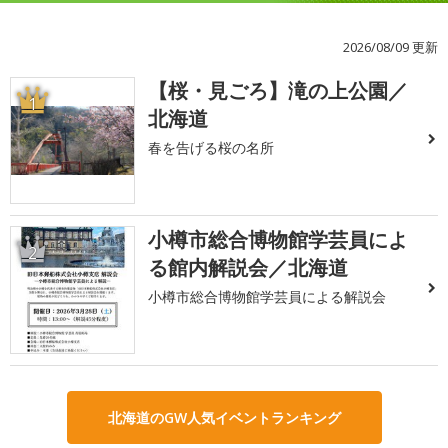
2026/08/09 更新
【桜・見ごろ】滝の上公園／
1
北海道
春を告げる桜の名所
小樽市総合博物館学芸員によ
2
る館内解説会／北海道
小樽市総合博物館学芸員による解説会
北海道のGW人気イベントランキング