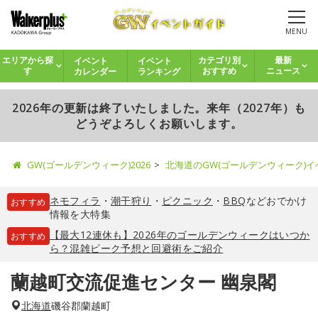
MENU
イベント
イベント
エリアから探
カテゴリ別
最新
カレンダー
ランキング
す
おすすめ
ニュース
2026年の更新は終了いたしました。来年（2027年）も
どうぞよろしくお願いします。
GW(ゴールデンウィーク)2026
北海道のGW(ゴールデンウィーク)
ネモフィラ
・
潮干狩り
・
ピクニック
・
BBQ
などおでかけ
おすすめ
情報を大特集
【最大12連休も】2026年のゴールデンウィークはいつか
おすすめ
ら？混雑ピーク予想と回避術をご紹介
蘭越町交流促進センター 幽泉閣
北海道
磯谷郡蘭越町