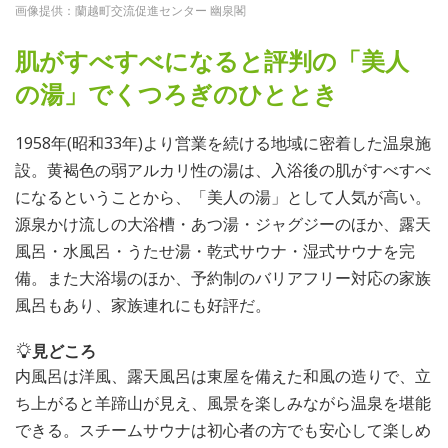
画像提供：蘭越町交流促進センター 幽泉閣
肌がすべすべになると評判の「美人
の湯」でくつろぎのひととき
1958年(昭和33年)より営業を続ける地域に密着した温泉施
設。黄褐色の弱アルカリ性の湯は、入浴後の肌がすべすべ
になるということから、「美人の湯」として人気が高い。
源泉かけ流しの大浴槽・あつ湯・ジャグジーのほか、露天
風呂・水風呂・うたせ湯・乾式サウナ・湿式サウナを完
備。また大浴場のほか、予約制のバリアフリー対応の家族
風呂もあり、家族連れにも好評だ。
見どころ
内風呂は洋風、露天風呂は東屋を備えた和風の造りで、立
ち上がると羊蹄山が見え、風景を楽しみながら温泉を堪能
できる。スチームサウナは初心者の方でも安心して楽しめ