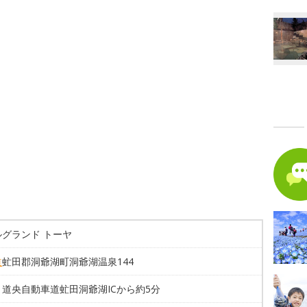
ルグランド トーヤ
道
虻田郡洞爺湖町洞爺湖温泉144
道央自動車道虻田洞爺湖ICから約5分