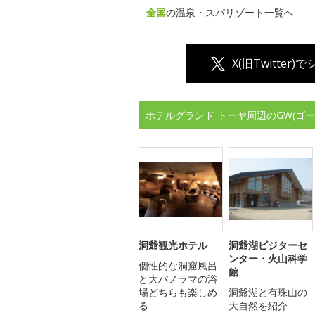
全国
の温泉・スパリゾート一覧へ
X(旧Twitter)
ホテルグランド トーヤ周辺のGW(ゴ
洞爺観光ホテル
洞爺湖ビジターセ
ンター・火山科学
個性的な洞窟風呂
館
と大パノラマの浴
場どちらも楽しめ
洞爺湖と有珠山の
る
大自然を紹介