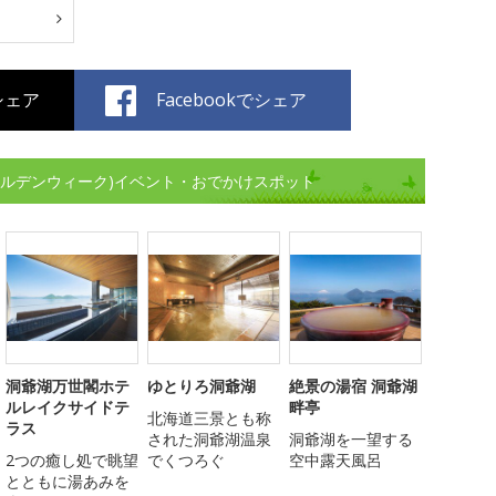
でシェア
Facebookでシェア
ールデンウィーク)イベント・おでかけスポット
洞爺湖万世閣ホテ
ゆとりろ洞爺湖
絶景の湯宿 洞爺湖
ルレイクサイドテ
畔亭
北海道三景とも称
ラス
された洞爺湖温泉
洞爺湖を一望する
2つの癒し処で眺望
でくつろぐ
空中露天風呂
とともに湯あみを