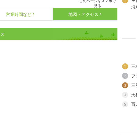
主
1
このページをスマホで
見る
海
営業時間など
地図・アクセス
セス
三
1
フ
2
三
3
天
4
百
5