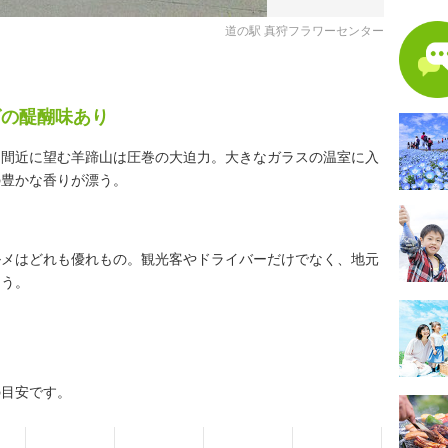
道の駅 真狩フラワーセンター
グの醍醐味あり
。間近に望む羊蹄山は圧巻の大迫力。大きなガラスの温室に入
の豊かな香りが漂う。
ルメはどれも優れもの。観光客やドライバーだけでなく、地元
ろう。
の目安です。