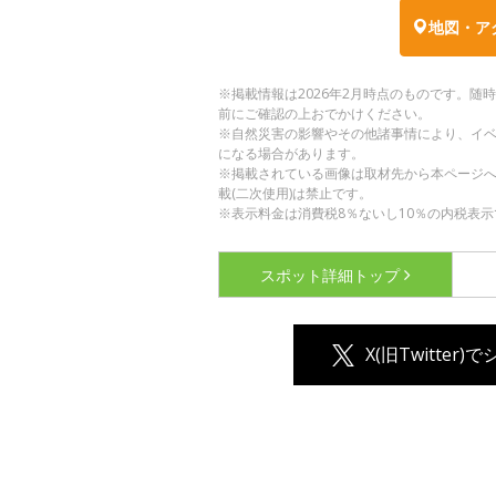
地図・ア
※掲載情報は2026年2月時点のものです。
前にご確認の上おでかけください。
※自然災害の影響やその他諸事情により、イ
になる場合があります。
※掲載されている画像は取材先から本ページ
載(二次使用)は禁止です。
※表示料金は消費税8％ないし10％の内税表示
スポット詳細
トップ
X(旧Twitter)