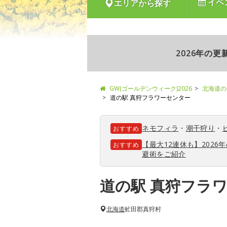
イベ
エリアから探す
2026年の
GW(ゴールデンウィーク)2026
北海道の
道の駅 真狩フラワーセンター
ネモフィラ
・
潮干狩り
・
おすすめ
【最大12連休も】202
おすすめ
避術をご紹介
道の駅 真狩フラ
北海道
虻田郡真狩村