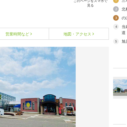
三
1
このページをスマホで
見る
北
2
の
3
当
4
道
営業時間など
地図・アクセス
旭
5