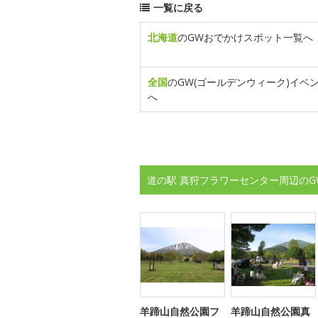
一覧に戻る
北海道
のGWおでかけスポット一覧へ
全国
のGW(ゴールデンウィーク)イベ
へ
道の駅 真狩フラワーセンター周辺のG
羊蹄山自然公園フ
羊蹄山自然公園真