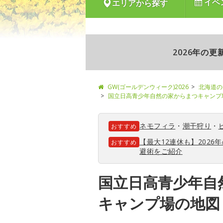
イベ
エリアから探す
2026年の
GW(ゴールデンウィーク)2026
北海道の
国立日高青少年自然の家からまつキャンプ
ネモフィラ
・
潮干狩り
・
おすすめ
【最大12連休も】202
おすすめ
避術をご紹介
国立日高青少年自
キャンプ場の地図