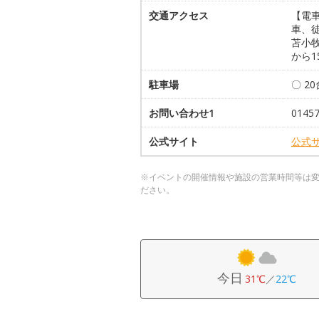
交通アクセス
【電車
車、徒
苫小牧
から1
駐車場
〇 2
お問い合わせ1
014
公式サイト
公式
※イベントの開催情報や施設の営業時間等は
ださい。
今日
31℃
／
22℃