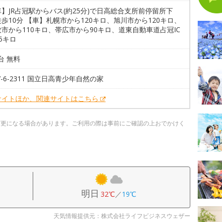
】JR占冠駅からバス(約25分)で日高総合支所前停留所下
歩10分 【車】札幌市から120キロ、旭川市から120キロ、
市から110キロ、帯広市から90キロ、道東自動車道占冠IC
5キロ
0台 無料
57-6-2311 国立日高青少年自然の家
サイトほか、関連サイトはこちら
変更になる場合があります。ご利用の際は事前にご確認の上おでかけく
明日
32℃
／
19℃
天気情報提供元：株式会社ライフビジネスウェザー