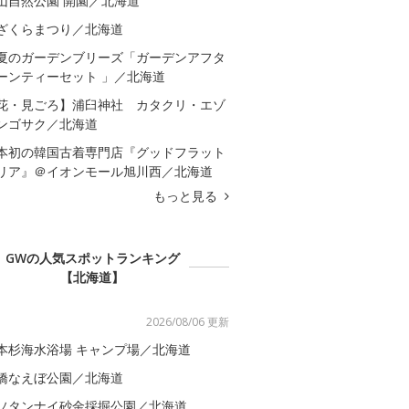
山自然公園 開園／北海道
ざくらまつり／北海道
夏のガーデンブリーズ「ガーデンアフタ
ーンティーセット 」／北海道
花・見ごろ】浦臼神社 カタクリ・エゾ
ンゴサク／北海道
本初の韓国古着専門店『グッドフラット
リア』＠イオンモール旭川西／北海道
もっと見る
GWの人気スポットランキング
【北海道】
2026/08/06 更新
本杉海水浴場 キャンプ場／北海道
橋なえぼ公園／北海道
ソタンナイ砂金採掘公園／北海道