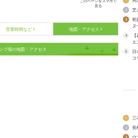
男
1
このページをスマホで
見る
芝
2
初
3
ヌ
営業時間など
地図・アクセス
【
4
エ
ンプ場の地図・アクセス
日
5
コ
三
1
長
2
ウ
3