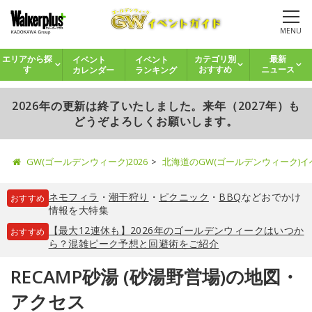
MENU
イベント
イベント
エリアから探
カテゴリ別
最新
カレンダー
ランキング
す
おすすめ
ニュース
2026年の更新は終了いたしました。来年（2027年）も
どうぞよろしくお願いします。
GW(ゴールデンウィーク)2026
北海道のGW(ゴールデンウィーク)
ネモフィラ
・
潮干狩り
・
ピクニック
・
BBQ
などおでかけ
おすすめ
情報を大特集
【最大12連休も】2026年のゴールデンウィークはいつか
おすすめ
ら？混雑ピーク予想と回避術をご紹介
RECAMP砂湯 (砂湯野営場)の地図・
アクセス