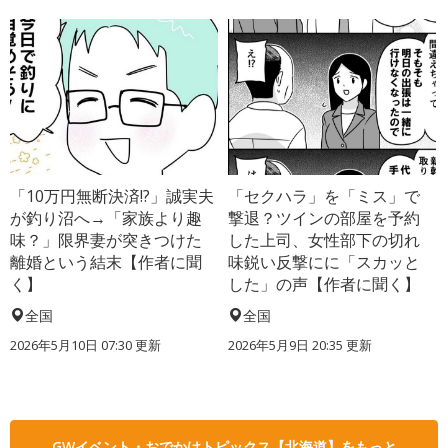
「10万円無断決済!?」誠実夫
「セクハラ」を「ミス」で
が釣り沼へ→「家族より趣
撃退？ツインの部屋を予約
味？」限界妻が突きつけた
した上司、女性部下の切れ
離婚という結末【作者に聞
味鋭い反撃にに「スカッと
く】
した」の声【作者に聞く】
全国
全国
2026年5月10日 07:30 更新
2026年5月9日 20:35 更新
GWイベント・おでかけトピックス【北海道】をもっと