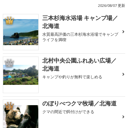
2026/08/07 更新
三本杉海水浴場 キャンプ場／
1
北海道
水質最高評価の三本杉海水浴場でキャンプ
ライフを満喫
北村中央公園ふれあい広場／
2
北海道
キャンプや釣りが無料で楽しめる
のぼりべつクマ牧場／北海道
3
クマの間近で餌付けができる