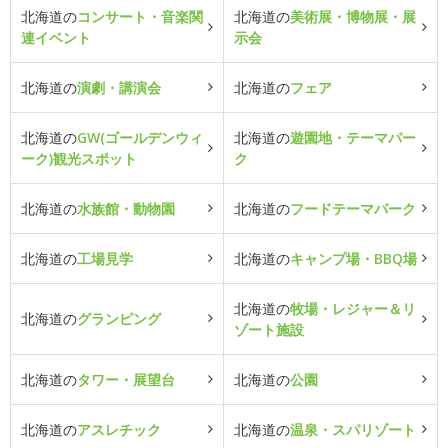
北海道の
コンサート・音楽関
北海道の
美術展・博物展・展
連イベント
示会
北海道の
演劇・講演会
北海道の
フェア
北海道の
GW(ゴールデンウィ
北海道の
遊園地・テーマパー
ーク)観光スポット
ク
北海道の
水族館・動物園
北海道の
フードテーマパーク
北海道の
工場見学
北海道の
キャンプ場・BBQ場
北海道の
牧場・レジャー＆リ
北海道の
グランピング
ゾート施設
北海道の
タワー・展望台
北海道の
公園
北海道の
アスレチック
北海道の
温泉・スパリゾート