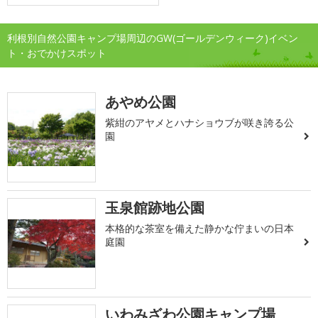
利根別自然公園キャンプ場周辺のGW(ゴールデンウィーク)イベン
ト・おでかけスポット
あやめ公園
紫紺のアヤメとハナショウブが咲き誇る公
園
玉泉館跡地公園
本格的な茶室を備えた静かな佇まいの日本
庭園
いわみざわ公園キャンプ場