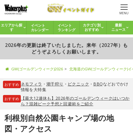
MENU
イベント
イベント
エリアから探
カテゴリ別
最新
カレンダー
ランキング
す
おすすめ
ニュース
2026年の更新は終了いたしました。来年（2027年）も
どうぞよろしくお願いします。
GW(ゴールデンウィーク)2026
北海道のGW(ゴールデンウィーク)
ネモフィラ
・
潮干狩り
・
ピクニック
・
BBQ
などおでかけ
おすすめ
情報を大特集
【最大12連休も】2026年のゴールデンウィークはいつか
おすすめ
ら？混雑ピーク予想と回避術をご紹介
利根別自然公園キャンプ場の地
図・アクセス