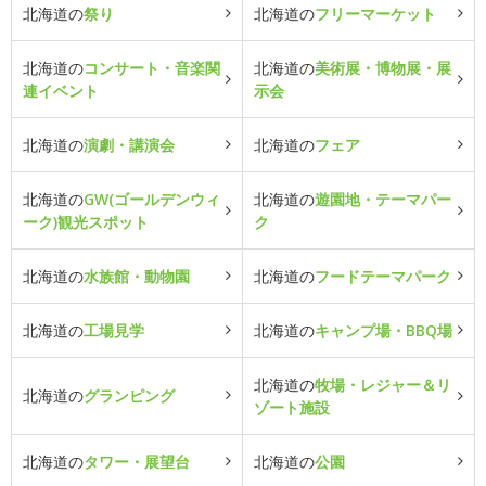
北海道の
祭り
北海道の
フリーマーケット
北海道の
コンサート・音楽関
北海道の
美術展・博物展・展
連イベント
示会
北海道の
演劇・講演会
北海道の
フェア
北海道の
GW(ゴールデンウィ
北海道の
遊園地・テーマパー
ーク)観光スポット
ク
北海道の
水族館・動物園
北海道の
フードテーマパーク
北海道の
工場見学
北海道の
キャンプ場・BBQ場
北海道の
牧場・レジャー＆リ
北海道の
グランピング
ゾート施設
北海道の
タワー・展望台
北海道の
公園