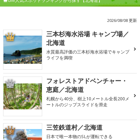
GW人気スポットランキングから探す【北海道】
2026/08/08 更新
三本杉海水浴場 キャンプ場／
1
北海道
水質最高評価の三本杉海水浴場でキャンプ
ライフを満喫
フォレストアドベンチャー・
2
恵庭／北海道
札幌から40分、樹上10メートル全長200メ
ートルのジップスライドを滑走
三笠鉄道村／北海道
3
日本で唯一本物のSLが運転できる