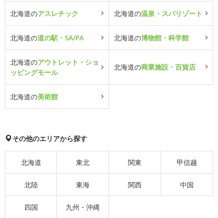
北海道の
アスレチック
北海道の
温泉・スパリゾート
北海道の
道の駅・SA/PA
北海道の
博物館・科学館
北海道の
アウトレット・ショ
北海道の
商業施設・百貨店
ッピングモール
北海道の
美術館
その他のエリアから探す
北海道
東北
関東
甲信越
北陸
東海
関西
中国
四国
九州・沖縄