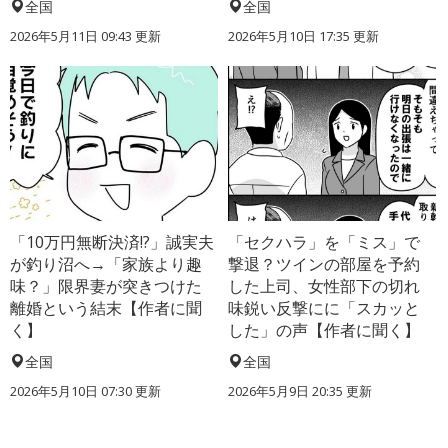
全国
全国
2026年5月11日 09:43 更新
2026年5月10日 17:35 更新
「10万円無断決済!?」誠実夫
「セクハラ」を「ミス」で
が釣り沼へ→「家族より趣
撃退？ツインの部屋を予約
味？」限界妻が突きつけた
した上司、女性部下の切れ
離婚という結末【作者に聞
味鋭い反撃にに「スカッと
く】
した」の声【作者に聞く】
全国
全国
2026年5月10日 07:30 更新
2026年5月9日 20:35 更新