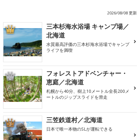
2026/08/08 更新
三本杉海水浴場 キャンプ場／
1
北海道
水質最高評価の三本杉海水浴場でキャンプ
ライフを満喫
フォレストアドベンチャー・
2
恵庭／北海道
札幌から40分、樹上10メートル全長200メ
ートルのジップスライドを滑走
三笠鉄道村／北海道
3
日本で唯一本物のSLが運転できる