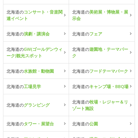
北海道の
コンサート・音楽関
北海道の
美術展・博物展・展
連イベント
示会
北海道の
演劇・講演会
北海道の
フェア
北海道の
GW(ゴールデンウィ
北海道の
遊園地・テーマパー
ーク)観光スポット
ク
北海道の
水族館・動物園
北海道の
フードテーマパーク
北海道の
工場見学
北海道の
キャンプ場・BBQ場
北海道の
牧場・レジャー＆リ
北海道の
グランピング
ゾート施設
北海道の
タワー・展望台
北海道の
公園