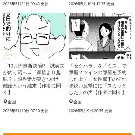
2026年5月11日 09:43 更新
2026年5月10日 17:35 更新
「10万円無断決済!?」誠実夫
「セクハラ」を「ミス」で
が釣り沼へ→「家族より趣
撃退？ツインの部屋を予約
味？」限界妻が突きつけた
した上司、女性部下の切れ
離婚という結末【作者に聞
味鋭い反撃にに「スカッと
く】
した」の声【作者に聞く】
全国
全国
2026年5月10日 07:30 更新
2026年5月9日 20:35 更新