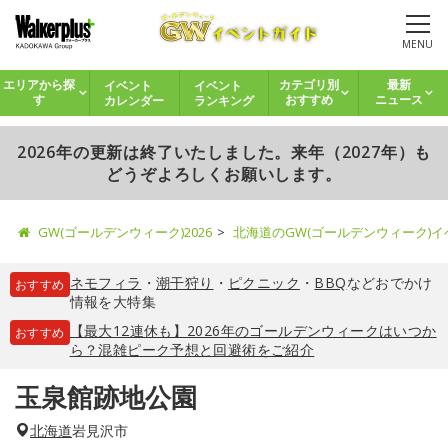
MENU
イベント
イベント
エリアから探
カテゴリ別
最新
カレンダー
ランキング
す
おすすめ
ニュース
2026年の更新は終了いたしました。来年（2027年）も
どうぞよろしくお願いします。
GW(ゴールデンウィーク)2026
北海道のGW(ゴールデンウィーク)
ネモフィラ
・
潮干狩り
・
ピクニック
・
BBQ
などおでかけ
おすすめ
情報を大特集
【最大12連休も】2026年のゴールデンウィークはいつか
おすすめ
ら？混雑ピーク予想と回避術をご紹介
玉泉館跡地公園
北海道
岩見沢市