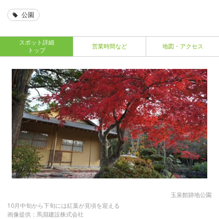
公園
スポット詳細
営業時間など
地図・アクセス
トップ
玉泉館跡地公園
10月中旬から下旬には紅葉が見頃を迎える
画像提供：馬淵建設株式会社