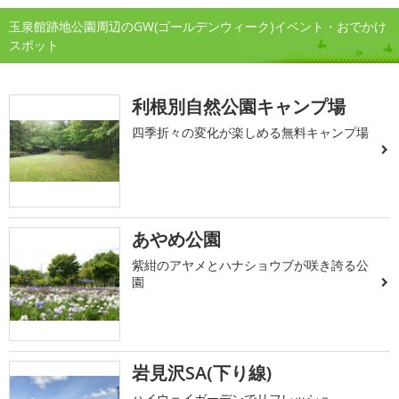
玉泉館跡地公園周辺のGW(ゴールデンウィーク)イベント・おでかけ
スポット
利根別自然公園キャンプ場
四季折々の変化が楽しめる無料キャンプ場
あやめ公園
紫紺のアヤメとハナショウブが咲き誇る公
園
岩見沢SA(下り線)
ハイウェイガーデンでリフレッシュ