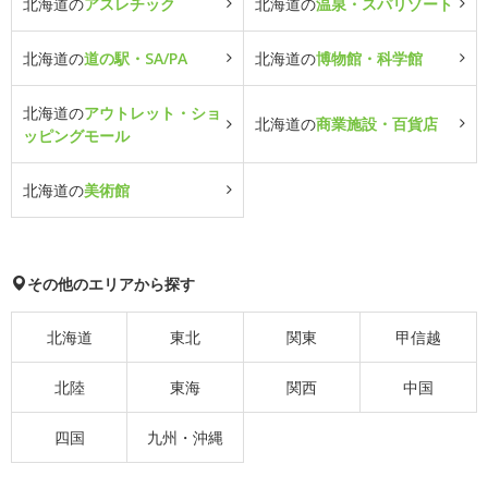
北海道の
アスレチック
北海道の
温泉・スパリゾート
北海道の
道の駅・SA/PA
北海道の
博物館・科学館
北海道の
アウトレット・ショ
北海道の
商業施設・百貨店
ッピングモール
北海道の
美術館
その他のエリアから探す
北海道
東北
関東
甲信越
北陸
東海
関西
中国
四国
九州・沖縄