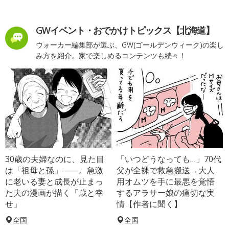
GWイベント・おでかけトピックス【北海道】
ウォーカー編集部が選ぶ、GW(ゴールデンウィーク)の楽し
み方を紹介。家で楽しめるコンテンツも続々！
30歳の夫婦なのに、見た目
「いつどうなっても…」70代
は「祖母と孫」――。急激
父が全裸で救急搬送→大人
に老いる妻と成長が止まっ
用オムツを手に最悪を覚悟
た夫の漫画が描く「歳と幸
するアラサー娘の痛切な実
せ」
情【作者に聞く】
全国
全国