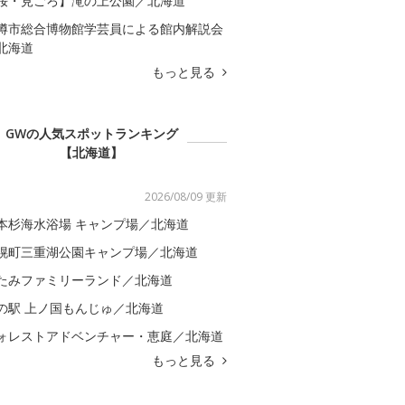
桜・見ごろ】滝の上公園／北海道
樽市総合博物館学芸員による館内解説会
北海道
もっと見る
GWの人気スポットランキング
【北海道】
2026/08/09 更新
本杉海水浴場 キャンプ場／北海道
幌町三重湖公園キャンプ場／北海道
たみファミリーランド／北海道
の駅 上ノ国もんじゅ／北海道
ォレストアドベンチャー・恵庭／北海道
もっと見る