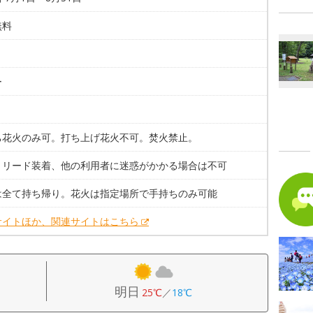
無料
ー
ち花火のみ可。打ち上げ花火不可。焚火禁止。
。リード装着、他の利用者に迷惑がかかる場合は不可
は全て持ち帰り。花火は指定場所で手持ちのみ可能
サイトほか、関連サイトはこちら
明日
25℃
／
18℃