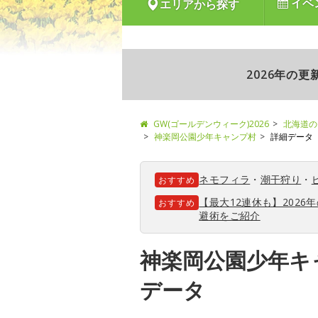
イベ
エリアから探す
2026年の
GW(ゴールデンウィーク)2026
北海道の
神楽岡公園少年キャンプ村
詳細データ
ネモフィラ
・
潮干狩り
・
おすすめ
【最大12連休も】202
おすすめ
避術をご紹介
神楽岡公園少年キ
データ