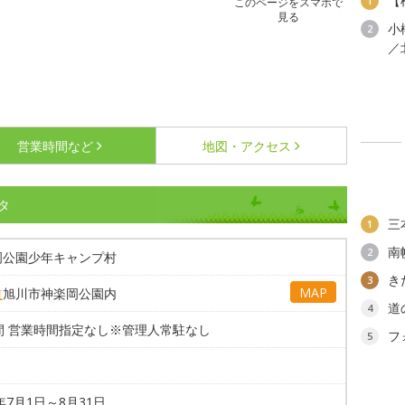
【
1
このページをスマホで
見る
小
2
／
営業時間など
地図・アクセス
タ
三
1
南
2
岡公園少年キャンプ村
き
3
MAP
道
旭川市神楽岡公園内
道
4
間 営業時間指定なし※管理人常駐なし
フ
5
6年7月1日～8月31日