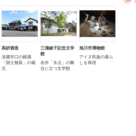
高砂酒造
三浦綾子記念文学
旭川市博物館
館
淡麗辛口の銘酒
アイヌ民族の暮ら
「国士無双」の蔵
名作「氷点」の舞
しを再現
元
台に立つ文学館