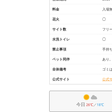
料金
入場
花火
◯
サイト数
フリ
水洗トイレ
◯
禁止事項
手持
ペット同伴
あり
全体備考
ゴミ
公式サイト
公式
今日
26℃
／
18℃