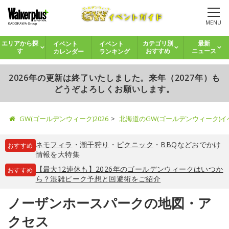
MENU
イベント
イベント
エリアから探
カテゴリ別
最新
カレンダー
ランキング
す
おすすめ
ニュース
2026年の更新は終了いたしました。来年（2027年）も
どうぞよろしくお願いします。
GW(ゴールデンウィーク)2026
北海道のGW(ゴールデンウィーク)
ネモフィラ
・
潮干狩り
・
ピクニック
・
BBQ
などおでかけ
おすすめ
情報を大特集
【最大12連休も】2026年のゴールデンウィークはいつか
おすすめ
ら？混雑ピーク予想と回避術をご紹介
ノーザンホースパークの地図・ア
クセス