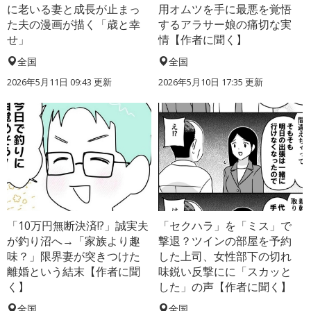
に老いる妻と成長が止まっ
用オムツを手に最悪を覚悟
た夫の漫画が描く「歳と幸
するアラサー娘の痛切な実
せ」
情【作者に聞く】
全国
全国
2026年5月11日 09:43 更新
2026年5月10日 17:35 更新
「10万円無断決済!?」誠実夫
「セクハラ」を「ミス」で
が釣り沼へ→「家族より趣
撃退？ツインの部屋を予約
味？」限界妻が突きつけた
した上司、女性部下の切れ
離婚という結末【作者に聞
味鋭い反撃にに「スカッと
く】
した」の声【作者に聞く】
全国
全国