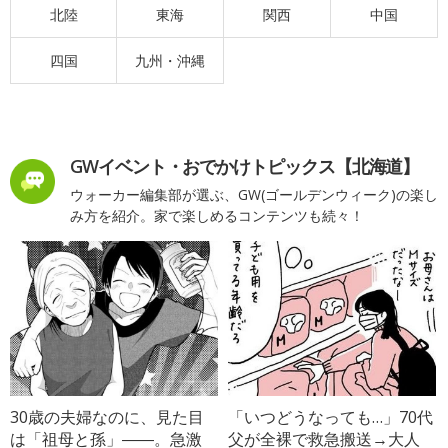
北陸
東海
関西
中国
四国
九州・沖縄
GWイベント・おでかけトピックス【北海道】
ウォーカー編集部が選ぶ、GW(ゴールデンウィーク)の楽し
み方を紹介。家で楽しめるコンテンツも続々！
30歳の夫婦なのに、見た目
「いつどうなっても…」70代
は「祖母と孫」――。急激
父が全裸で救急搬送→大人