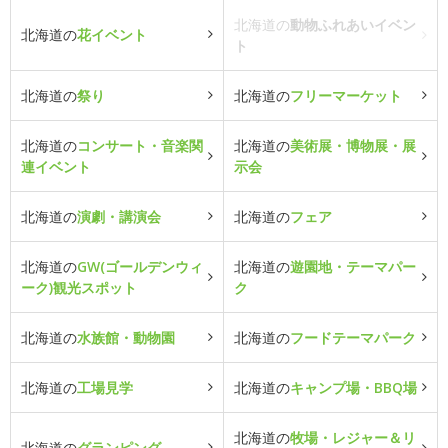
北海道の
動物ふれあいイベン
北海道の
花イベント
ト
北海道の
祭り
北海道の
フリーマーケット
北海道の
コンサート・音楽関
北海道の
美術展・博物展・展
連イベント
示会
北海道の
演劇・講演会
北海道の
フェア
北海道の
GW(ゴールデンウィ
北海道の
遊園地・テーマパー
ーク)観光スポット
ク
北海道の
水族館・動物園
北海道の
フードテーマパーク
北海道の
工場見学
北海道の
キャンプ場・BBQ場
北海道の
牧場・レジャー＆リ
北海道の
グランピング