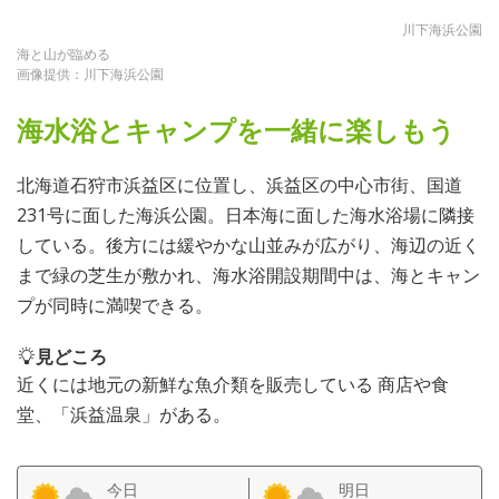
川下海浜公園
海と山が臨める
画像提供：川下海浜公園
海水浴とキャンプを一緒に楽しもう
北海道石狩市浜益区に位置し、浜益区の中心市街、国道
231号に面した海浜公園。日本海に面した海水浴場に隣接
している。後方には緩やかな山並みが広がり、海辺の近く
まで緑の芝生が敷かれ、海水浴開設期間中は、海とキャン
プが同時に満喫できる。
見どころ
近くには地元の新鮮な魚介類を販売している 商店や食
堂、「浜益温泉」がある。
今日
明日