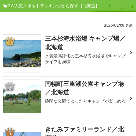
GW人気スポットランキングから探す【北海道】
2026/08/09 更新
三本杉海水浴場 キャンプ場／
1
北海道
水質最高評価の三本杉海水浴場でキャンプ
ライフを満喫
南幌町三重湖公園キャンプ場
2
／北海道
静閑な公園でゆったりキャンプが楽しめる
きたみファミリーランド／北
3