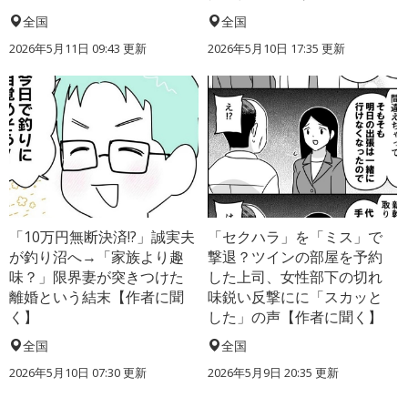
全国
全国
2026年5月11日 09:43 更新
2026年5月10日 17:35 更新
「10万円無断決済!?」誠実夫
「セクハラ」を「ミス」で
が釣り沼へ→「家族より趣
撃退？ツインの部屋を予約
味？」限界妻が突きつけた
した上司、女性部下の切れ
離婚という結末【作者に聞
味鋭い反撃にに「スカッと
く】
した」の声【作者に聞く】
全国
全国
2026年5月10日 07:30 更新
2026年5月9日 20:35 更新