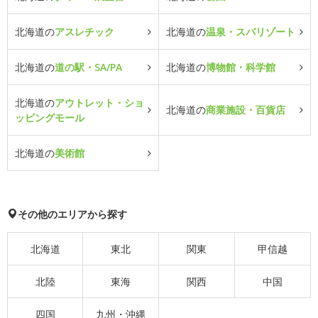
北海道の
アスレチック
北海道の
温泉・スパリゾート
北海道の
道の駅・SA/PA
北海道の
博物館・科学館
北海道の
アウトレット・ショ
北海道の
商業施設・百貨店
ッピングモール
北海道の
美術館
その他のエリアから探す
北海道
東北
関東
甲信越
北陸
東海
関西
中国
四国
九州・沖縄