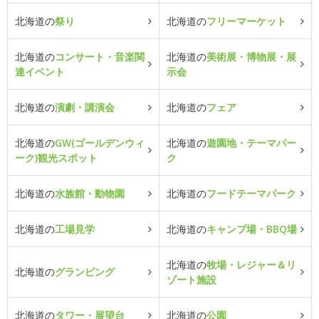
北海道の
祭り
北海道の
フリーマーケット
北海道の
コンサート・音楽関
北海道の
美術展・博物展・展
連イベント
示会
北海道の
演劇・講演会
北海道の
フェア
北海道の
GW(ゴールデンウィ
北海道の
遊園地・テーマパー
ーク)観光スポット
ク
北海道の
水族館・動物園
北海道の
フードテーマパーク
北海道の
工場見学
北海道の
キャンプ場・BBQ場
北海道の
牧場・レジャー＆リ
北海道の
グランピング
ゾート施設
北海道の
タワー・展望台
北海道の
公園