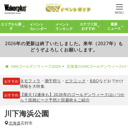
MENU
イベント
イベント
エリアから探
カテゴリ別
最新
カレンダー
ランキング
す
おすすめ
ニュース
2026年の更新は終了いたしました。来年（2027年）も
どうぞよろしくお願いします。
GW(ゴールデンウィーク)2026
北海道のGW(ゴールデンウィーク)
ネモフィラ
・
潮干狩り
・
ピクニック
・
BBQ
などおでかけ
おすすめ
情報を大特集
【最大12連休も】2026年のゴールデンウィークはいつか
おすすめ
ら？混雑ピーク予想と回避術をご紹介
川下海浜公園
北海道
石狩市