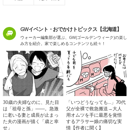
GWイベント・おでかけトピックス【北海道】
ウォーカー編集部が選ぶ、GW(ゴールデンウィーク)の楽し
み方を紹介。家で楽しめるコンテンツも続々！
30歳の夫婦なのに、見た目
「いつどうなっても…」70代
は「祖母と孫」――。急激
父が全裸で救急搬送→大人
に老いる妻と成長が止まっ
用オムツを手に最悪を覚悟
た夫の漫画が描く「歳と幸
するアラサー娘の痛切な実
せ」
情【作者に聞く】