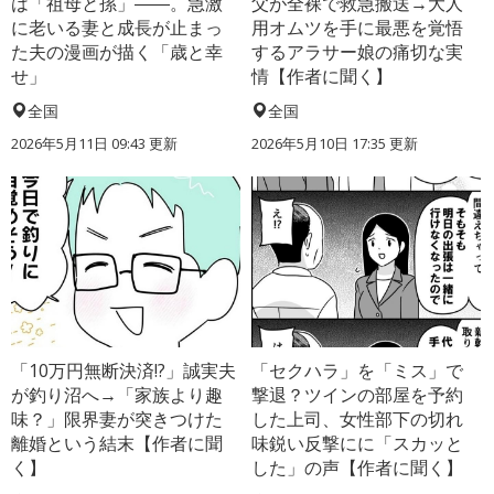
は「祖母と孫」――。急激
父が全裸で救急搬送→大人
に老いる妻と成長が止まっ
用オムツを手に最悪を覚悟
た夫の漫画が描く「歳と幸
するアラサー娘の痛切な実
せ」
情【作者に聞く】
全国
全国
2026年5月11日 09:43 更新
2026年5月10日 17:35 更新
「10万円無断決済!?」誠実夫
「セクハラ」を「ミス」で
が釣り沼へ→「家族より趣
撃退？ツインの部屋を予約
味？」限界妻が突きつけた
した上司、女性部下の切れ
離婚という結末【作者に聞
味鋭い反撃にに「スカッと
く】
した」の声【作者に聞く】