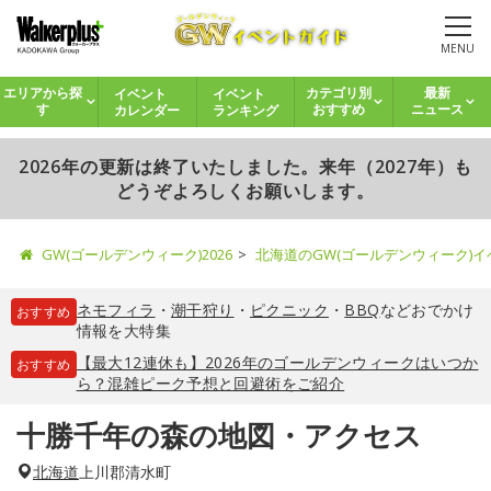
MENU
イベント
イベント
エリアから探
カテゴリ別
最新
カレンダー
ランキング
す
おすすめ
ニュース
2026年の更新は終了いたしました。来年（2027年）も
どうぞよろしくお願いします。
GW(ゴールデンウィーク)2026
北海道のGW(ゴールデンウィーク)
ネモフィラ
・
潮干狩り
・
ピクニック
・
BBQ
などおでかけ
おすすめ
情報を大特集
【最大12連休も】2026年のゴールデンウィークはいつか
おすすめ
ら？混雑ピーク予想と回避術をご紹介
十勝千年の森の地図・アクセス
北海道
上川郡清水町