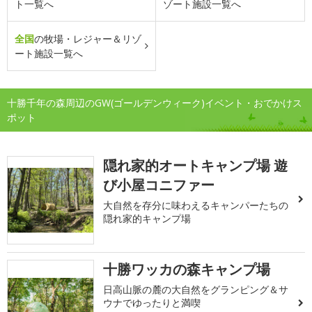
ト一覧へ
ゾート施設一覧へ
全国
の牧場・レジャー＆リゾ
ート施設一覧へ
十勝千年の森周辺のGW(ゴールデンウィーク)イベント・おでかけス
ポット
隠れ家的オートキャンプ場 遊
び小屋コニファー
大自然を存分に味わえるキャンパーたちの
隠れ家的キャンプ場
十勝ワッカの森キャンプ場
日高山脈の麓の大自然をグランピング＆サ
ウナでゆったりと満喫