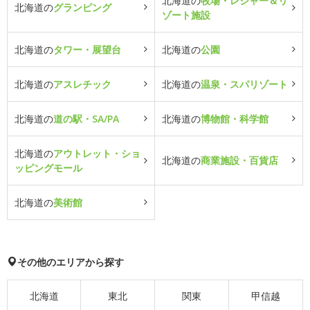
北海道の
牧場・レジャー＆リ
北海道の
グランピング
ゾート施設
北海道の
タワー・展望台
北海道の
公園
北海道の
アスレチック
北海道の
温泉・スパリゾート
北海道の
道の駅・SA/PA
北海道の
博物館・科学館
北海道の
アウトレット・ショ
北海道の
商業施設・百貨店
ッピングモール
北海道の
美術館
その他のエリアから探す
北海道
東北
関東
甲信越