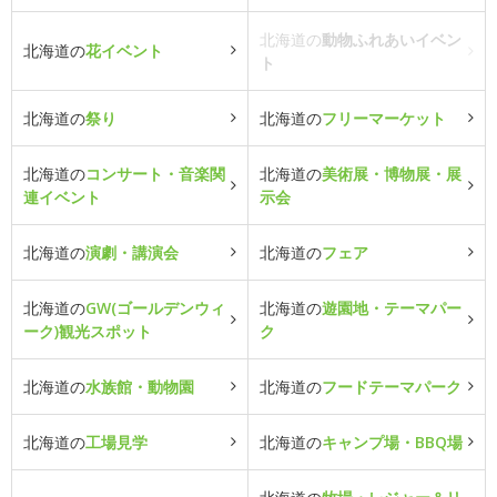
北海道の
動物ふれあいイベン
北海道の
花イベント
ト
北海道の
祭り
北海道の
フリーマーケット
北海道の
コンサート・音楽関
北海道の
美術展・博物展・展
連イベント
示会
北海道の
演劇・講演会
北海道の
フェア
北海道の
GW(ゴールデンウィ
北海道の
遊園地・テーマパー
ーク)観光スポット
ク
北海道の
水族館・動物園
北海道の
フードテーマパーク
北海道の
工場見学
北海道の
キャンプ場・BBQ場