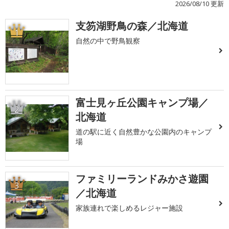
2026/08/10 更新
支笏湖野鳥の森／北海道
1
自然の中で野鳥観察
富士見ヶ丘公園キャンプ場／
2
北海道
道の駅に近く自然豊かな公園内のキャンプ
場
ファミリーランドみかさ遊園
3
／北海道
家族連れで楽しめるレジャー施設