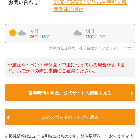
お問い合わせ1
0138-25-5084 函館市南茅部支所
産業建設課
今日
明日
26℃
／
18℃
28℃
／
18℃
天気情報提供元：株式会社ライフビジネスウェザー
※施設やイベントが休園・中止になっている場合がありま
す。おでかけの際は事前にご確認ください。
営業時間や料金、公式サイトの情報を見る
このスポットのトップへ戻る
※掲載情報は2024年8月時点のものです。随時更新をしておりますが内