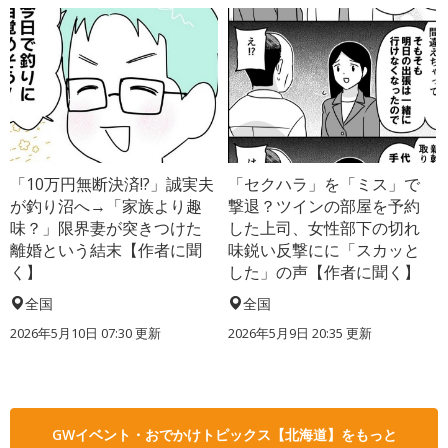
「10万円無断決済!?」誠実夫
「セクハラ」を「ミス」で
が釣り沼へ→「家族より趣
撃退？ツインの部屋を予約
味？」限界妻が突きつけた
した上司、女性部下の切れ
離婚という結末【作者に聞
味鋭い反撃にに「スカッと
く】
した」の声【作者に聞く】
全国
全国
2026年5月10日 07:30 更新
2026年5月9日 20:35 更新
GWイベント・おでかけトピックス【北海道】をもっと