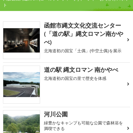
ト
函館市縄文文化交流センター
(「道の駅」縄文ロマン南かや
べ)
北海道初の国宝「土偶」(中空土偶)を展示
道の駅 縄文ロマン 南かやべ
北海道初の国宝の里で歴史を体感
河川公園
緑豊かなキャンプも可能な公園で森林浴を
満喫できる