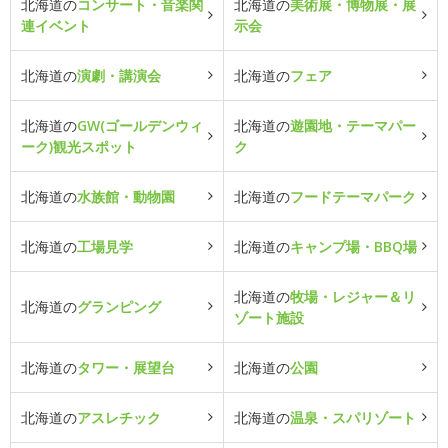
北海道の
コンサート・音楽関
北海道の
美術展・博物展・展
連イベント
示会
北海道の
演劇・講演会
北海道の
フェア
北海道の
GW(ゴールデンウィ
北海道の
遊園地・テーマパー
ーク)観光スポット
ク
北海道の
水族館・動物園
北海道の
フードテーマパーク
北海道の
工場見学
北海道の
キャンプ場・BBQ場
北海道の
牧場・レジャー＆リ
北海道の
グランピング
ゾート施設
北海道の
タワー・展望台
北海道の
公園
北海道の
アスレチック
北海道の
温泉・スパリゾート