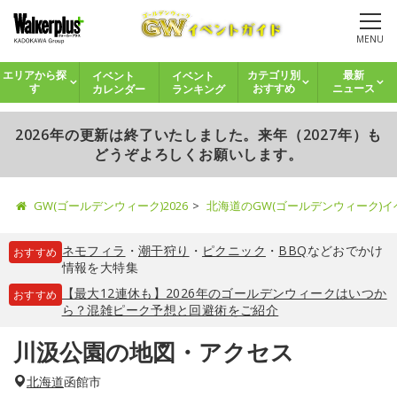
MENU
イベント
イベント
エリアから探
カテゴリ別
最新
カレンダー
ランキング
す
おすすめ
ニュース
2026年の更新は終了いたしました。来年（2027年）も
どうぞよろしくお願いします。
GW(ゴールデンウィーク)2026
北海道のGW(ゴールデンウィーク)
ネモフィラ
・
潮干狩り
・
ピクニック
・
BBQ
などおでかけ
おすすめ
情報を大特集
【最大12連休も】2026年のゴールデンウィークはいつか
おすすめ
ら？混雑ピーク予想と回避術をご紹介
川汲公園の地図・アクセス
北海道
函館市