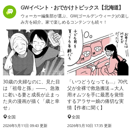
GWイベント・おでかけトピックス【北海道】
ウォーカー編集部が選ぶ、GW(ゴールデンウィーク)の楽し
み方を紹介。家で楽しめるコンテンツも続々！
30歳の夫婦なのに、見た目
「いつどうなっても…」70代
は「祖母と孫」――。急激
父が全裸で救急搬送→大人
に老いる妻と成長が止まっ
用オムツを手に最悪を覚悟
た夫の漫画が描く「歳と幸
するアラサー娘の痛切な実
せ」
情【作者に聞く】
全国
全国
2026年5月11日 09:43 更新
2026年5月10日 17:35 更新