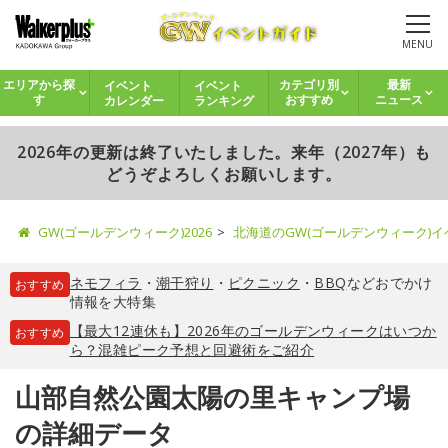
MENU
イベント
イベント
エリアから探
カテゴリ別
最新
カレンダー
ランキング
す
おすすめ
ニュース
2026年の更新は終了いたしました。来年（2027年）も
どうぞよろしくお願いします。
GW(ゴールデンウィーク)2026
北海道のGW(ゴールデンウィーク)
ネモフィラ
・
潮干狩り
・
ピクニック
・
BBQ
などおでかけ
おすすめ
情報を大特集
【最大12連休も】2026年のゴールデンウィークはいつか
おすすめ
ら？混雑ピーク予想と回避術をご紹介
山部自然公園太陽の里キャンプ場
の詳細データ