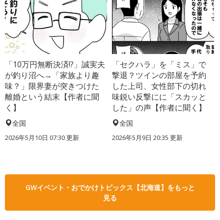
「10万円無断決済!?」誠実夫
「セクハラ」を「ミス」で
が釣り沼へ→「家族より趣
撃退？ツインの部屋を予約
味？」限界妻が突きつけた
した上司、女性部下の切れ
離婚という結末【作者に聞
味鋭い反撃にに「スカッと
く】
した」の声【作者に聞く】
全国
全国
2026年5月10日 07:30 更新
2026年5月9日 20:35 更新
GWイベント・おでかけトピックス【北海道】をもっと
見る