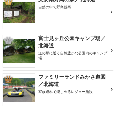
1
自然の中で野鳥観察
富士見ヶ丘公園キャンプ場／
2
北海道
道の駅に近く自然豊かな公園内のキャンプ
場
ファミリーランドみかさ遊園
3
／北海道
家族連れで楽しめるレジャー施設