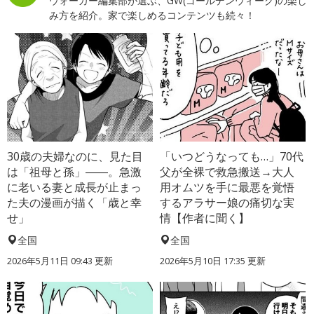
ウォーカー編集部が選ぶ、GW(ゴールデンウィーク)の楽し
み方を紹介。家で楽しめるコンテンツも続々！
30歳の夫婦なのに、見た目
「いつどうなっても…」70代
は「祖母と孫」――。急激
父が全裸で救急搬送→大人
に老いる妻と成長が止まっ
用オムツを手に最悪を覚悟
た夫の漫画が描く「歳と幸
するアラサー娘の痛切な実
せ」
情【作者に聞く】
全国
全国
2026年5月11日 09:43 更新
2026年5月10日 17:35 更新