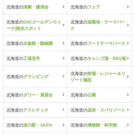
北海道の
演劇・講演会
北海道の
フェア
北海道の
GW(ゴールデンウィ
北海道の
遊園地・テーマパー
ーク)観光スポット
ク
北海道の
水族館・動物園
北海道の
フードテーマパーク
北海道の
工場見学
北海道の
キャンプ場・BBQ場
北海道の
牧場・レジャー＆リ
北海道の
グランピング
ゾート施設
北海道の
タワー・展望台
北海道の
公園
北海道の
アスレチック
北海道の
温泉・スパリゾート
北海道の
道の駅・SA/PA
北海道の
博物館・科学館