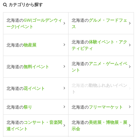
カテゴリから探す
北海道の
GW(ゴールデンウィ
北海道の
グルメ・フードフェ
ーク)イベント
ス
北海道の
体験イベント・アク
北海道の
物産展
ティビティ
北海道の
アニメ・ゲームイベ
北海道の
無料イベント
ント
北海道の
動物ふれあいイベン
北海道の
花イベント
ト
北海道の
祭り
北海道の
フリーマーケット
北海道の
コンサート・音楽関
北海道の
美術展・博物展・展
連イベント
示会