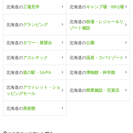
北海道の
工場見学
北海道の
キャンプ場・BBQ場
北海道の
牧場・レジャー＆リ
北海道の
グランピング
ゾート施設
北海道の
タワー・展望台
北海道の
公園
北海道の
アスレチック
北海道の
温泉・スパリゾート
北海道の
道の駅・SA/PA
北海道の
博物館・科学館
北海道の
アウトレット・ショ
北海道の
商業施設・百貨店
ッピングモール
北海道の
美術館