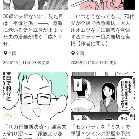
30歳の夫婦なのに、見た目
「いつどうなっても…」70代
は「祖母と孫」――。急激
父が全裸で救急搬送→大人
に老いる妻と成長が止まっ
用オムツを手に最悪を覚悟
た夫の漫画が描く「歳と幸
するアラサー娘の痛切な実
せ」
情【作者に聞く】
全国
全国
2026年5月11日 09:43 更新
2026年5月10日 17:35 更新
「10万円無断決済!?」誠実夫
「セクハラ」を「ミス」で
が釣り沼へ→「家族より趣
撃退？ツインの部屋を予約