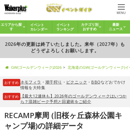
MENU
イベント
イベント
エリアから探
カテゴリ別
最新
カレンダー
ランキング
す
おすすめ
ニュース
2026年の更新は終了いたしました。来年（2027年）も
どうぞよろしくお願いします。
GW(ゴールデンウィーク)2026
北海道のGW(ゴールデンウィーク)
ネモフィラ
・
潮干狩り
・
ピクニック
・
BBQ
などおでかけ
おすすめ
情報を大特集
【最大12連休も】2026年のゴールデンウィークはいつか
おすすめ
ら？混雑ピーク予想と回避術をご紹介
RECAMP摩周 (旧桜ヶ丘森林公園キ
ャンプ場)の詳細データ