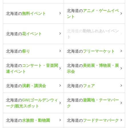
北海道の
アニメ・ゲームイベ
北海道の
無料イベント
ント
北海道の
動物ふれあいイベン
北海道の
花イベント
ト
北海道の
祭り
北海道の
フリーマーケット
北海道の
コンサート・音楽関
北海道の
美術展・博物展・展
連イベント
示会
北海道の
演劇・講演会
北海道の
フェア
北海道の
GW(ゴールデンウィ
北海道の
遊園地・テーマパー
ーク)観光スポット
ク
北海道の
水族館・動物園
北海道の
フードテーマパーク