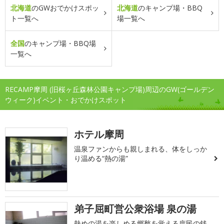
北海道
のGWおでかけスポッ
北海道
のキャンプ場・BBQ
ト一覧へ
場一覧へ
全国
のキャンプ場・BBQ場
一覧へ
RECAMP摩周 (旧桜ヶ丘森林公園キャンプ場)周辺のGW(ゴールデン
ウィーク)イベント・おでかけスポット
ホテル摩周
温泉ファンからも親しまれる、体をしっか
り温める“熱の湯”
弟子屈町営公衆浴場 泉の湯
熱めの湯を楽しめる郷愁を覚える庶民の銭