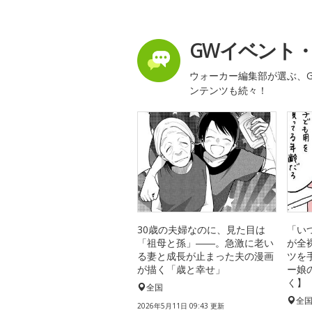
GWイベント
ウォーカー編集部が選ぶ、G
ンテンツも続々！
30歳の夫婦なのに、見た目は
「い
「祖母と孫」――。急激に老い
が全
る妻と成長が止まった夫の漫画
ツを
が描く「歳と幸せ」
ー娘
く】
全国
全
2026年5月11日 09:43 更新