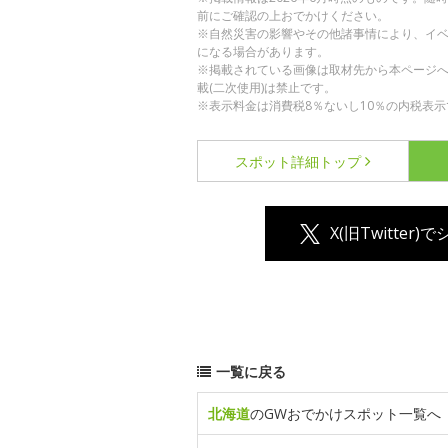
前にご確認の上おでかけください。
※自然災害の影響やその他諸事情により、イ
になる場合があります。
※掲載されている画像は取材先から本ページ
載(二次使用)は禁止です。
※表示料金は消費税8％ないし10％の内税表示
スポット詳細
トップ
X(旧Twitter)
一覧に戻る
北海道
のGWおでかけスポット一覧へ