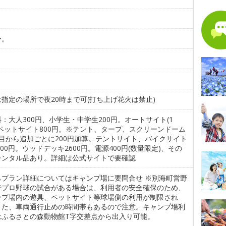
ー。
指定の場所で夜20時まで可(打ち上げ花火は禁止)
：大人300円、小学生・中学生200円。オートサイト(1
、ペットサイト800円。※テント、タープ、スクリーンドーム
張目から追加ごとに200円加算。テントサイト、バイクサイト
)400円。ウッドデッキ2600円。電源400円(数量限定)、その
レンタル品あり。詳細は公式サイトで要確認
らプラン詳細についてはキャンプ場に要問合せ ※別海町営野
でプロ野球の試合がある場合は、利用者の安全確保のため、
ンプ場内の遊具、ペットサイト等球場側の利用が制限され
また、車両通行止めの時間帯もあるので注意。キャンプ場利
はふるさとの森動物館T字交差点から出入り可能。