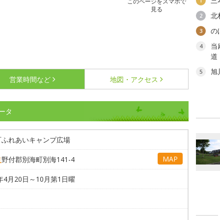
三
1
このページをスマホで
見る
北
2
の
3
当
4
道
旭
5
営業時間など
地図・アクセス
ータ
町ふれあいキャンプ広場
MAP
道
野付郡別海町別海141-4
6年4月20日～10月第1日曜