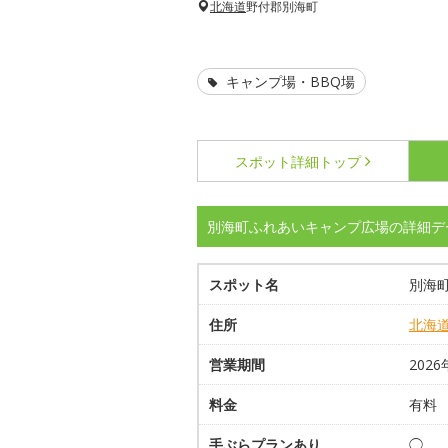
北海道
野付郡別海町
キャンプ場・BBQ場
スポット詳細
トップ
別海町ふれあいキャンプ広場の詳細デ
スポット名
別海
住所
北海
営業期間
202
料金
有料
手ぶらプランあり
◯