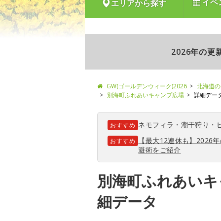
イベ
エリアから探す
2026年の
GW(ゴールデンウィーク)2026
北海道の
別海町ふれあいキャンプ広場
詳細デー
ネモフィラ
・
潮干狩り
・
おすすめ
【最大12連休も】202
おすすめ
避術をご紹介
別海町ふれあいキ
細データ