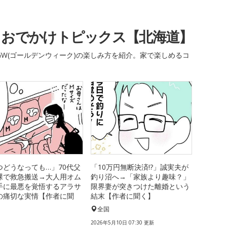
・おでかけトピックス【北海道】
W(ゴールデンウィーク)の楽しみ方を紹介。家で楽しめるコ
つどうなっても…」70代父
「10万円無断決済!?」誠実夫が
裸で救急搬送→大人用オム
釣り沼へ→「家族より趣味？」
手に最悪を覚悟するアラサ
限界妻が突きつけた離婚という
の痛切な実情【作者に聞
結末【作者に聞く】
全国
国
2026年5月10日 07:30 更新